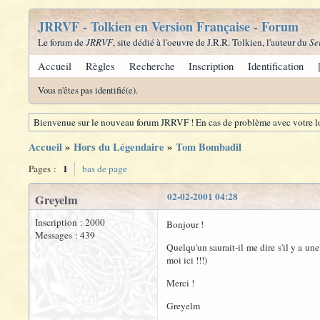
JRRVF - Tolkien en Version Française - Forum
Le forum de
JRRVF
, site dédié à l'oeuvre de J.R.R. Tolkien, l'auteur du
Se
Accueil
Règles
Recherche
Inscription
Identification
Vous n'êtes pas identifié(e).
Bienvenue sur le nouveau forum JRRVF ! En cas de problème avec votre lo
Accueil
»
Hors du Légendaire
»
Tom Bombadil
1
Pages :
bas de page
02-02-2001 04:28
Greyelm
Inscription : 2000
Bonjour !
Messages : 439
Quelqu'un saurait-il me dire s'il y a un
moi ici !!!)
Merci !
Greyelm