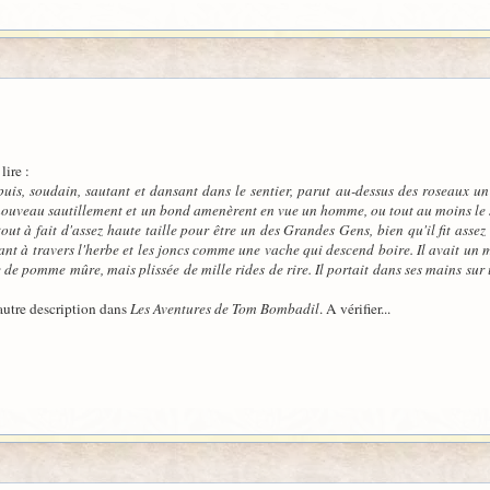
lire :
 puis, soudain, sautant et dansant dans le sentier, parut au-dessus des roseaux
ouveau sautillement et un bond amenèrent en vue un homme, ou tout au moins le semb
tout à fait d'assez haute taille pour être un des Grandes Gens, bien qu'il fit asse
ant à travers l'herbe et les joncs comme une vache qui descend boire. Il avait un 
ge de pomme mûre, mais plissée de mille rides de rire. Il portait dans ses mains su
 autre description dans
Les Aventures de Tom Bombadil
. A vérifier...