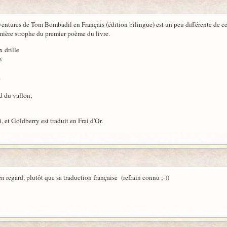
Aventures de Tom Bombadil en Français (édition bilingue) est un peu différente de c
mière strophe du premier poème du livre.
 drille
s
.
nd du vallon,
i, et Goldberry est traduit en Frai d'Or.
 en regard, plutôt que sa traduction française (refrain connu ;-))