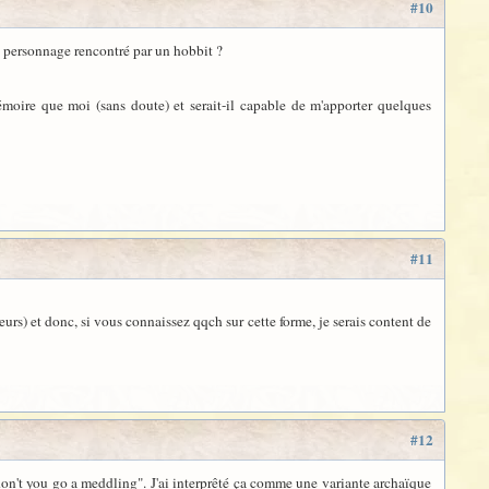
#10
e personnage rencontré par un hobbit ?
émoire que moi (sans doute) et serait-il capable de m'apporter quelques
#11
leurs) et donc, si vous connaissez qqch sur cette forme, je serais content de
#12
on't you go a meddling". J'ai interprêté ça comme une variante archaïque