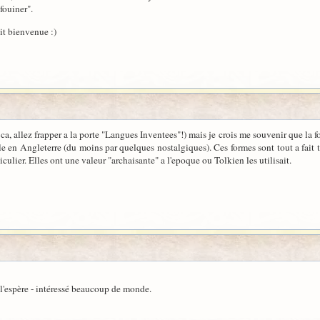
fouiner".
it bienvenue :)
ca, allez frapper a la porte "Langues Inventees"!) mais je crois me souvenir que la 
 en Angleterre (du moins par quelques nostalgiques). Ces formes sont tout a fait t
ulier. Elles ont une valeur "archaisante" a l'epoque ou Tolkien les utilisait.
 l'espère - intéressé beaucoup de monde.