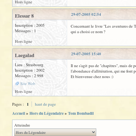
Hors ligne
29-07-2005 02:54
Elessar 8
Inscription : 2005
Concernant le livre "Les aventures de To
Messages : 1
qui a choisi ce nom ?
Hors ligne
29-07-2005 15:40
Laegalad
Lieu : Strasbourg
Il ne s'agit pas de "chapitres", mais de
Inscription : 2002
l'abondance d'allitération, qui me font p
Messages : 2 998
Et bienvenue chez nous :)
Site Web
Hors ligne
1
Pages :
haut de page
Accueil
»
Hors du Légendaire
»
Tom Bombadil
Atteindre