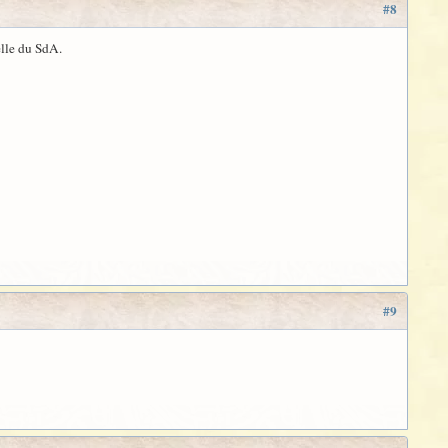
#8
elle du SdA.
#9