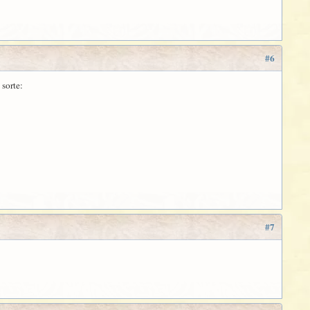
#6
sorte:
#7