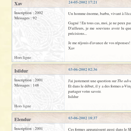
24-05-2002 17:21
Xav
Inscription : 2002
Un homme énorme, barbu, vivant à l'écar
Messages : 92
Gagné ! En tous cas, moi, je ne peux pa
D'ailleurs, je me souviens avoir lu qu
précisions...
Je me réjouis d'avance de vos réponses!
Xav
Hors ligne
03-06-2002 02:36
Isildur
Inscription : 2001
J'ai justement une question sur
The adv
Messages : 148
Et dans le début, il y a des formes a-Vin
partager votre savoir.
Isildur
Hors ligne
03-06-2002 18:37
Elendur
Inscription : 2001
Ces formes apparaissent aussi dans le S