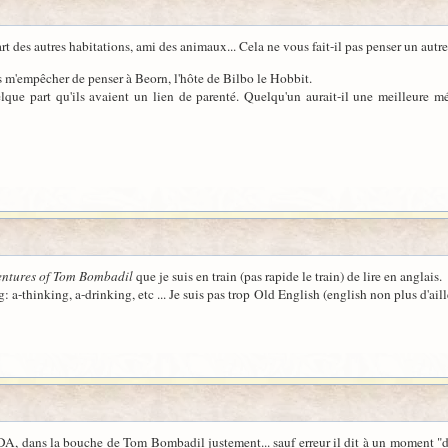
t des autres habitations, ami des animaux... Cela ne vous fait-il pas penser un autr
s m'empêcher de penser à Beorn, l'hôte de Bilbo le Hobbit.
elque part qu'ils avaient un lien de parenté. Quelqu'un aurait-il une meilleure m
entures of Tom Bombadil
que je suis en train (pas rapide le train) de lire en anglais.
g: a-thinking, a-drinking, etc ... Je suis pas trop Old English (english non plus d'ail
DA, dans la bouche de Tom Bombadil justement... sauf erreur il dit à un moment "d