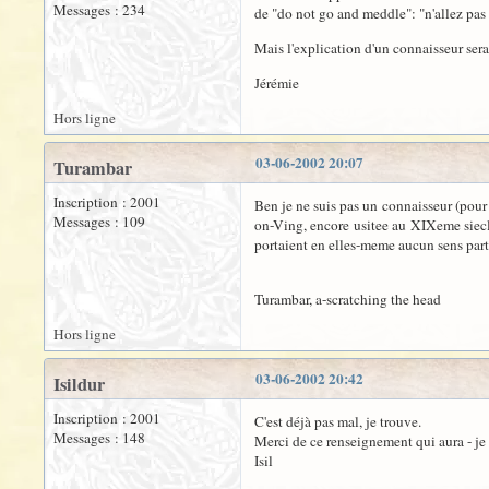
Messages : 234
de "do not go and meddle": "n'allez pas 
Mais l'explication d'un connaisseur sera
Jérémie
Hors ligne
03-06-2002 20:07
Turambar
Inscription : 2001
Ben je ne suis pas un connaisseur (pour 
Messages : 109
on-Ving, encore usitee au XIXeme siecle
portaient en elles-meme aucun sens partic
Turambar, a-scratching the head
Hors ligne
03-06-2002 20:42
Isildur
Inscription : 2001
C'est déjà pas mal, je trouve.
Messages : 148
Merci de ce renseignement qui aura - je
Isil