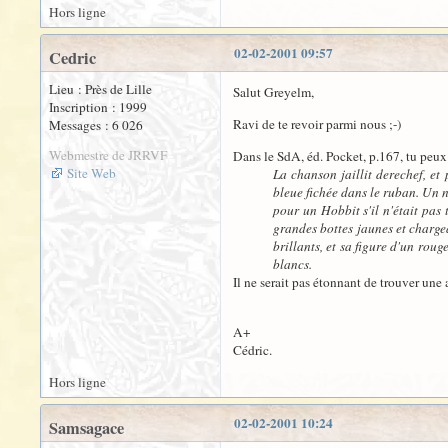
Hors ligne
02-02-2001 09:57
Cedric
Lieu : Près de Lille
Salut Greyelm,
Inscription : 1999
Ravi de te revoir parmi nous ;-)
Messages : 6 026
Webmestre de JRRVF
Dans le SdA, éd. Pocket, p.167, tu peux 
Site Web
La chanson jaillit derechef, et
bleue fichée dans le ruban. Un n
pour un Hobbit s'il n'était pas 
grandes bottes jaunes et charge
brillants, et sa figure d'un rou
blancs.
Il ne serait pas étonnant de trouver une
A+
Cédric.
Hors ligne
02-02-2001 10:24
Samsagace