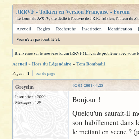
JRRVF - Tolkien en Version Française - Forum
Le forum de
JRRVF
, site dédié à l'oeuvre de J.R.R. Tolkien, l'auteur du
Se
Accueil
Règles
Recherche
Inscription
Identification
Vous n'êtes pas identifié(e).
Bienvenue sur le nouveau forum JRRVF ! En cas de problème avec votre lo
Accueil
»
Hors du Légendaire
»
Tom Bombadil
1
Pages :
bas de page
02-02-2001 04:28
Greyelm
Inscription : 2000
Bonjour !
Messages : 439
Quelqu'un saurait-il m
son habillement dans l
le mettant en scene ? (je