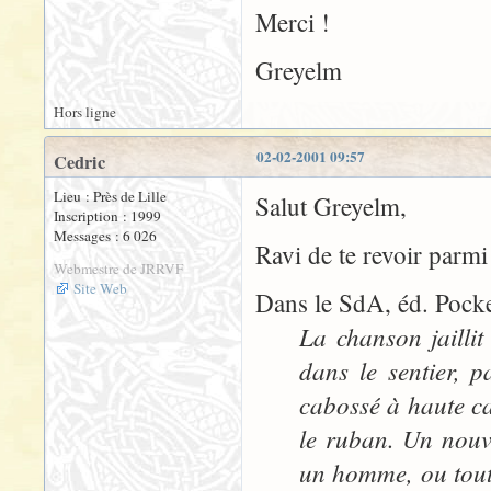
Merci !
Greyelm
Hors ligne
02-02-2001 09:57
Cedric
Lieu : Près de Lille
Salut Greyelm,
Inscription : 1999
Messages : 6 026
Ravi de te revoir parmi
Webmestre de JRRVF
Site Web
Dans le SdA, éd. Pocket
La chanson jaillit
dans le sentier, 
cabossé à haute ca
le ruban. Un nouv
un homme, ou tout a