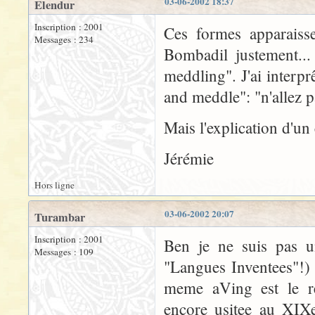
03-06-2002 18:37
Elendur
Inscription : 2001
Ces formes apparais
Messages : 234
Bombadil justement...
meddling". J'ai interp
and meddle": "n'allez p
Mais l'explication d'un
Jérémie
Hors ligne
03-06-2002 20:07
Turambar
Inscription : 2001
Ben je ne suis pas un
Messages : 109
"Langues Inventees"!)
meme aVing est le res
encore usitee au XIX