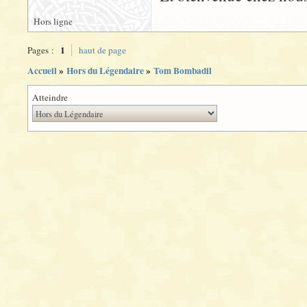
Hors ligne
1
Pages :
haut de page
Accueil
»
Hors du Légendaire
»
Tom Bombadil
Atteindre