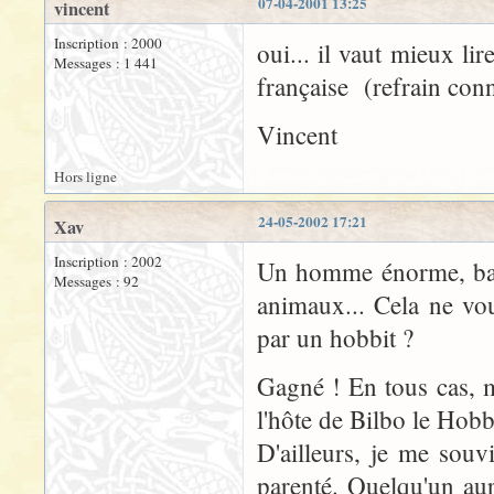
07-04-2001 13:25
vincent
Inscription : 2000
oui... il vaut mieux lir
Messages : 1 441
française (refrain conn
Vincent
Hors ligne
24-05-2002 17:21
Xav
Inscription : 2002
Un homme énorme, barbu
Messages : 92
animaux... Cela ne vou
par un hobbit ?
Gagné ! En tous cas, 
l'hôte de Bilbo le Hobb
D'ailleurs, je me souv
parenté. Quelqu'un au