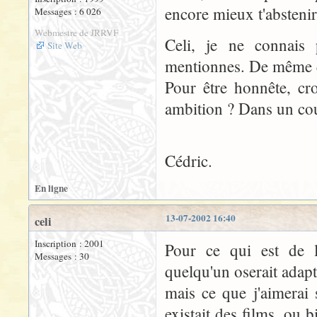
encore mieux t'abstenir.
Messages : 6 026
Webmestre de JRRVF
Celi, je ne connais 
Site Web
mentionnes. De même que
Pour être honnête, cr
ambition ? Dans un cou
Cédric.
En ligne
13-07-2002 16:40
celi
Inscription : 2001
Pour ce qui est de l
Messages : 30
quelqu'un oserait adapt
mais ce que j'aimerai s
existait des films, ou 