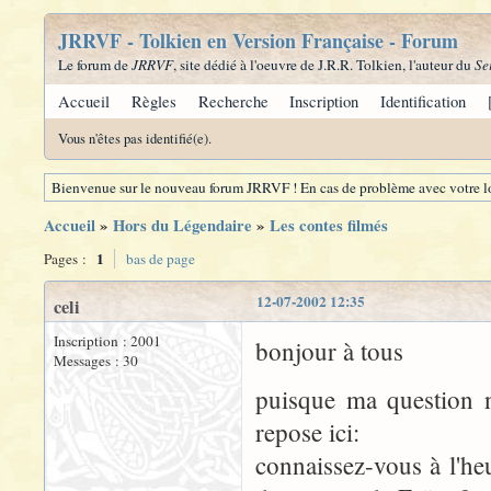
JRRVF - Tolkien en Version Française - Forum
Le forum de
JRRVF
, site dédié à l'oeuvre de J.R.R. Tolkien, l'auteur du
Se
Accueil
Règles
Recherche
Inscription
Identification
Vous n'êtes pas identifié(e).
Bienvenue sur le nouveau forum JRRVF ! En cas de problème avec votre lo
Accueil
»
Hors du Légendaire
»
Les contes filmés
1
Pages :
bas de page
12-07-2002 12:35
celi
Inscription : 2001
bonjour à tous
Messages : 30
puisque ma question n
repose ici:
connaissez-vous à l'he