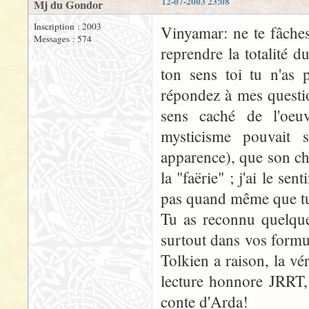
12-07-2003 23:08
Mj du Gondor
Inscription : 2003
Vinyamar: ne te fâches
Messages : 574
reprendre la totalité 
ton sens toi tu n'as
répondez à mes questio
sens caché de l'oeu
mysticisme pouvait s
apparence), que son cho
la "faërie" ; j'ai le s
pas quand même que tu 
Tu as reconnu quelque 
surtout dans vos formu
Tolkien a raison, la vé
lecture honnore JRRT, 
conte d'Arda!