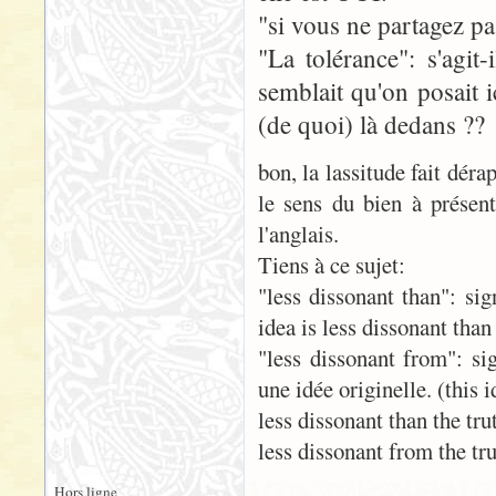
"si vous ne partagez pas
"La tolérance": s'agit
semblait qu'on posait i
(de quoi) là dedans ??
bon, la lassitude fait déra
le sens du bien à présent
l'anglais.
Tiens à ce sujet:
"less dissonant than": si
idea is less dissonant than
"less dissonant from": sig
une idée originelle. (this 
less dissonant than the tr
less dissonant from the tr
Hors ligne