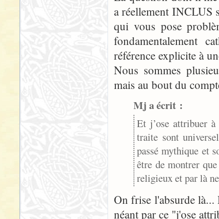
a réellement INCLUS sa
qui vous pose problèm
fondamentalement cat
référence explicite à u
Nous sommes plusieurs
mais au bout du compte
Mj a écrit :
Et j’ose attribuer 
traite sont univers
passé mythique et s
être de montrer que
religieux et par là n
On frise l'absurde là... 
néant par ce "j'ose attr