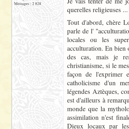
Je vais tenter de me j
Messages : 2 828
querelles religieuses ...
Tout d'abord, chère Lo
parle de l' "acculturati
locales ou les super
acculturation. En bien 
des cas, mais je re
christianisme, si le me
façon de l'exprimer 
catholicisme d'un me
légendes Aztèques, com
est d'ailleurs à remarq
monde que la mythologi
assimilation n'est fin
Dieux locaux par le