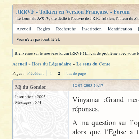
JRRVF - Tolkien en Version Française - Forum
Le forum de
JRRVF
, site dédié à l'oeuvre de J.R.R. Tolkien, l'auteur du
Se
Accueil
Règles
Recherche
Inscription
Identification
Vous n'êtes pas identifié(e).
Bienvenue sur le nouveau forum JRRVF ! En cas de problème avec votre lo
Accueil
»
Hors du Légendaire
»
Le sens du Conte
2
Pages :
Précédent
1
bas de page
12-07-2003 20:17
Mj du Gondor
Inscription : 2003
Vinyamar :Grand merc
Messages : 574
réponses.
A ma question sur l’o
alors que l’Eglise a 