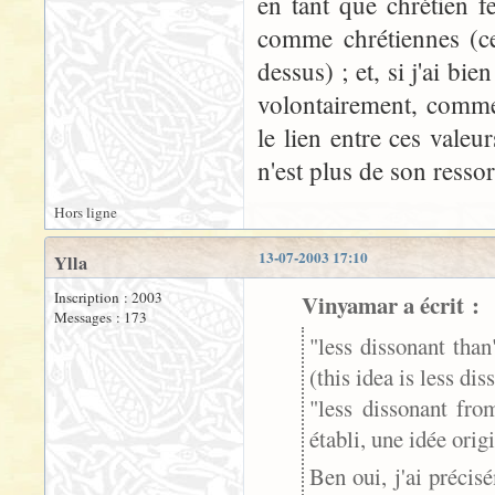
en tant que chrétien f
comme chrétiennes (ce
dessus) ; et, si j'ai bie
volontairement, comme 
le lien entre ces vale
n'est plus de son ressor
Hors ligne
13-07-2003 17:10
Ylla
Inscription : 2003
Vinyamar a écrit :
Messages : 173
"less dissonant tha
(this idea is less di
"less dissonant fro
établi, une idée origi
Ben oui, j'ai préci