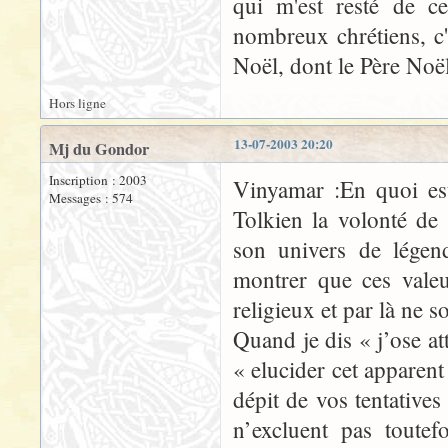
qui m'est resté de ce
nombreux chrétiens, c'
Noël, dont le Père Noël
Hors ligne
13-07-2003 20:20
Mj du Gondor
Inscription : 2003
Vinyamar :En quoi est
Messages : 574
Tolkien la volonté de
son univers de légen
montrer que ces valeu
religieux et par là ne 
Quand je dis « j’ose a
« elucider cet apparent
dépit de vos tentatives 
n’excluent pas toutef