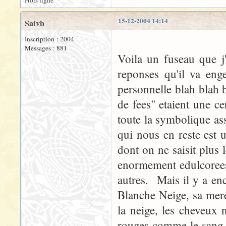
Hors ligne
15-12-2004 14:14
Saivh
Inscription : 2004
Messages : 881
Voila un fuseau que j'
reponses qu'il va eng
personnelle blah blah b
de fees" etaient une c
toute la symbolique a
qui nous en reste est 
dont on ne saisit plus 
enormement edulcorees 
autres. Mais il y a en
Blanche Neige, sa mere
la neige, les cheveux 
rouges comme le sang. 