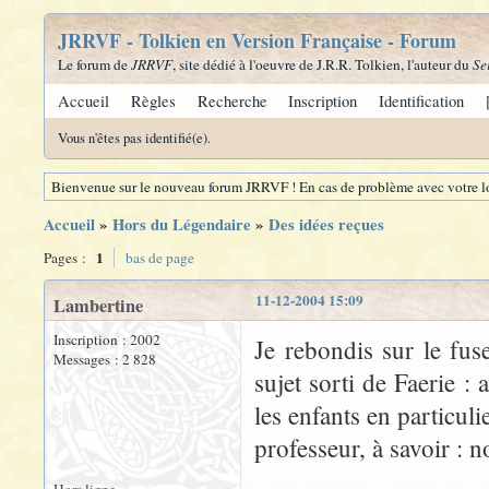
JRRVF - Tolkien en Version Française - Forum
Le forum de
JRRVF
, site dédié à l'oeuvre de J.R.R. Tolkien, l'auteur du
Se
Accueil
Règles
Recherche
Inscription
Identification
Vous n'êtes pas identifié(e).
Bienvenue sur le nouveau forum JRRVF ! En cas de problème avec votre lo
Accueil
»
Hors du Légendaire
»
Des idées reçues
1
Pages :
bas de page
11-12-2004 15:09
Lambertine
Inscription : 2002
Je rebondis sur le fu
Messages : 2 828
sujet sorti de Faerie : 
les enfants en particuli
professeur, à savoir : n