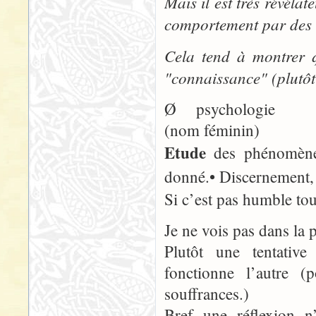
Mais il est très révéla
comportement par des n
Cela tend à montrer q
"connaissance" (plutôt
Ø psychologie
(nom féminin)
Etude
des phénomène
donné.• Discernement
Si c’est pas humble to
Je ne vois pas dans la 
Plutôt une tentativ
fonctionne l’autre (
souffrances.)
Bref une réflexion n’