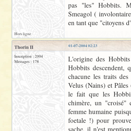
pas "les" Hobbits. 
Smeagol ( involontair
en tant que "citoyens d
Hors ligne
01-07-2004 02:23
Thorin II
Inscription : 2004
L'origine des Hobbit
Messages : 178
Hobbits descendent, q
chacune les traits de
Velus (Nains) et Pâles 
le fait que les Hobb
chimère, un "croisé"
femme humaine puisqu'i
foetale !) pour prouve
sache, il n'est menti