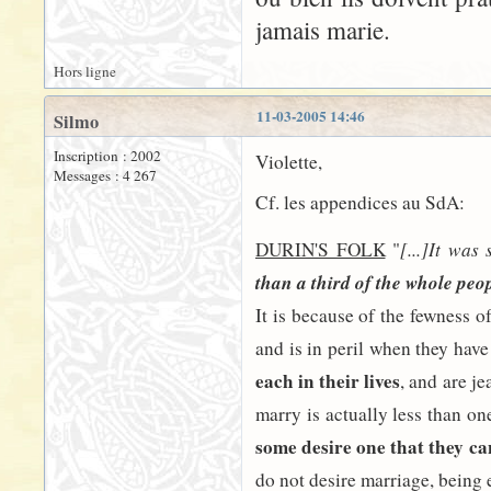
jamais marie.
Hors ligne
11-03-2005 14:46
Silmo
Inscription : 2002
Violette,
Messages : 4 267
Cf. les appendices au SdA:
[...]It wa
DURIN'S FOLK
"
than a third of the whole peo
It is because of the fewness 
and is in peril when they hav
each in their lives
, and are je
marry is actually less than on
some desire one that they ca
do not desire marriage, being e