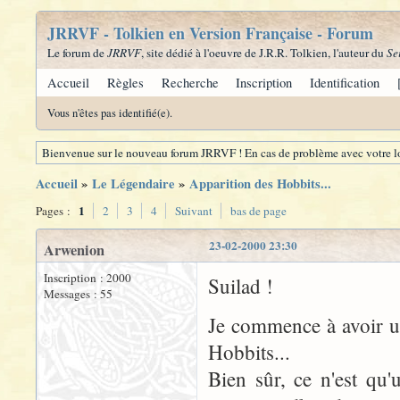
JRRVF - Tolkien en Version Française - Forum
Le forum de
JRRVF
, site dédié à l'oeuvre de J.R.R. Tolkien, l'auteur du
Se
Accueil
Règles
Recherche
Inscription
Identification
Vous n'êtes pas identifié(e).
Bienvenue sur le nouveau forum JRRVF ! En cas de problème avec votre lo
Accueil
»
Le Légendaire
»
Apparition des Hobbits...
1
Pages :
2
3
4
Suivant
bas de page
23-02-2000 23:30
Arwenion
Inscription : 2000
Suilad !
Messages : 55
Je commence à avoir une
Hobbits...
Bien sûr, ce n'est qu'