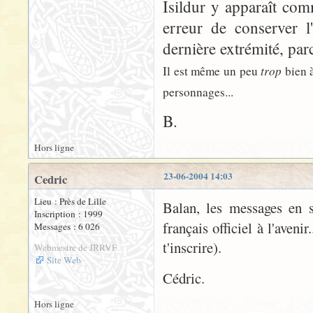
Isildur y apparaît co
erreur de conserver l
dernière extrémité, par
trop
Il est même un peu
bien à
personnages...
B.
Hors ligne
23-06-2004 14:03
Cedric
Lieu : Près de Lille
Balan, les messages en
Inscription : 1999
français officiel à l'aveni
Messages : 6 026
t'inscrire).
Webmestre de JRRVF
Site Web
Cédric.
Hors ligne