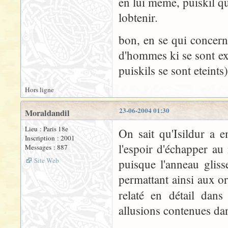
en lui meme, puiskil qu
lobtenir.
bon, en se qui concerne
d'hommes ki se sont ex
puiskils se sont eteint
Hors ligne
23-06-2004 01:30
Moraldandil
Lieu : Paris 18e
On sait qu'Isildur a 
Inscription : 2001
l'espoir d'échapper a
Messages : 887
Site Web
puisque l'anneau gliss
permattant ainsi aux or
relaté en détail dan
allusions contenues da