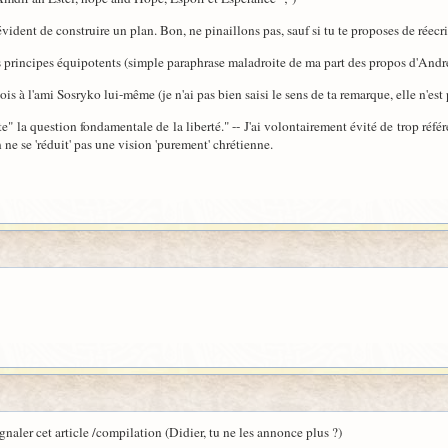
as évident de construire un plan. Bon, ne pinaillons pas, sauf si tu te proposes de réec
s principes équipotents (simple paraphrase maladroite de ma part des propos d'Andreth
 dois à l'ami Sosryko lui-même (je n'ai pas bien saisi le sens de ta remarque, elle n'est
te" la question fondamentale de la liberté." -- J'ai volontairement évité de trop réf
 ne se 'réduit' pas une vision 'purement' chrétienne.
gnaler cet article /compilation (Didier, tu ne les annonce plus ?)