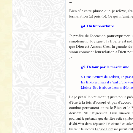
...
Bien sûr cette phrase que je relève, éta
formulation (a) puis (b). Ce qui m'amène 
§4. Du libre-arbitre
Je profite de l'occasion pour exprimer u
simplement "logique", la liberté est indi
que Dieu est Amour. C'est la grande révél
sinon comment leur relation à Dieu pour
;)
§5. Détour par le mazdéisme
> Dans l’œuvre de Tolkien, un passa
les ténèbres, mais il s’agit d’une v
Melkor; Eru is above them. » (Home
Là je pinaille vraiment :) juste pour pré
d'être à la fois d'accord et pas d'acco
combat permanent entre le Bien et le 
derrière.
NB : Digression : Dans l'univers d
pourtant je prétends que derrière cette symbo
d'Obi-Wan dans l'épisode IV citant "les adve
fuseau ; la section
Espace Libre
me paraît tout