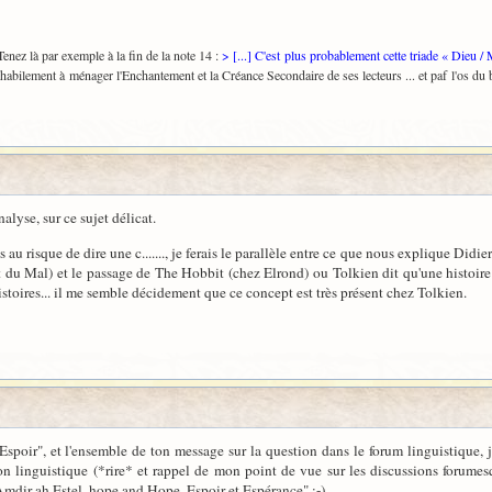
Tenez là par exemple à la fin de la note 14 :
> [...] C'est plus probablement cette triade « Dieu 
t habilement à ménager l'Enchantement et la Créance Secondaire de ses lecteurs ... et paf l'os du 
alyse, sur ce sujet délicat.
s au risque de dire une c......., je ferais le parallèle entre ce que nous explique Didi
t du Mal) et le passage de The Hobbit (chez Elrond) ou Tolkien dit qu'une histoire
istoires... il me semble décidement que ce concept est très présent chez Tolkien.
Espoir", et l'ensemble de ton message sur la question dans le forum linguistique, j
tion linguistique (*rire* et rappel de mon point de vue sur les discussions forume
mdir ah Estel, hope and Hope, Espoir et Espérance" ;-)