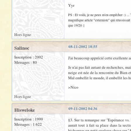
Yyr
PS : Et voilà, je ne peux m'en empêcher :) ... 
magnifique article "externiste" qui réussissai
que 19/20 :|
Hors ligne
08-11-2002 18:55
Salinoc
Inscription : 2002
J'ai beaucoup apprécié cette exellente an
Messages : 80
Je n'ai pas fait autant de recherches, mai
neige est née de la rencontre du Bien e
Mal embellit le monde, il embellit les h
>Nico
Hors ligne
09-11-2002 04:36
Hisweloke
Inscription : 1999
§3. Sur ta remarque sur "Espérance vs. 
Messages : 1 622
aurait tout à fait sa place dans la sec
bichonnes un petit quelque chose sur "A