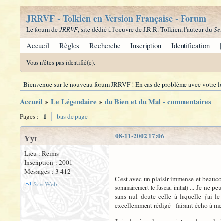
JRRVF - Tolkien en Version Française - Forum
Le forum de
JRRVF
, site dédié à l'oeuvre de J.R.R. Tolkien, l'auteur du
Se
Accueil
Règles
Recherche
Inscription
Identification
Vous n'êtes pas identifié(e).
Bienvenue sur le nouveau forum JRRVF ! En cas de problème avec votre lo
Accueil
»
Le Légendaire
»
du Bien et du Mal - commentaires
1
Pages :
bas de page
08-11-2002 17:06
Yyr
Lieu : Reims
Inscription : 2001
Messages : 3 412
C'est avec un plaisir immense et beauco
Site Web
... Je ne pe
sommairement le fuseau initial)
sans nul doute celle à laquelle j'ai 
excellemment rédigé - faisant écho à me