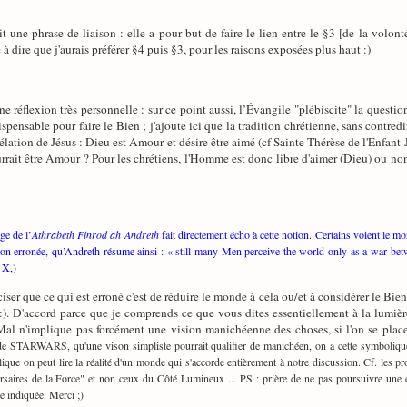
it une phrase de liaison : elle a pour but de faire le lien entre le §3 [de la volon
à dire que j'aurais préférer §4 puis §3, pour les raisons exposées plus haut :)
ne réflexion très personnelle : sur ce point aussi, l’Évangile "plébiscite" la ques
spensable pour faire le Bien ; j'ajoute ici que la tradition chrétienne, sans contred
ation de Jésus : Dieu est Amour et désire être aimé (cf Sainte Thérèse de l'Enfant Jé
rait être Amour ? Pour les chrétiens, l'Homme est donc libre d'aimer (Dieu) ou non
ge de l’
Athrabeth Finrod ah Andreth
fait directement écho à cette notion. Certains voient le mo
ision erronée, qu’Andreth résume ainsi : « still many Men perceive the world only as a war b
 X,)
ciser que ce qui est erroné c'est de réduire le monde à cela ou/et à considérer le Bi
rd :). D'accord parce que je comprends ce que vous dites essentiellement à la lumiè
Mal n'implique pas forcément une vision manichéenne des choses, si l'on se plac
e STARWARS, qu'une vison simpliste pourrait qualifier de manichéen, on a cette symbolique f
lique on peut lire la réalité d'un monde qui s'accorde entièrement à notre discussion. Cf. les
rsaires de la Force" et non ceux du Côté Lumineux ... PS : prière de ne pas poursuivre une év
e indiquée. Merci ;)