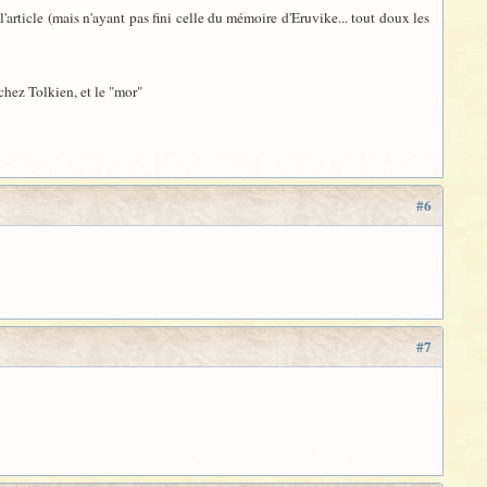
article (mais n'ayant pas fini celle du mémoire d'Eruvike... tout doux les
chez Tolkien, et le "mor"
#6
#7