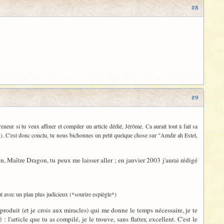
#8
#9
eur si tu veux affiner et compiler un article dédié, Jérôme. Ca aurait tout à fait sa
i
). C'est donc conclu, tu nous bichonnes un petit quelque chose sur "Amdir ah Estel,
en, Maître Dragon, tu peux me laisser aller ; en janvier 2003 j'aurai rédigé
tout avec un plan plus judicieux (*sourire espiègle*)
produit (et je crois aux miracles) qui me donne le temps nécessaire, je te
 : l'article que tu as compilé, je le trouve, sans flatter, excellent. C'est le