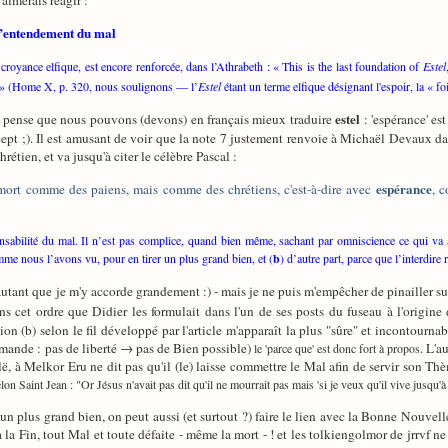
'aimerais réagir :
 l’entendement du mal
croyance elfique, est encore renforcée, dans l’Athrabeth : « This is the last foundation of
Estel
» (Home X, p. 320, nous soulignons — l’
Estel
étant un terme elfique désignant l'espoir, la « 
estel
 pense que nous pouvons (devons) en français mieux traduire
: 'espérance' es
cept ;). Il est amusant de voir que la note 7 justement renvoie à Michaël Devaux d
rétien, et va jusqu'à citer le célèbre Pascal :
espérance
mort comme des paiens, mais comme des chrétiens, c'est-à-dire avec
, 
sabilité du mal. Il n’est pas complice, quand bien même, sachant par omniscience ce qui va ar
mme nous l’avons vu, pour en tirer un plus grand bien, et (
b
) d’autre part, parce que l’interdire r
'autant que je m'y accorde grandement :) - mais je ne puis m'empêcher de pinailler su
ans cet ordre que Didier les formulait dans l'un de ses posts du fuseau à l'origine d
ion (b) selon le fil développé par l'article m'apparaît la plus "sûre" et incontournab
mande : pas de liberté → pas de Bien possible)
. L'a
le 'parce que' est donc fort à propos
lë, à Melkor Eru ne dit pas qu'il (le) laisse commettre le Mal afin de servir son T
on Saint Jean : "Or Jésus n'avait pas dit qu'il ne mourrait pas mais 'si je veux qu'il vive jusqu'à 
un plus grand bien, on peut aussi (et surtout ?) faire le lien avec la Bonne Nouvelle
à la Fin, tout Mal et toute défaite - même la mort - ! et les tolkiengolmor de jrrvf 