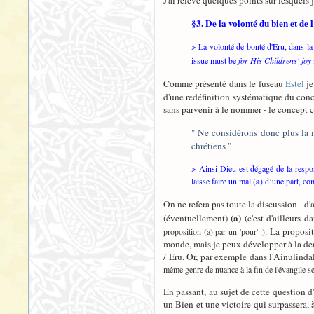
J'ai relevé quelques points sur lesquels j
§3. De la volonté du bien et de
> La volonté de bonté d'Eru, dans la 
issue must be
for His Childrens' joy
Comme présenté dans le fuseau
Estel
je
d'une redéfinition systématique du con
sans parvenir à le nommer - le concept ch
" Ne considérons donc plus la 
chrétiens "
> Ainsi Dieu est dégagé de la respon
laisse faire un mal (
a
) d’une part, co
On ne refera pas toute la discussion - d
(a)
(éventuellement)
(c'est d'ailleurs d
. La proposit
proposition (a) par un 'pour' :)
monde, mais je peux développer à la de
/ Eru. Or, par exemple dans l'Ainulinda
même genre de nuance à la fin de l'évangile sel
En passant, au sujet de cette question d'
un Bien et une victoire qui surpassera, 