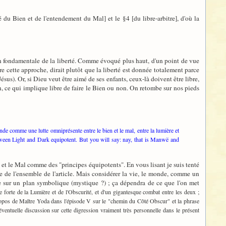
té du Bien et de l'entendement du Mal] et le §4 [du libre-arbitre], d'où la
tion fondamentale de la liberté. Comme évoqué plus haut, d'un point de vue
ire cette approche, dirait plutôt que la liberté est donnée totalement parce
sus). Or, si Dieu veut être aimé de ses enfants, ceux-là doivent être libre,
, ce qui implique libre de faire le Bien ou non. On retombe sur nos pieds
nde comme une lutte omniprésente entre le bien et le mal, entre la lumière et
etween Light and Dark equipotent. But you will say: nay, that is Manwë and
en et le Mal comme des "principes équipotents". En vous lisant je suis tenté
re de l'ensemble de l'article. Mais considérer la vie, le monde, comme un
e sur un plan symbolique (mystique ?) ; ça dépendra de ce que l'on met
orte de la Lumière et de l'Obscurité, et d'un gigantesque combat entre les deux ;
 propos de Maître Yoda dans l'épisode V sur le "chemin du Côté Obscur" et la phrase
entuelle discussion sur cette digression vraiment très personnelle dans le présent