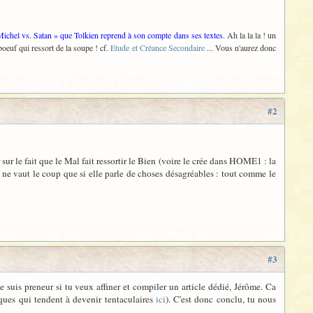
/ Michel vs. Satan » que Tolkien reprend à son compte dans ses textes.
Ah la la la ! un
boeuf qui ressort de la soupe ! cf.
Etude et Créance Secondaire
... Vous n'aurez donc
#2
er sur le fait que le Mal fait ressortir le Bien (voire le crée dans HOME1 : la
 ne vaut le coup que si elle parle de choses désagréables : tout comme le
#3
e suis preneur si tu veux affiner et compiler un article dédié, Jérôme. Ca
sques qui tendent à devenir tentaculaires
ici
). C'est donc conclu, tu nous