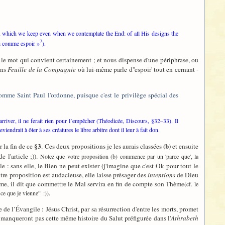
, which we keep even when we contemplate the End: of all His designs the
7
foi comme espoir »
).
t le mot qui convient certainement ; et nous dispense d'une périphrase, ou
ans
Feuille de la Compagnie
où lui-même parle d''espoir' tout en cernant -
comme Saint Paul l'ordonne, puisque c'est le privilège spécial des
river, il ne ferait rien pour l’empêcher (Théodicée, Discours, §32–33). Il
eviendrait à ôter à ses créatures le libre arbitre dont il leur à fait don.
§3
(b)
r la fin de ce
. Ces deux propositions je les aurais classées
et ensuite
e l'article ;)).
Notez que votre proposition (b) commence par un 'parce que', la
le : sans elle, le Bien ne peut exister (j'imagine que c'est Ok pour tout le
utre proposition est audacieuse, elle laisse présager des
intentions
de Dieu
hème, il dit que commettre le Mal servira en fin de compte son Thème
(cf. le
.
ce que je vienne'" :))
 de l’Évangile : Jésus Christ, par sa résurrection d'entre les morts, promet
ne manqueront pas cette même histoire du Salut préfigurée dans l'
Athrabeth