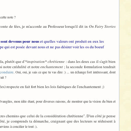
cette note ?
conte de fées, je m'accorde au Professeur lorsqu'il dit in
On Fairy Stories
ls sont devenus pour nous
et quelles valeurs ont produit en eux les
e qui est posée devant nous et ne pas désirer voir les os du boeuf
a, plutôt que d'
*inspiration* chrétienne
: dans les deux cas il s'agit bien
si notre crédulité et notre
enchantement
; la seconde formulation tendrait
condaire
.
Oui, oui, je sais ce que tu vas dire :) ... un échange fort intéressant, dont
ait ?
es) respecte en fait fort bien les lois faëriques de l'enchantement ;)
s évangiles, mon idée étant, pour diverses raisons, de montrer que la vision du bien et
tres chemins que celui de la considération chrétienne". D'un côté je pense
côté, je comprends ta démarche, craignant que des lecteurs se réduisent à
.
rviens à concilier le tout :)