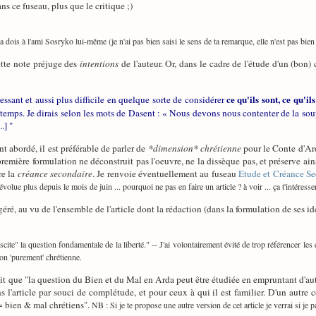
ns ce fuseau, plus que le critique ;)
 la dois à l'ami Sosryko lui-même (je n'ai pas bien saisi le sens de ta remarque, elle n'est pas bien 
ette note préjuge des
intentions
de l'auteur. Or, dans le cadre de l'étude d'un (bon) 
ce qu'ils sont, ce qu'i
téressant et aussi plus difficile en quelque sorte de considérer
emps. Je dirais selon les mots de Dasent : « Nous devons nous contenter de la soup
.] "
 abordé, il est préférable de parler de
*dimension* chrétienne
pour le Conte d'Ard
première formulation ne déconstruit pas l'oeuvre, ne la dissèque pas, et préserve ain
re la
créance secondaire
. Je renvoie éventuellement au fuseau
Etude et Créance Se
volue plus depuis le mois de juin ... pourquoi ne pas en faire un article ? à voir ... ça t'intéresser
géré, au vu de l'ensemble de l'article dont la rédaction (dans la formulation de ses idé
scite" la question fondamentale de la liberté." -- J'ai volontairement évité de trop référencer le
ion 'purement' chrétienne.
 dit que "la question du Bien et du Mal en Arda peut être étudiée en empruntant d'au
 l'article par souci de complétude, et pour ceux à qui il est familier. D'un autre 
 = bien & mal chrétiens".
NB : Si je te propose une autre version de cet article je verrai si je pa