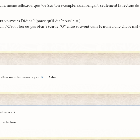
eu la même réflexion que toi (sur ton exemple, commençant seulement la lecture de l'
u vouvoies Didier ? (parce qu'il dit "nous" :-)) )
un ? C'est bien ou pas bien ? (car le "G" entre souvent dans le nom d'une chose mal 
e désormais les mises à jour
là
-- Didier
e bêtise )
e le lien.....