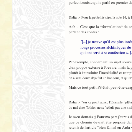
perfectionniste qui a parlé en premier da
Didier > Pour la petite histoire, la note 14, je
Ach ... C'est que la *formulation* de c
parlant des contes :
"[...] je trouve qu'il est plus in
longs processus alchimiques du t
qui ont servi à sa confection ». [..
Par exemple, concernant un sujet souvent
d'un propos externe à l'oeuvre, mais la 
plutôt à introduire l'incrédulité et romp
on a sans doute déjà fait un bon tour, et qui n'é
Mais ce tout petit PS était peut-être exa
Didier > "sur ce point aussi, l'Evangile "plébi
du mal chez Tolkien ne se 'réduit' pas une vis
Je m'en doutais ;) Pour ma part j'aurais
que ce chemin devrait être proposé dans
retenir de l'article "bien & mal en Arda