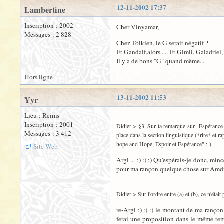
12-11-2002 17:37
Lambertine
Inscription : 2002
Cher Vinyamar,
Messages : 2 828
Chez Tolkien, le G serait négatif ?
Et Gandalf,alors .... Et Gimli, Galadriel
Il y a de bons "G" quand même...
Hors ligne
13-11-2002 11:53
Yyr
Lieu : Reims
Inscription : 2001
Didier > §3. Sur ta remarque sur "Espérance vs
Messages : 3 412
place dans la section linguistique (*rire* et 
hope and Hope, Espoir et Espérance" ;-)
Site Web
Argl ... :) :) :) Qu'espérais-je donc, mi
pour ma rançon quelque chose sur
Amdi
Didier > Sur l'ordre entre (a) et (b), ce n'éta
re-Argl :) :) :) le montant de ma rançon
ferai une proposition dans le même tem