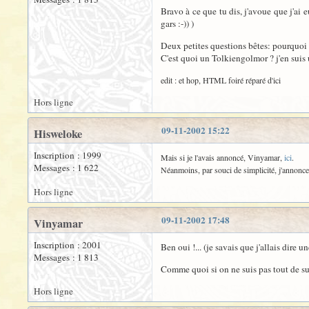
Bravo à ce que tu dis, j'avoue que j'ai 
gars :-)) )
Deux petites questions bêtes: pourquoi t
C'est quoi un Tolkiengolmor ? j'en suis 
edit : et hop, HTML foiré réparé d'ici
Hors ligne
09-11-2002 15:22
Hisweloke
Inscription : 1999
Mais si je l'avais annoncé, Vinyamar,
ici
.
Messages : 1 622
Néanmoins, par souci de simplicité, j'annonc
Hors ligne
09-11-2002 17:48
Vinyamar
Inscription : 2001
Ben oui !... (je savais que j'allais dire un
Messages : 1 813
Comme quoi si on ne suis pas tout de suit
Hors ligne