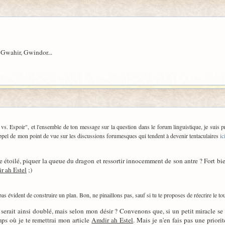
, Gwahir, Gwindor...
. Espoir", et l'ensemble de ton message sur la question dans le forum linguistique, je suis pren
rappel de mon point de vue sur les discussions forumesques qui tendent à devenir tentaculaires
ic
nce étoilé, piquer la queue du dragon et ressortir innocemment de son antre ? Fort bi
r ah Estel
;)
it pas évident de construire un plan. Bon, ne pinaillons pas, sauf si tu te proposes de réecrire le 
 serait ainsi doublé, mais selon mon désir ? Convenons que, si un petit miracle se 
ps où je te remettrai mon article
Amdir ah Estel
. Mais je n'en fais pas une priorité