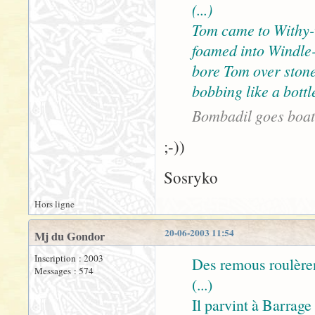
(...)
Tom came to Withy-
foamed into Windle-
bore Tom over stone 
bobbing like a bottl
Bombadil goes boat
;-))
Sosryko
Hors ligne
20-06-2003 11:54
Mj du Gondor
Inscription : 2003
Des remous roulère
Messages : 574
(...)
Il parvint à Barrage