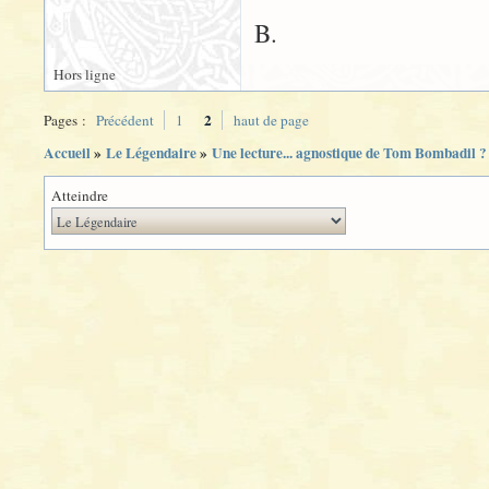
B.
Hors ligne
2
Pages :
Précédent
1
haut de page
Accueil
»
Le Légendaire
»
Une lecture... agnostique de Tom Bombadil ?
Atteindre