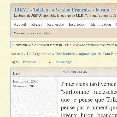
JRRVF - Tolkien en Version Française - Forum
Le forum de
JRRVF
, site dédié à l'oeuvre de J.R.R. Tolkien, l'auteur du
Se
Accueil
Règles
Recherche
Inscription
Identification
Vous n'êtes pas identifié(e).
Bienvenue sur le nouveau forum JRRVF ! En cas de problème avec votre lo
Accueil
»
Le Légendaire
»
Une lecture... agnostique de Tom Bo
2
Pages :
Précédent
1
bas de page
19-06-2003 14:46
Leo
Inscription : 2000
J'interviens tardiveme
Messages : 201
"surhomme" nietzschée
que je pense que Tolk
pense pas vraiment que 
joyeux luron beaucou