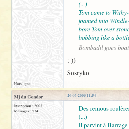
(...)
Tom came to Withy-
foamed into Windle-
bore Tom over stone 
bobbing like a bottl
Bombadil goes boat
;-))
Sosryko
Hors ligne
20-06-2003 11:54
Mj du Gondor
Inscription : 2003
Des remous roulère
Messages : 574
(...)
Il parvint à Barrage