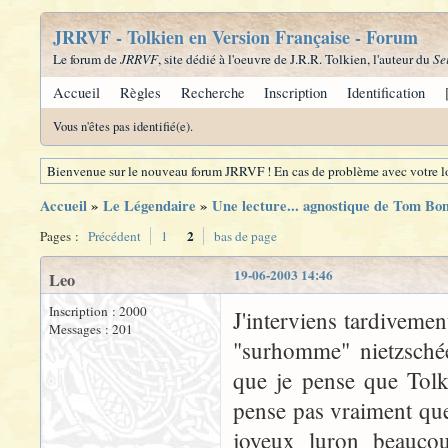
JRRVF - Tolkien en Version Française - Forum
Le forum de
JRRVF
, site dédié à l'oeuvre de J.R.R. Tolkien, l'auteur du
Se
Accueil
Règles
Recherche
Inscription
Identification
Vous n'êtes pas identifié(e).
Bienvenue sur le nouveau forum JRRVF ! En cas de problème avec votre lo
Accueil
»
Le Légendaire
»
Une lecture... agnostique de Tom Bo
2
Pages :
Précédent
1
bas de page
19-06-2003 14:46
Leo
Inscription : 2000
J'interviens tardiveme
Messages : 201
"surhomme" nietzschée
que je pense que Tolk
pense pas vraiment que 
joyeux luron beaucou