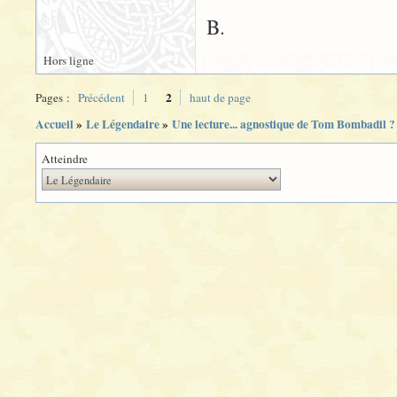
B.
Hors ligne
2
Pages :
Précédent
1
haut de page
Accueil
»
Le Légendaire
»
Une lecture... agnostique de Tom Bombadil ?
Atteindre