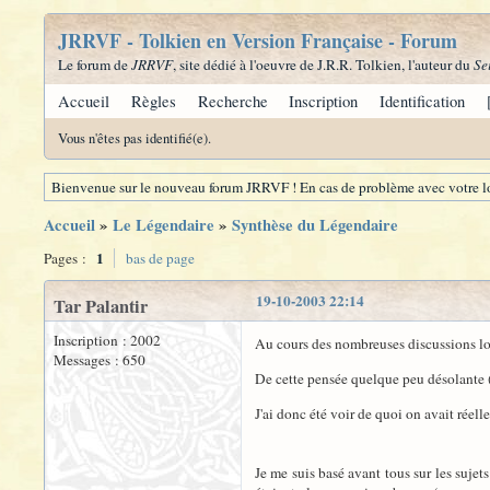
JRRVF - Tolkien en Version Française - Forum
Le forum de
JRRVF
, site dédié à l'oeuvre de J.R.R. Tolkien, l'auteur du
Se
Accueil
Règles
Recherche
Inscription
Identification
Vous n'êtes pas identifié(e).
Bienvenue sur le nouveau forum JRRVF ! En cas de problème avec votre lo
Accueil
»
Le Légendaire
»
Synthèse du Légendaire
1
Pages :
bas de page
19-10-2003 22:14
Tar Palantir
Inscription : 2002
Au cours des nombreuses discussions lor
Messages : 650
De cette pensée quelque peu désolante (pl
J'ai donc été voir de quoi on avait réell
Je me suis basé avant tous sur les sujet