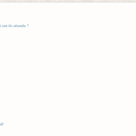
ont-ils attendu ?
alf