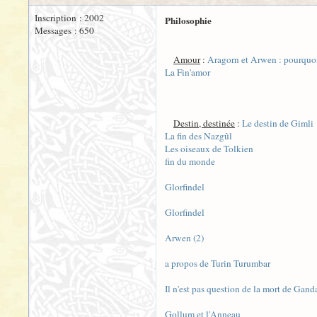
Inscription : 2002
Philosophie
Messages : 650
Amour
:
Aragorn et Arwen : pourquoi 
La Fin'amor
Destin, destinée
:
Le destin de Gimli
La fin des Nazgûl
Les oiseaux de Tolkien
fin du monde
Glorfindel
Glorfindel
Arwen (2)
a propos de Turin Turumbar
Il n'est pas question de la mort de Gand
Gollum et l'Anneau