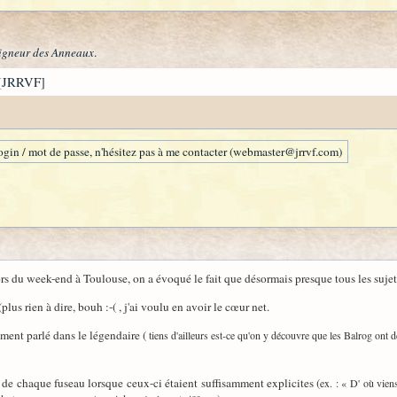
igneur des Anneaux
.
[JRRVF]
gin / mot de passe, n'hésitez pas à me contacter (webmaster@jrrvf.com)
s du week-end à Toulouse, on a évoqué le fait que désormais presque tous les sujets
us rien à dire, bouh :-( , j'ai voulu en avoir le cœur net.
ement parlé dans le légendaire (
tiens d'ailleurs est-ce qu'on y découvre que les Balrog ont d
s de chaque fuseau lorsque ceux-ci étaient suffisamment explicites (
ex. : « D' où vie