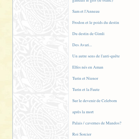
gandalf le gris (le blanc)
Sam et l'Anneau
Frodon et le poids du destin
Du destin de Gimli
Des Avari...
Un autre sens de l'anti-quête
Elfes nés en Aman
Turin et Nienor
Turin et la Faute
Sur le devenir de Celeborn
après la mort
Palais / cavernes de Mandos?
Roi Sorcier