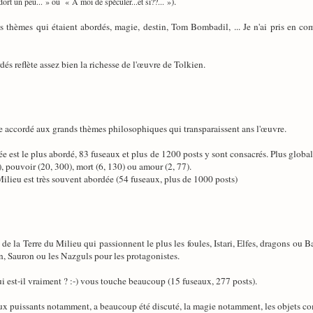
).
 dort un peu... » ou « A moi de spéculer...et si??... »
s thèmes qui étaient abordés, magie, destin, Tom Bombadil, ... Je n'ai pris en co
dés reflète assez bien la richesse de l'œuvre de Tolkien.
e accordé aux grands thèmes philosophiques qui transparaissent ans l'œuvre.
née est le plus abordé, 83 fuseaux et plus de 1200 posts y sont consacrés. Plus glo
, pouvoir (20, 300), mort (6, 130) ou amour (2, 77).
lieu est très souvent abordée (54 fuseaux, plus de 1000 posts)
e la Terre du Milieu qui passionnent le plus les foules, Istari, Elfes, dragons ou 
n, Sauron ou les Nazguls pour les protagonistes.
i est-il vraiment ? :-) vous touche beaucoup (15 fuseaux, 277 posts).
aux puissants notamment, a beaucoup été discuté, la magie notamment, les objets c