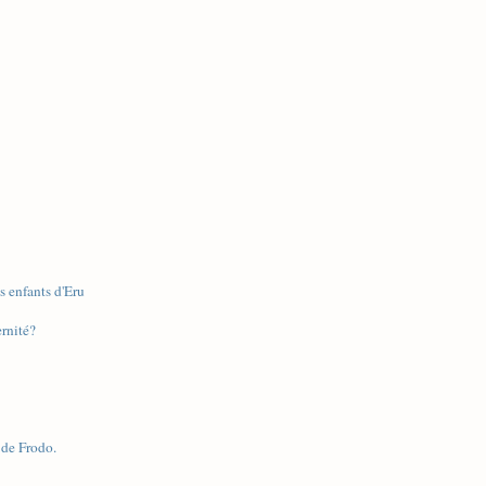
es enfants d'Eru
rnité?
t de Frodo.