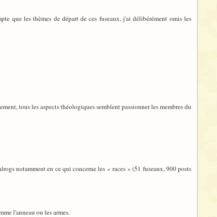
mpte que les thèmes de départ de ces fuseaux, j'ai délibérément omis les
balement, tous les aspects théologiques semblent passionner les membres du
Balrogs notamment en ce qui concerne les « races » (51 fuseaux, 900 posts
omme l'anneau ou les armes.