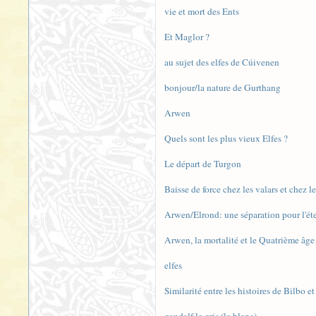
vie et mort des Ents
Et Maglor ?
au sujet des elfes de Cúivenen
bonjour/la nature de Gurthang
Arwen
Quels sont les plus vieux Elfes ?
Le départ de Turgon
Baisse de force chez les valars et chez l
Arwen/Elrond: une séparation pour l'éte
Arwen, la mortalité et le Quatrième âge
elfes
Similarité entre les histoires de Bilbo e