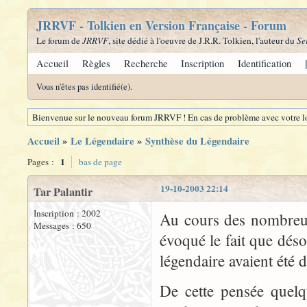
JRRVF - Tolkien en Version Française - Forum
Le forum de
JRRVF
, site dédié à l'oeuvre de J.R.R. Tolkien, l'auteur du
Se
Accueil
Règles
Recherche
Inscription
Identification
Vous n'êtes pas identifié(e).
Bienvenue sur le nouveau forum JRRVF ! En cas de problème avec votre lo
Accueil
»
Le Légendaire
»
Synthèse du Légendaire
1
Pages :
bas de page
19-10-2003 22:14
Tar Palantir
Inscription : 2002
Au cours des nombreus
Messages : 650
évoqué le fait que déso
légendaire avaient été 
De cette pensée quelqu