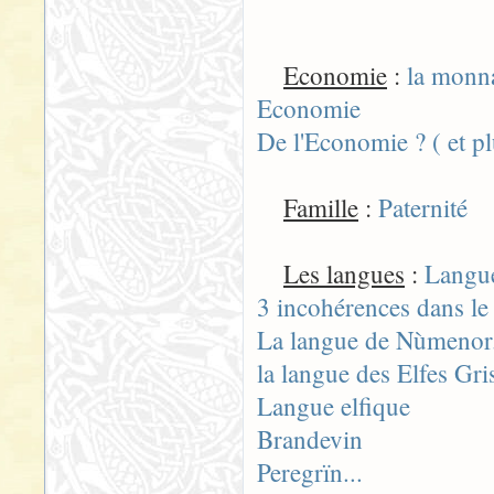
Economie
:
la monna
Economie
De l'Economie ? ( et pl
Famille
:
Paternité
Les langues
:
Langue
3 incohérences dans l
La langue de Nùmenor.
la langue des Elfes Gri
Langue elfique
Brandevin
Peregrïn...