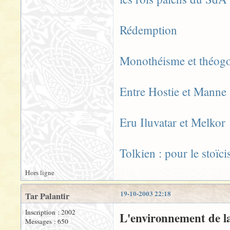
Rédemption
Monothéisme et théogo
Entre Hostie et Manne
Eru Iluvatar et Melkor
Tolkien : pour le stoïc
Hors ligne
19-10-2003 22:18
Tar Palantir
Inscription : 2002
L'environnement de l
Messages : 650