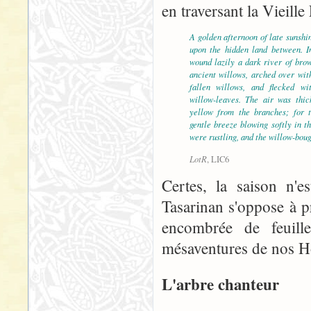
en traversant la Vieille
A golden afternoon of late sunsh
upon the hidden land between. In
wound lazily a dark river of bro
ancient willows, arched over wit
fallen willows, and flecked wi
willow-leaves. The air was thick
yellow from the branches; for
gentle breeze blowing softly in t
were rustling, and the willow-bou
LotR
, LIC6
Certes, la saison n'
Tasarinan s'oppose à pr
encombrée de feuill
mésaventures de nos H
L'arbre chanteur