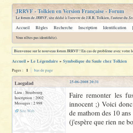
JRRVF - Tolkien en Version Française - Forum
Le forum de
JRRVF
, site dédié à l'oeuvre de J.R.R. Tolkien, l'auteur du
Se
Accueil
Règles
Recherche
Inscription
Identification
Vous n'êtes pas identifié(e).
Bienvenue sur le nouveau forum JRRVF ! En cas de problème avec votre lo
Accueil
»
Le Légendaire
»
Symbolique du Saule chez Tolkien
1
Pages :
bas de page
25-06-2008 20:31
Laegalad
Lieu : Strasbourg
Faire remonter les fu
Inscription : 2002
innocent ;) Voici donc
Messages : 2 998
Site Web
de mathom des 10 ans 
(j'espère que rien ne b