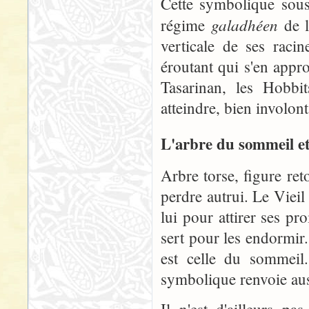
Cette symbolique sous
galadhéen
régime
de l
verticale de ses raci
éroutant qui s'en appr
Tasarinan, les Hobbi
atteindre, bien involo
L'arbre du sommeil et
Arbre torse, figure ret
perdre autrui. Le Viei
lui pour attirer ses pr
sert pour les endormir.
est celle du sommeil
symbolique renvoie aus