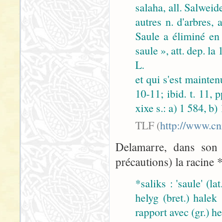
salaha, all. Salwei
autres n. d'arbres, 
Saule a éliminé en 
saule », att. dep. la
L.
et qui s'est mainten
10-11; ibid. t. 11, p
xixe s.: a) 1 584, b)
TLF (
http://www.cnr
Delamarre, dans son 
précautions) la racine *
*saliks : 'saule' (lat.
helyg (bret.) halek '
rapport avec (gr.) he