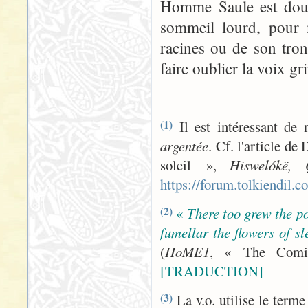
Homme Saule est doux,
sommeil lourd, pour 
racines ou de son tron
faire oublier la voix gr
Il est intéressant de 
(1)
argentée
. Cf. l'article de
soleil »,
Hiswelókë, 
https://forum.tolkiendil.
«
There too grew the po
(2)
fumellar
the flowers of s
(
HoME1
, « The Comin
[TRADUCTION]
La v.o. utilise le term
(3)