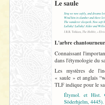
Le saule
Sing we now softly, and dreams le
Wind him in slumber and there let
The wanderer sleepeth. Now soft b
Lullaby! Lullaby! Alder and Will
The Hobbit
J.R.R. Tolkien,
, « Elvi
L'arbre chantourneu
Connaissant l'importa
dans l'étymologie du sa
Les mystères de l'in
« saule » et anglais “
TLF indique pour le sa
Étymol. et Hist.
Söderhjelm, 4445). D