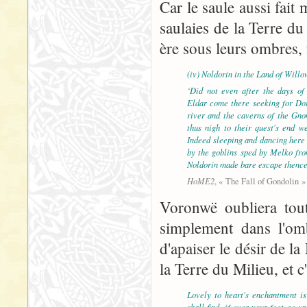
Car le saule aussi fait
saulaies de la Terre du
ère sous leurs ombres, f
(iv) Noldorin in the Land of Willo
‘Did not even after the days of
Eldar come there seeking for Do
river and the caverns of the Gno
thus nigh to their quest's end w
Indeed sleeping and dancing here 
by the goblins sped by Melko fro
Noldorin made bare escape thence
HoME2
, « The Fall of Gondolin » 
Voronwë oubliera tout
simplement dans l'om
d'apaiser le désir de la
la Terre du Milieu, et c'
Lovely to heart's enchantment is
shall find, if ever your feet go 