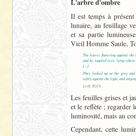
L'arbre d'ombre
Il est temps à présent
lunaire, au feuillage ve
et sa partie lumineuse
Vieil Homme Saule, Tol
The leaves fluttering against the
and he toppled over, lying where 
[...]
They looked up at the grey and
softly against the light, and singin
LotR
, B1C6
Les feuilles grises et j
et le reflète ; regarder 
luminosité, mais au con
Cependant, cette lumino