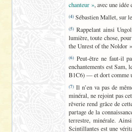
chanteur »
, avec une idée 
Sébastien Mallet, sur l
(4)
Rappelant ainsi Ungoli
(5)
lumière, toute chose, pou
the Unrest of the Noldor »
Peut-être ne faut-il pa
(6)
enchantements est Sam, le
B1C6) — et dort comme u
Il n’en va pas de même 
(7)
minéral, ne rejoint pas cet
rêverie rend grâce de cett
partage de la connaissance
terrestre, minérale. Ain
Scintillantes est une vér