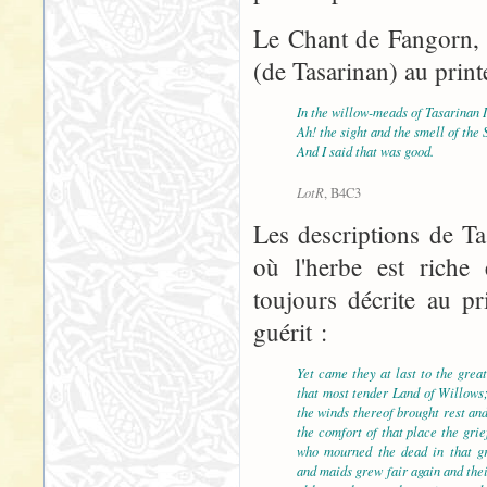
Le Chant de Fangorn,
(de Tasarinan) au prin
In the willow-meads of Tasarinan I
Ah! the sight and the smell of the 
And I said that was good.
LotR
, B4C3
Les descriptions de Ta
où l'herbe est riche 
toujours décrite au p
guérit :
Yet came they at last to the grea
that most tender Land of Willows;
the winds thereof brought rest an
the comfort of that place the gri
who mourned the dead in that g
and maids grew fair again and the