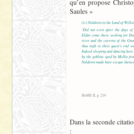
qu’en propose Christo
Saules »
(iv) Noldorin in the Land of Willo
‘Did not even after the days of
Eldar come there seeking for Do
river and the caverns of the Gno
thus nigh to their quest's end w
Indeed sleeping and dancing here 
by the goblins sped by Melko fro
Noldorin made bare escape thence
HoME II, p. 219
Dans la seconde citatio
: