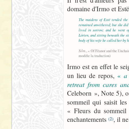
Il n'est d'ailleurs p
domaine d'Irmo et Estë
The maidens of Estë tended the 
remained unwithered; but she did
lived in sorrow; and he went o
Lórien, and sitting beneath the s
body of his wife he called her by 
Silm.
, « Of Fëanor and the Uncha
modifie la traduction)
Irmo est en effet le se
a
un lieu de repos,
«
retreat from cares and
Celeborn », Note 5), o
sommeil qui saisit les
« Fleurs du sommeil 
enchantements
, il n
(2)