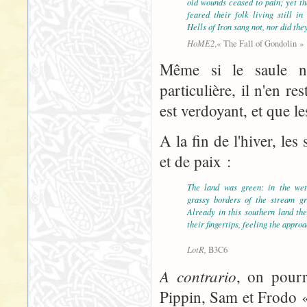
old wounds ceased to pain; yet t
feared their folk living still in
Hells of Iron sang not, nor did the
HoME2
,« The Fall of Gondolin »
Même si le saule n'
particulière, il n'en r
est verdoyant, et que le
A la fin de l'hiver, l
et de paix :
The land was green: in the we
grassy borders of the stream g
Already in this southern land th
their fingertips, feeling the approa
LotR,
B3C6
A contrario
, on pourr
Pippin, Sam et Frodo «