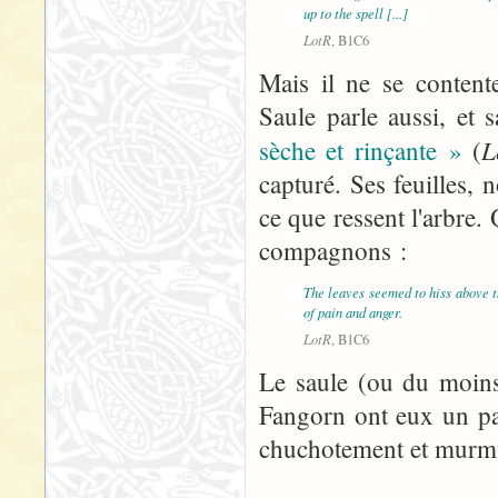
up to the spell [...]
LotR
, B1C6
Mais il ne se conten
Saule parle aussi, et
L
sèche et rinçante »
(
capturé. Ses feuilles, 
ce que ressent l'arbre.
compagnons :
The leaves seemed to hiss above t
of pain and anger.
LotR
, B1C6
Le saule (ou du moins
Fangorn ont eux un par
chuchotement et murmur