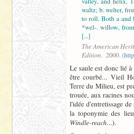
valley, and helix. 
waltz; b. welter, 
to roll. Both a and
*wel-. willow, from
[...]
The American Herit
Edition
. 2000. (
htt
Le saule est donc lié à
être courbé... Vieil 
Terre du Milieu, est p
trouée, aux racines n
l'idée d'entretissage d
la toponymie des lieu
Windle-reach
...).