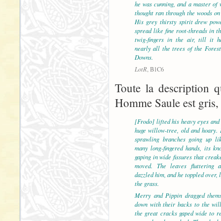
he was cunning, and a master of 
thought ran through the woods on 
His grey thirsty spirit drew pow
spread like fine root-threads in t
twig-fingers in the air, till it
nearly all the trees of the Fores
Downs.
LotR
, B1C6
Toute la description q
Homme Saule est gris, 
[Frodo] lifted his heavy eyes and
huge willow-tree, old and hoary. 
sprawling branches going up li
many long-fingered hands, its kn
gaping in wide fissures that creak
moved. The leaves fluttering a
dazzled him, and he toppled over, 
the grass.
Merry and Pippin dragged thems
down with their backs to the wil
the great cracks gaped wide to r