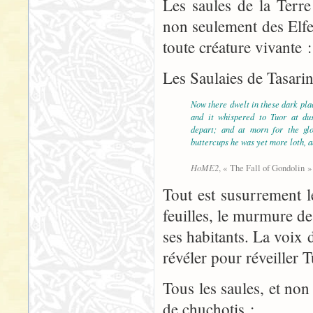
Les saules de la Terr
non seulement des Elfe
toute créature vivante 
Les Saulaies de Tasari
Now there dwelt in these dark plac
and it whispered to Tuor at du
depart; and at morn for the gl
buttercups he was yet more loth, a
HoME2
, « The Fall of Gondolin »
Tout est susurrement l
feuilles, le murmure de
ses habitants. La voix
révéler pour réveiller T
Tous les saules, et no
de chuchotis :