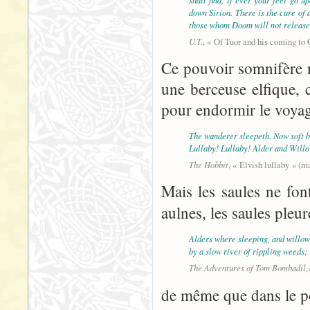
down Sirion. There is the cure of a
those whom Doom will not release
U.T.
, « Of Tuor and his coming to
Ce pouvoir somnifère n
une berceuse elfique, 
pour endormir le voyag
The wanderer sleepeth. Now soft b
Lullaby! Lullaby! Alder and Will
The Hobbit
, « Elvish lullaby » (m
Mais les saules ne fo
aulnes, les saules ple
Alders where sleeping, and willo
by a slow river of rippling weeds;
The Adventures of Tom Bombadil
,
de même que dans le 