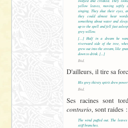
swayed and creaked. They look
yellow leaves, moving softly a
singing. They shut their eyes, a
they could almost hear words
something about water and sleep
up to the spell and fell fast asleep
grey willow.
[…] Half in a dream he wand
riverward side of the tree, whe
grew out into the stream, like gna
down to drink. [...]
Ibid.
D'ailleurs, il tire sa fo
His grey thirsty spirit drew power o
Ibid.
Ses racines sont tor
contrario
, sont raides :
The wind puffed out. The leaves 
stiff branches.