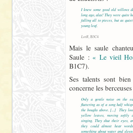
I knew some good old willows d
long ago, alas! They were quite h
falling all to pieces, but as qui
young leaf.
LotR
, B3C4
Mais le saule chante
Saule :
« Le vieil Ho
B1C7).
Ses talents sont bien
concerne les berceuses
Only a gentle noise on the ed
fluttering as of a song half whis
the boughs above. [...] They loo
yellow leaves, moving softly a
singing. They shut their eyes, a
they could almost hear words
something about water and sleep