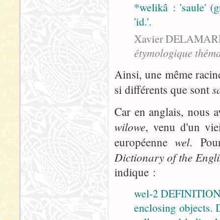
*welikâ : 'saule' (g
'id.'.
Xavier DELAMAR
étymologique théma
Ainsi, une même racin
s
si différents que sont
Car en anglais, nous 
wilowe
, venu d'un vie
wel
européenne
. Pou
Dictionary of the Eng
indique :
wel-2 DEFINITION: T
enclosing objects. 