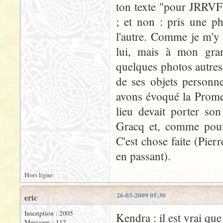
ton texte "pour JRRVF"
; et non : pris une 
l'autre. Comme je m'y 
lui, mais à mon gran
quelques photos autres.
de ses objets personne
avons évoqué la Promen
lieu devait porter so
Gracq et, comme pour
C'est chose faite (Pierr
en passant).
Hors ligne
26-03-2009 05:30
eric
Inscription : 2005
Kendra : il est vrai qu
Messages : 117