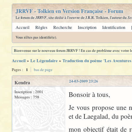
JRRVF - Tolkien en Version Française - Forum
Le forum de
JRRVF
, site dédié à l'oeuvre de J.R.R. Tolkien, l'auteur du
Se
Accueil
Règles
Recherche
Inscription
Identification
Vous n'êtes pas identifié(e).
Bienvenue sur le nouveau forum JRRVF ! En cas de problème avec votre lo
Accueil
»
Le Légendaire
»
Traduction du poème 'Les Aventures
1
Pages :
bas de page
24-03-2009 23:26
Kendra
Inscription : 2001
Bonsoir à tous,
Messages : 758
Je vous propose une no
et de Laegalad, du po
mon objectif était de r