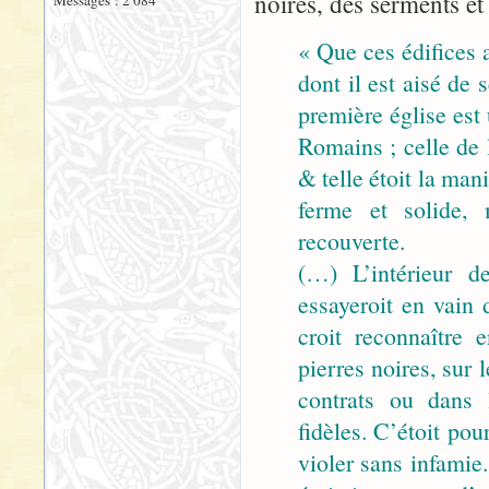
noires, des serments et 
Messages : 2 084
« Que ces édifices a
dont il est aisé de 
première église est
Romains ; celle de l
& telle étoit la man
ferme et solide, 
recouverte.
(…) L’intérieur d
essayeroit en vain 
croit reconnaître
pierres noires, sur
contrats ou dans l
fidèles. C’étoit pou
violer sans infamie