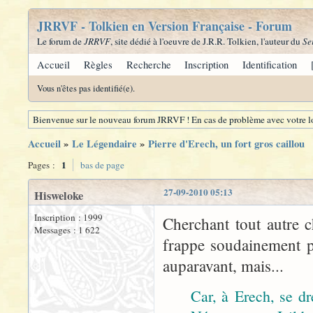
JRRVF - Tolkien en Version Française - Forum
Le forum de
JRRVF
, site dédié à l'oeuvre de J.R.R. Tolkien, l'auteur du
Se
Accueil
Règles
Recherche
Inscription
Identification
Vous n'êtes pas identifié(e).
Bienvenue sur le nouveau forum JRRVF ! En cas de problème avec votre lo
Accueil
»
Le Légendaire
»
Pierre d'Erech, un fort gros caillou
1
Pages :
bas de page
27-09-2010 05:13
Hisweloke
Inscription : 1999
Cherchant tout autre 
Messages : 1 622
frappe soudainement pa
auparavant, mais...
Car, à Erech, se dr