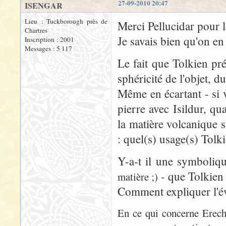
27-09-2010 20:47
ISENGAR
Lieu : Tuckborough près de
Merci Pellucidar pour le
Chartres
Je savais bien qu'on en 
Inscription : 2001
Messages : 5 117
Le fait que Tolkien prév
sphéricité de l'objet, d
Même en écartant - si v
pierre avec Isildur, q
la matière volcanique 
: quel(s) usage(s) Tol
Y-a-t il une symboliq
- que Tolkien 
matière ;)
Comment expliquer l'év
En ce qui concerne Erec