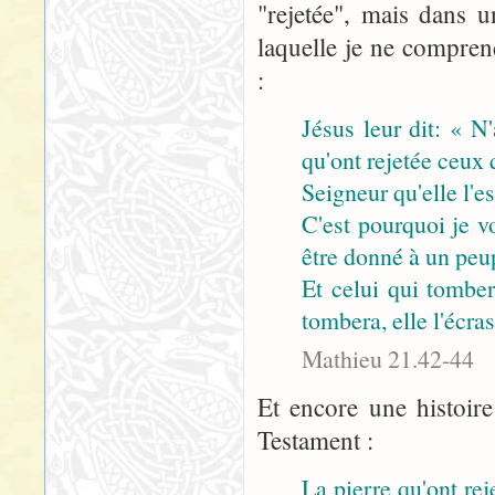
"rejetée", mais dans u
laquelle je ne comprend
:
Jésus leur dit: « N
qu'ont rejetée ceux q
Seigneur qu'elle l'e
C'est pourquoi je v
être donné à un peup
Et celui qui tombera
tombera, elle l'écras
Mathieu 21.42-44
Et encore une histoire
Testament :
La pierre qu'ont rej