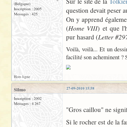
Sur le site de la
Tolki
(Belgique)
question devait peser
Inscription : 2005
Messages : 425
On y apprend également
Home VIII
(
) et que l
Letter #29
pur hasard (
Voilà, voilà... Et un dess
facilité son acheminent ? S
Hors ligne
27-09-2010 15:58
Silmo
Inscription : 2002
Messages : 4 267
"Gros caillou" ne signi
Si le rocher est de la f