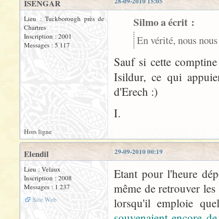
28-09-2010 15:05
ISENGAR
Lieu : Tuckborough près de
Silmo a écrit :
Chartres
Inscription : 2001
En vérité, nous nous 
Messages : 5 117
Sauf si cette comptine
Isildur, ce qui appui
d'Erech :)
I.
Hors ligne
29-09-2010 00:19
Elendil
Lieu : Velaux
Etant pour l'heure dép
Inscription : 2008
même de retrouver les e
Messages : 1 237
Site Web
lorsqu'il emploie q
souvenaient encore de 