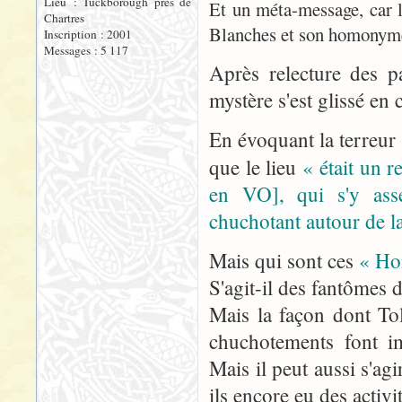
Lieu : Tuckborough près de
Et un méta-message, car l
Chartres
Blanches et son homonyme
Inscription : 2001
Messages : 5 117
Après relecture des p
mystère s'est glissé e
En évoquant la terreur 
que le lieu
« était un 
en VO], qui s'y ass
chuchotant autour de la
Mais qui sont ces
« Ho
S'agit-il des fantômes
Mais la façon dont Tol
chuchotements font i
Mais il peut aussi s'a
ils encore eu des activ