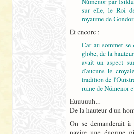
Númenor par Isildur,
sur elle, le Roi 
royaume de Gondor
Et encore :
Car au sommet se d
globe, de la hauteu
avait un aspect su
d'aucuns le croyai
tradition de l'Ouistr
ruine de Númenor et
Euuuuuh...
De la hauteur d'un hom
On se demanderait à m
navire une énorme pi