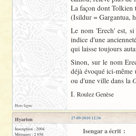
La façon dont Tolkien t
(Isildur = Gargantua, h
Le nom 'Erech' est, s
indice d'une ancienneté
qui laisse toujours auta
Sinon, sur le nom Ere
déjà évoqué ici-même u
G
ou d'une ville dans la
I.
Roulez Genèse
Hors ligne
27-09-2010 12:36
Hyarion
Inscription : 2004
Isengar a écrit :
Messages : 2 656