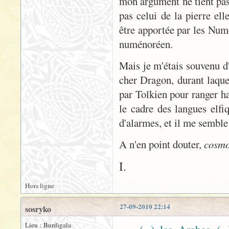
mon argument ne tient pas 
pas celui de la pierre el
être apportée par les Num
numénoréen.
Mais je m'étais souvenu d
cher Dragon, durant laque
par Tolkien pour ranger ha
le cadre des langues elfi
d'alarmes, et il me semble
A n'en point douter,
cosmo
I.
Hors ligne
27-09-2010 22:14
sosryko
Lieu : Burdigala