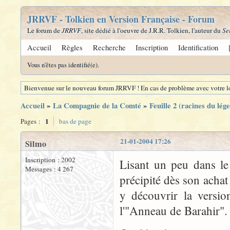
JRRVF - Tolkien en Version Française - Forum
Le forum de
JRRVF
, site dédié à l'oeuvre de J.R.R. Tolkien, l'auteur du
Se
Accueil
Règles
Recherche
Inscription
Identification
Vous n'êtes pas identifié(e).
Bienvenue sur le nouveau forum JRRVF ! En cas de problème avec votre lo
Accueil
»
La Compagnie de la Comté
»
Feuille 2 (racines du lé
1
Pages :
bas de page
21-01-2004 17:26
Silmo
Inscription : 2002
Lisant un peu dans le 
Messages : 4 267
précipité dès son achat
y découvrir la versio
l'"Anneau de Barahir".