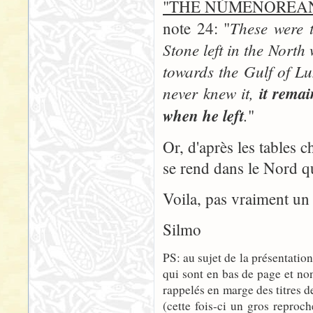
"THE NÚMENOREAN
These were 
note 24: "
Stone left in the Nort
towards the Gulf of L
never knew it,
it remai
when he left
.
"
Or, d'après les tables
se rend dans le Nord q
Voila, pas vraiment un b
Silmo
PS: au sujet de la présentation
qui sont en bas de page et non
rappelés en marge des titres d
(cette fois-ci un gros reproch