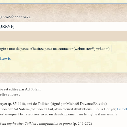
igneur des Anneaux
.
[JRRVF]
gin / mot de passe, n'hésitez pas à me contacter (webmaster@jrrvf.com)
 Lewis
e est éditée par Ad Solem.
elles choses :
uyer (p. 85-116), ami de Tolkien (signé par Michaël Devaux/Eruvike).
dition par Ad Solem (rédition en fait) d'un recueil d'entretiens : Louis Bouyer,
Le mét
y est évoqué à trois reprises, avec un développement sur le mythe il me semble.
té du mythe chez Tolkien : imagination et gnose
(p. 247-272)