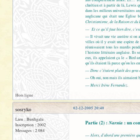
chrétien et à partir de là, Lewis q
dans les milieux universitaires a
anglicane qui était une Église b
Christianisme, de la Raison et d
Et ce qu’il faut bien dire, c’e
—
— Il vivait une vie austère si on 
villes où il y avait une espère d
réunissaient tous les mardis pend
l’histoire littéraire anglaise. Ils
eux, ils appelaient ça le « Bird 
qu’ils étaient là parce qu’on les e
Donc c’étaient plutôt des gens
—
— Oh oui, non mais ils aimaient be
Merci Irène Fernandez.
—
Hors ligne
02-12-2005 20:40
sosryko
Lieu : Burdigala
Partie (2) :
: un con
Narnia
Inscription : 2002
Messages : 2 084
Alors, d’abord une première qu
—