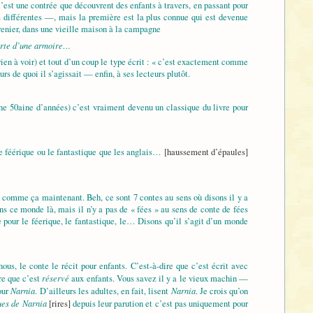
’est une contrée que découvrent des enfants à travers, en passant pour
es différentes —, mais la première est la plus connue qui est devenue
grenier, dans une vieille maison à la campagne
porte d’une armoire…
 rien à voir) et tout d’un coup le type écrit : « c’est exactement comme
s de quoi il s’agissait — enfin, à ses lecteurs plutôt.
ne 50aine d’années) c’est vraiment devenu un classique du livre pour
e féérique ou le fantastique que les anglais…
[haussement d’épaules]
e comme ça maintenant. Beh, ce sont 7 contes au sens où disons il y a
ns ce monde là, mais il n’y a pas de « fées » au sens de conte de fées
 pour le féerique, le fantastique, le… Disons qu’il s’agit d’un monde
ous, le conte le récit pour enfants. C’est-à-dire que c’est écrit avec
réservé
ire que c’est
aux enfants. Vous savez il y a le vieux machin —
Narnia
Narnia
pour
. D’ailleurs les adultes, en fait, lisent
. Je crois qu’on
es de Narnia
[rires]
depuis leur parution et c’est pas uniquement pour