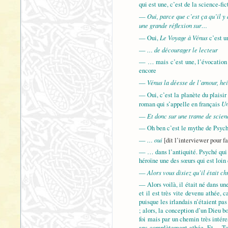
qui est une, c’est de la science-fi
Oui, parce que c’est ça qu’il y
—
une grande réflexion sur…
Le Voyage à Vénus
— Oui,
c’est u
… de décourager le lecteur
—
— … mais c’est une, l’évocation de
encore
Vénus la déesse de l’amour, he
—
— Oui, c’est la planète du plaisir 
Un
roman qui s’appelle en français
Et donc sur une trame de scien
—
— Oh ben c’est le mythe de Psyc
… oui
—
[dit l’interviewer pour fa
— … dans l’antiquité. Psyché qui e
héroïne une des sœurs qui est loin
Alors vous disiez qu’il était c
—
— Alors voilà, il était né dans une
et il est très vite devenu athée, 
puisque les irlandais n’étaient pa
; alors, la conception d’un Dieu bo
foi mais par un chemin très intére
ans complètement athée. Et… Tolki