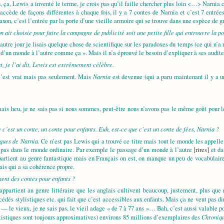
 ça, Lewis a inventé le terme, je crois pas qu’il faille chercher plus loin <…> Narnia c
accède de façons différentes à chaque fois, il y a 7 contes de Narnia et c’est 7 entré
xon, c’est l’entrée par la porte d’une vieille armoire qui se trouve dans une espèce de 
n ait choisie pour faire la campagne de publicité soit une petite fille qui entrouvre la 
’autre jour je lisais quelque chose de scientifique sur les paradoxes du temps (ce qui n’a
d’un monde à l’autre comme ça ». Mais il n’a éprouvé le besoin d’expliquer à ses auditeur
ut, je l’ai dit, Lewis est extrêmement célèbre.
Narnia
’est vrai mais pas seulement. Mais
est devenue (qui a paru maintenant il y a u
ais heu, je ne sais pas si nous sommes, peut-être nous n’avons pas le même goût pour l
 c’est un conte, un conte pour enfants. Euh, est-ce que c’est un conte de fées,
Narnia
?
ques de Narnia
. Ce n’est pas Lewis qui a trouvé ce titre mais tout le monde les appell
 pas dans le monde ordinaire. Par exemple le passage d’un monde à l’autre
[rires]
et da
partient au genre fantastique mais en Français on est, on manque un peu de vocabulaire
is qui a sa cohérence propre.
ment des contes pour enfants ?
ppartient au genre littéraire que les anglais cultivent beaucoup, justement, plus que n
cédés stylistiques etc. qui fait que c’est accessibles aux enfants. Mais ça ne veut pas d
— le vieux, je ne sais pas, le vieil adage « de 7 à 77 ans »… Bah, c’est aussi valable 
Chroniqu
tatistiques sont toujours approximatives) environs 85 millions d’exemplaires des