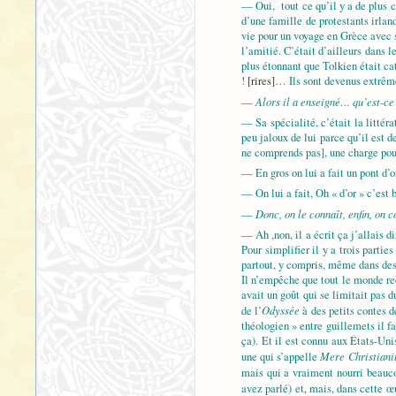
— Oui, tout ce qu’il y a de plus c
d’une famille de protestants irland
vie pour un voyage en Grèce avec s
l’amitié. C’était d’ailleurs dans 
plus étonnant que Tolkien était cat
!
[rires]
… Ils sont devenus extrê
Alors il a enseigné… qu’est-ce 
—
— Sa spécialité, c’était la littér
peu jaloux de lui parce qu’il est d
ne comprends pas], une charge pour
— En gros on lui a fait un pont d’o
— On lui a fait, Oh « d’or » c’est 
Donc, on le connaît, enfin, on
—
— Ah ,non, il a écrit ça j’allais 
Pour simplifier il y a trois partie
partout, y compris, même dans des 
Il n’empêche que tout le monde reco
avait un goût qui se limitait pas d
Odyssée
de l’
à des petits contes d
théologien » entre guillemets il fa
ça). Et il est connu aux États-Un
Mere Christiani
une qui s’appelle
mais qui a vraiment nourri beauco
avez parlé) et, mais, dans cette œ