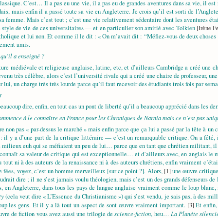
lassique. C’est… Il a pas eu une vie, il a pas eu de grandes aventures dans sa vie, il e
ais, mais enfin il a passé toute sa vie en Angleterre. Je crois qu’il est sorti de l’Anglete
a femme. Mais c’est tout ; c’est une vie relativement sédentaire dont les aventures étai
le style de vie de ces universitaires — et en particulier son amitié avec Tolkien
[Irène F
holique et lui non. Et comme il le dit : « On m’avait dit : “Méfiez-vous de deux choses :
mement amis.
qu’il a enseigné ?
ature médiévale et religieuse anglaise, latine, etc, et d’ailleurs Cambridge a créé une 
evenu très célèbre, alors c’est l’université rivale qui a créé une chaire de professeur, un
 lui, un charge très très lourde parce qu’il faut recevoir des étudiants trois fois par se
r
beaucoup dire, enfin, en tout cas un pont de liberté qu’il a beaucoup apprécié dans les de
 commence à le connaître en France pour les
Chroniques de Narnia
mais ce n’est pas uniqu
dire non pas « par-dessus le marché » mais enfin parce que ça lui a passé par la tête à
s : il y a d’une part de la critique littéraire — c’est un remarquable critique. On a fêté,
milieux euh qui se méfiaient un peu de lui… parce que en tant que chrétien militant, il y 
nnaît sa valeur de critique qui est exceptionnelle… et d’ailleurs avec, en anglais le mot
u tout ni à des auteurs de la renaissance ni à des auteurs chrétiens, enfin vraiment c’éta
e fées, voyez, c’est un homme merveilleux [sur ce point ?]. Alors,
[1]
une œuvre critiqu
udrait dire ; il ne s’est jamais voulu théologien, mais c’est un des grands défenseurs de la
is, en Angleterre, dans tous les pays de langue anglaise vraiment comme le loup blanc, m
ty
(cela veut dire « L’Essence du Christianisme ») qui s’est vendu, je sais pas, à des mil
up les gens. Et il y a là tout un aspect de sont œuvre vraiment important.
[3]
Et enfin,
science-fiction
La Planète silenci
uvre de fiction vous avez aussi une trilogie de
, heu…