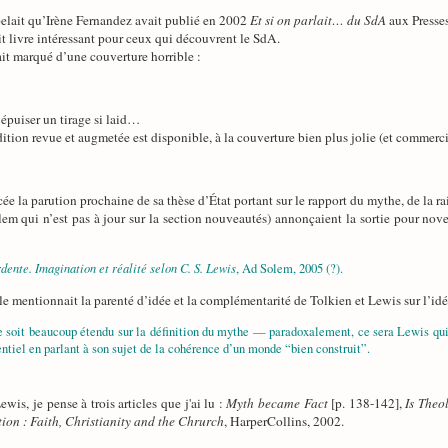
ppelait qu’Irène Fernandez avait publié en 2002
Et si on parlait… du SdA
aux Presses
t livre intéressant pour ceux qui découvrent le SdA.
it marqué d’une couverture horrible :
épuiser un tirage si laid…
tion revue et augmetée est disponible, à la couverture bien plus jolie (et commerci
cée la parution prochaine de sa thèse d’État portant sur le rapport du mythe, de la rai
lem qui n’est pas à jour sur la section nouveautés) annonçaient la sortie pour no
dente. Imagination et réalité selon C. S. Lewis
, Ad Solem, 2005 (?).
elle mentionnait la parenté d’idée et la complémentarité de Tolkien et Lewis sur l’id
e soit beaucoup étendu sur la définition du mythe — paradoxalement, ce sera Lewis qui
ntiel en parlant à son sujet de la cohérence d’un monde “bien construit”.
is, je pense à trois articles que j'ai lu :
Myth became Fact
[p. 138-142],
Is Theo
ion : Faith, Christianity and the Chrurch
, HarperCollins, 2002.