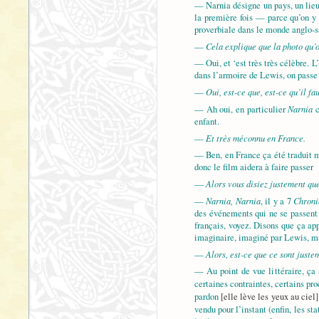
— Narnia désigne un pays, un lieu,
la première fois — parce qu’on y 
proverbiale dans le monde anglo-sa
Cela explique que la photo qu’o
—
— Oui, et ‘est très très célèbre. L
dans l’armoire de Lewis, on passe 
Oui, est-ce que, est-ce qu’il fa
—
Narnia
— Ah oui, en particulier
c
enfant.
Et très méconnu en France.
—
— Ben, en France ça été traduit m
donc le film aidera à faire passer
Alors vous disiez justement que
—
Narnia, Narnia
Chroni
—
, il y a 7
des événements qui ne se passent
français, voyez. Disons que ça ap
imaginaire, imaginé par Lewis, ma
Alors, est-ce que ce sont juste
—
— Au point de vue littéraire, ça a
certaines contraintes, certains pro
pardon
[elle lève les yeux au ciel]
vendu pour l’instant (enfin, les s