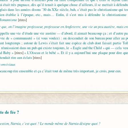
ui était très pugnace, dès qu’il tenait à quelque chose d’ailleurs, il se mettait à défend
nglais dans les années disons ’30 du XXe siècle, bah, c’était pas le christianisme qui t
ien établie à l’époque, etc., mais… Enfin, il s’est mis à défendre le christianisme
u Romantisme
[rires]
st que, on l’imagine professeur, professeur en Angleterre, une vie un peu austère, mais e
appelle une vie d’étude une vie austère — d’abord, il aimait beaucoup ça ; et d’autre par
e vie de « communauté » (si vous voulez) : on descendait de son bureau pour aller au pub
ant longtemps ; autour de Lewis s’était fait une espèce de club dont faisait partie Tol
 se réunissaient dans un pub qui existe toujours, le « Eagle and the Child » qui — cela ve
and Baby »
[rires]
« L’Oiseau et le bébé ». Et il y a aujourd’hui une plaque pour dire que
ntendait rire aux éclats
[rires]
 conviviaux
aucoup rire ensemble et ça c’était tout de même très important, je crois, pour eux.
te de fée ?
estion,
Narnia
, c’est quoi ? Le monde même de Narnia désigne quoi ?