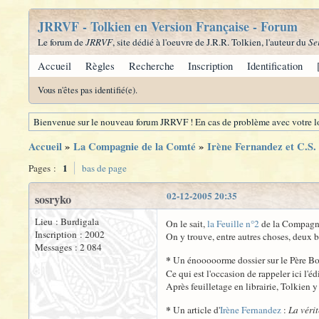
JRRVF - Tolkien en Version Française - Forum
Le forum de
JRRVF
, site dédié à l'oeuvre de J.R.R. Tolkien, l'auteur du
Se
Accueil
Règles
Recherche
Inscription
Identification
Vous n'êtes pas identifié(e).
Bienvenue sur le nouveau forum JRRVF ! En cas de problème avec votre lo
Accueil
»
La Compagnie de la Comté
»
Irène Fernandez et C.S.
1
Pages :
bas de page
02-12-2005 20:35
sosryko
Lieu : Burdigala
On le sait,
la Feuille n°2
de la Compagni
Inscription : 2002
On y trouve, entre autres choses, deux b
Messages : 2 084
*
Un énooooorme dossier sur le Père Bo
Ce qui est l'occasion de rappeler ici l'é
Après feuilletage en librairie, Tolkien 
*
Un article d'
Irène Fernandez
:
La véri