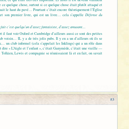
re ce quelque chose, surtout si ce quelque chose était plutôt attaqué et
enait le haut du pavé… Pourtant c’était encore théoriquement l’Église
Défense du
 et son premier livre, qui est un livre… cela s’appelle
n fait c’est quelqu’un d’assez fantaisiste, d’assez amusant…
t il faut voir Oxford et Cambridge d’ailleurs aussi ce sont des petites
 voisin… IL y a de très jolis pubs. Il y en a un d’ailleurs où ils se
k… un club informel (cela s’appelait les Inklings) qui a un rôle dans
ut dire « L’Aigle et l’enfant », c’était Ganymède, c’était une vieille —
 Tolkien, Lewis et compagnie se réunissaient là et en fait, on savait
#3