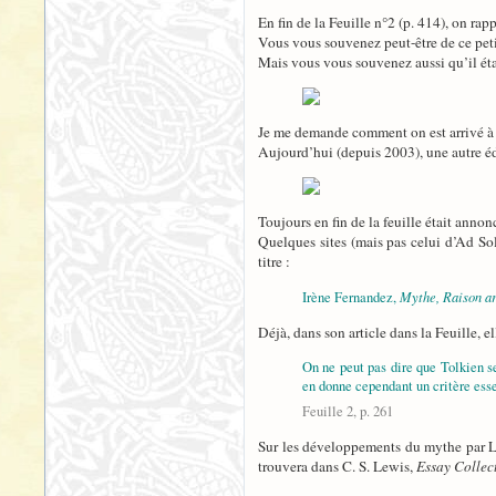
En fin de la Feuille n°2 (p. 414), on ra
Vous vous souvenez peut-être de ce peti
Mais vous vous souvenez aussi qu’il éta
Je me demande comment on est arrivé à 
Aujourd’hui (depuis 2003), une autre édi
Toujours en fin de la feuille était annon
Quelques sites (mais pas celui d’Ad So
titre :
Mythe, Raison ar
Irène Fernandez,
Déjà, dans son article dans la Feuille, 
On ne peut pas dire que Tolkien s
en donne cependant un critère esse
Feuille 2, p. 261
Sur les développements du mythe par Lew
trouvera dans C. S. Lewis,
Essay Collect