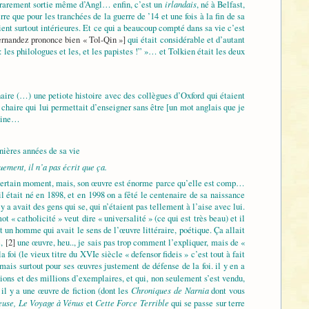
irlandais
st rarement sortie même d’Angl… enfin, c’est un
, né à Belfast,
rre que pour les tranchées de la guerre de ’14 et une fois à la fin de sa
ent surtout intérieures. Et ce qui a beaucoup compté dans sa vie c’est
ernandez prononce bien « Tol-Qin »]
qui était considérable et d’autant
 les philologues et les, et les papistes !” »… et Tolkien était les deux
chaire (…) une petiote histoire avec des collègues d’Oxford qui étaient
e chaire qui lui permettait d’enseigner sans être [un mot anglais que je
maine…
rnières années de sa vie
ement, il n’a pas écrit que ça.
 un certain moment, mais, son œuvre est énorme parce qu’elle est comp…
 il était né en 1898, et en 1998 on a fêté le centenaire de sa naissance
a avait des gens qui se, qui n’étaient pas tellement à l’aise avec lui.
 « catholicité » veut dire « universalité » (ce qui est très beau) et il
it un homme qui avait le sens de l’œuvre littéraire, poétique. Ça allait
e,
[2]
une œuvre, heu.., je sais pas trop comment l’expliquer, mais de «
 foi (le vieux titre du XVIe siècle « defensor fideis » c’est tout à fait
ais surtout pour ses œuvres justement de défense de la foi. il y en a
lions et des millions d’exemplaires, et qui, non seulement s’est vendu,
Chroniques de Narnia
 il y a une œuvre de fiction (dont les
dont vous
euse, Le Voyage à Vénus
Cette Force Terrible
et
qui se passe sur terre