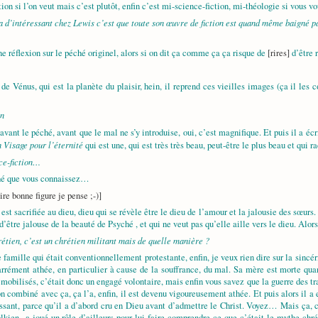
ction si l’on veut mais c’est plutôt, enfin c’est mi-science-fiction, mi-théologie si vous 
 a d’intéressant chez Lewis c’est que toute son œuvre de fiction est quand même baigné pa
ne réflexion sur le péché originel, alors si on dit ça comme ça ça risque de
[rires]
d’être 
 Vénus, qui est la planète du plaisir, hein, il reprend ces vieilles images (ça il les c
in
avant le péché, avant que le mal ne s’y introduise, oui, c’est magnifique. Et puis il a écri
 Visage pour l’éternité
qui est une, qui est très très beau, peut-être le plus beau et qui
ce-fiction…
hé que vous connaissez…
ire bonne figure je pense ;-)]
st sacrifiée au dieu, dieu qui se révèle être le dieu de l’amour et la jalousie des sœur
 d’être jalouse de la beauté de Psyché
, et qui ne veut pas qu’elle aille vers le dieu. Alors
hrétien, c’est un chrétien militant mais de quelle manière ?
 famille qui était conventionnellement protestante, enfin, je veux rien dire sur la sincé
carrément athée, en particulier à cause de la souffrance, du mal. Sa mère est morte quand 
s mobilisés, c’était donc un engagé volontaire, mais enfin vous savez que la guerre des 
n combiné avec ça, ça l’a, enfin, il est devenu vigoureusement athée. Et puis alors il a 
ssant, parce qu’il a d’abord cru en Dieu avant d’admettre le Christ. Voyez… Mais ça, c’é
en a joué un rôle d’ailleurs pour lui faire comprendre ce que c’était le mythe chrétie