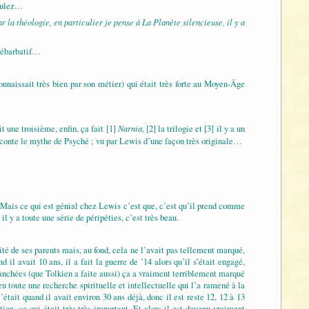
voulez…
r la théologie, en particulier je pense à
La Planète silencieuse
, il y a
rébarbatif…
onnaissait très bien par son métier) qui était très forte au Moyen-Âge
Narnia
t une troisième, enfin, ça fait [1]
, [2] la trilogie et [3] il y a un
 raconte le mythe de Psyché ; vu par Lewis d’une façon très originale…
s. Mais ce qui est génial chez Lewis c’est que, c’est qu’il prend comme
 il y a toute une série de péripéties, c’est très beau.
rité de ses parents mais, au fond, cela ne l’avait pas tellement marqué,
il avait 10 ans, il a fait la guerre de ’14 alors qu’il s’était engagé,
tranchées (que Tolkien a faite aussi) ça a vraiment terriblement marqué
eu toute une recherche spirituelle et intellectuelle qui l’a ramené à la
tait quand il avait environ 30 ans déjà, donc il est reste 12, 12 à 13
n, ce qui était très très important. Et alors il est devenu vraiment