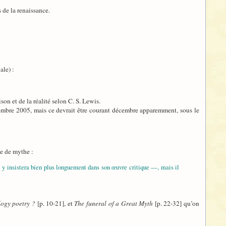
 de la renaissance.
ale) :
son et de la réalité selon C. S. Lewis.
vembre 2005, mais ce devrait être courant décembre apparemment, sous le
ée de mythe :
 y insistera bien plus longuement dans son œuvre critique —, mais il
logy poetry ?
[p. 10-21], et
The funeral of a Great Myth
[p. 22-32] qu’on