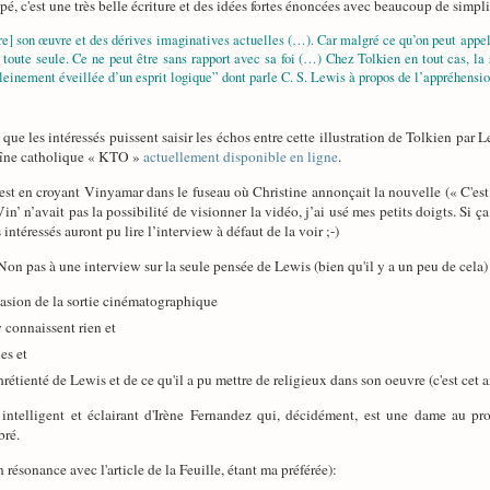
pé, c'est une très belle écriture et des idées fortes énoncées avec beaucoup de simpli
tre] son œuvre et des dérives imaginatives actuelles (…). Car malgré ce qu’on peut appel
toute seule. Ce ne peut être sans rapport avec sa foi (…) Chez Tolkien en tout cas, la 
pleinement éveillée d’un esprit logique” dont parle C. S. Lewis à propos de l’appréhensi
ur que les intéressés puissent saisir les échos entre cette illustration de Tolkien pa
haîne catholique « KTO »
actuellement disponible en ligne
.
c’est en croyant Vinyamar dans le fuseau où Christine annonçait la nouvelle (« C'es
n’ n’avait pas la possibilité de visionner la vidéo, j’ai usé mes petits doigts. Si ç
intéressés auront pu lire l’interview à défaut de la voir ;-)
. Non pas à une interview sur la seule pensée de Lewis (bien qu'il y a un peu de cela)
casion de la sortie cinématographique
y connaissent rien et
es et
rétienté de Lewis et de ce qu'il a pu mettre de religieux dans son oeuvre (c'est cet ax
, intelligent et éclairant d'Irène Fernandez qui, décidément, est une dame au pro
bré.
n résonance avec l'article de la Feuille, étant ma préférée):