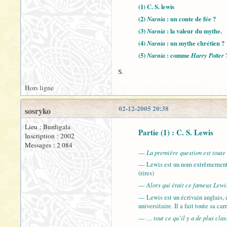
(1)
C. S. lewis
(2)
Narnia
: un conte de fée ?
(3)
Narnia
: la valeur du mythe.
(4)
Narnia
: un mythe chrétien ?
(5)
Narnia
: comme
Harry Potter
S.
Hors ligne
02-12-2005 20:38
sosryko
Lieu : Burdigala
Partie (1) : C. S. Lewis
Inscription : 2002
Messages : 2 084
La première question est toute 
—
— Lewis est un nom extrêmement ré
(rires)
Alors qui était ce fameux Lewi
—
— Lewis est un écrivain anglais, 
universitaire. Il a fait toute sa c
… tout ce qu’il y a de plus cla
—