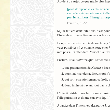
Au-delà du sujet, ce que m'a le plus frap
[point de rapport chez Tolkien en
une valeur de connaissance à elle 
peut lui attribuer “l’imagination 
Feuille 2, p. 255
Si j’ai fait ces deux citations, c’est po
l’interview d’Irène Fernandez sur la c
Bon, si je me suis permis de me faire, 
vues possibles ») et comme notre cher Vi
mes posts. En attendant, Vin’ et d’autres 
Ensuite, il faut savoir à quoi s'attendre
une présentation de
Narnia
à l'oc
pour informer des auditeurs qui n'
qui sont essentiellement catholiqu
donc intéressés avant tout par la ch
L'intérêt réside dans le discours posé
l'allégorisation et donne son avis équili
5 parties dans l'interview (La partie 3, e