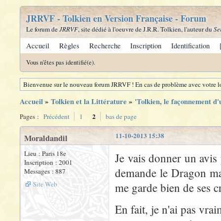
JRRVF - Tolkien en Version Française - Forum
Le forum de
JRRVF
, site dédié à l'oeuvre de J.R.R. Tolkien, l'auteur du
Se
Accueil
Règles
Recherche
Inscription
Identification
Vous n'êtes pas identifié(e).
Bienvenue sur le nouveau forum JRRVF ! En cas de problème avec votre lo
Accueil
»
Tolkien et la Littérature
»
'Tolkien, le façonnement d'
2
Pages :
Précédent
1
bas de page
11-10-2013 15:38
Moraldandil
Lieu : Paris 18e
Je vais donner un avis 
Inscription : 2001
demande le Dragon maîtr
Messages : 887
Site Web
me garde bien de ses 
En fait, je n'ai pas vra