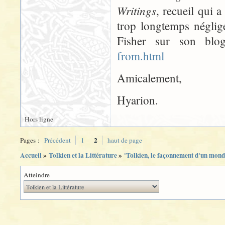
Writings
, recueil qui a
trop longtemps néglig
Fisher sur son bl
from.html
Amicalement,
Hyarion.
Hors ligne
2
Pages :
Précédent
1
haut de page
Accueil
»
Tolkien et la Littérature
»
'Tolkien, le façonnement d'un monde
Atteindre