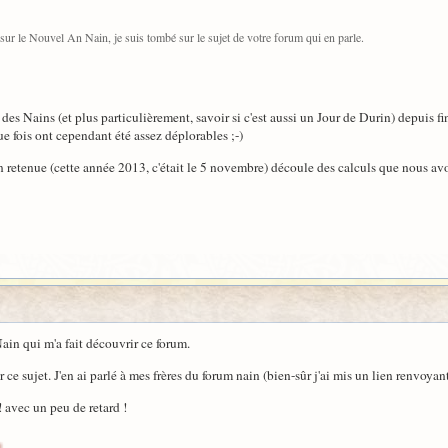
 sur le Nouvel An Nain, je suis tombé sur le sujet de votre forum qui en parle.
s Nains (et plus particulièrement, savoir si c'est aussi un Jour de Durin) depuis fi
 fois ont cependant été assez déplorables ;-)
ion retenue (cette année 2013, c'était le 5 novembre) découle des calculs que nous a
Nain qui m'a fait découvrir ce forum.
 ce sujet. J'en ai parlé à mes frères du forum nain (bien-sûr j'ai mis un lien renvoyant
! avec un peu de retard !