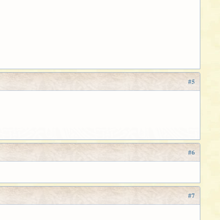
#5
#6
#7