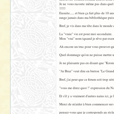
Je ne vous raconte même pas dans quel é
!!!!!!
Ensuite...... et bien ça fait plus de 10 
range jamais dans ma bibliothèque puisqu
Bref, je vis dans ma tête dans le monde de
La "vraie" vie est pour moi secondaire.
Mon "vrai" nom (quand je rêve par exemp
Ah encore un truc pour vous prouver que 
Quel dommage qu'on ne puisse mettre une
Je ne plaisante pas en disant que "Kro
"Ar Braz" veut dire en breton "Le Grand" 
Bref, j'ai peur que ce forum soit trop sér
"vous me direz quoi !" expression du Nord
Et s'il y a vraiment d'autres nains ici, j
Merci de m'aider à bien commencer sur c
pensez-vous que je corresponds au style