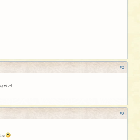
#2
aysé ;-)
#3
ndre