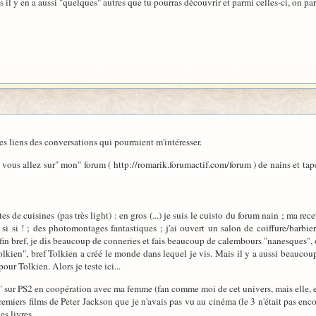
il y en a aussi "quelques" autres que tu pourras découvrir et parmi celles-ci, on parl
s liens des conversations qui pourraient m'intéresser.
 vous allez sur" mon" forum ( http://romarik.forumactif.com/forum ) de nains et t
tes de cuisines (pas très light) : en gros (...) je suis le cuisto du forum nain ; ma 
 si si ! ; des photomontages fantastiques ; j'ai ouvert un salon de coiffure/barbie
fin bref, je dis beaucoup de conneries et fais beaucoup de calembours "nanesques", o
olkien", bref Tolkien a créé le monde dans lequel je vis. Mais il y a aussi beauco
our Tolkien. Alors je teste ici...
 sur PS2 en coopération avec ma femme (fan comme moi de cet univers, mais elle, est
remiers films de Peter Jackson que je n'avais pas vu au cinéma (le 3 n'était pas enco
s livres.