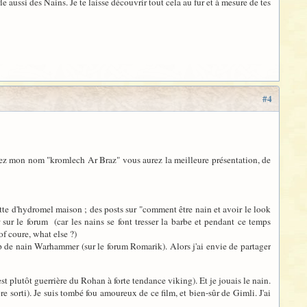
e aussi des Nains. Je te laisse découvrir tout cela au fur et à mesure de tes
#4
apez mon nom "kromlech Ar Braz" vous aurez la meilleure présentation, de
recette d'hydromel maison ; des posts sur "comment être nain et avoir le look
r sur le forum (car les nains se font tresser la barbe et pendant ce temps
f coure, what else ?)
up de nain Warhammer (sur le forum Romarik). Alors j'ai envie de partager
 plutôt guerrière du Rohan à forte tendance viking). Et je jouais le nain.
re sorti). Je suis tombé fou amoureux de ce film, et bien-sûr de Gimli. J'ai