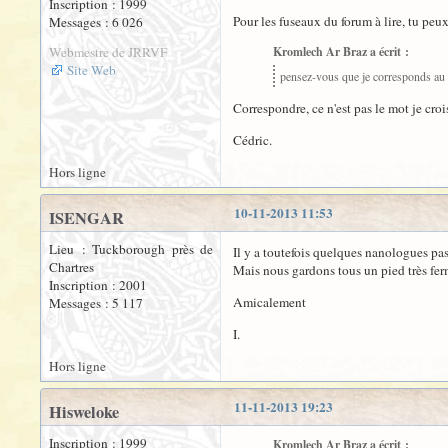
Inscription : 1999
Pour les fuseaux du forum à lire, tu peu
Messages : 6 026
Webmestre de JRRVF
Kromlech Ar Braz a écrit :
Site Web
pensez-vous que je corresponds au 
Correspondre, ce n'est pas le mot je cr
Cédric.
Hors ligne
10-11-2013 11:53
ISENGAR
Lieu : Tuckborough près de
Il y a toutefois quelques nanologues pas
Chartres
Mais nous gardons tous un pied très ferm
Inscription : 2001
Amicalement
Messages : 5 117
I.
Hors ligne
11-11-2013 19:23
Hisweloke
Inscription : 1999
Kromlech Ar Braz a écrit :