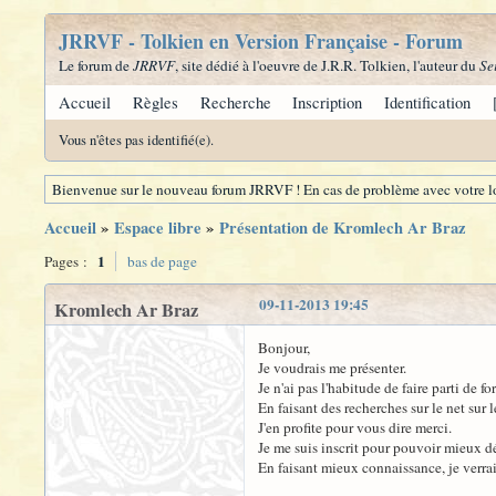
JRRVF - Tolkien en Version Française - Forum
Le forum de
JRRVF
, site dédié à l'oeuvre de J.R.R. Tolkien, l'auteur du
Se
Accueil
Règles
Recherche
Inscription
Identification
Vous n'êtes pas identifié(e).
Bienvenue sur le nouveau forum JRRVF ! En cas de problème avec votre lo
Accueil
»
Espace libre
»
Présentation de Kromlech Ar Braz
1
Pages :
bas de page
09-11-2013 19:45
Kromlech Ar Braz
Bonjour,
Je voudrais me présenter.
Je n'ai pas l'habitude de faire parti de 
En faisant des recherches sur le net sur 
J'en profite pour vous dire merci.
Je me suis inscrit pour pouvoir mieux d
En faisant mieux connaissance, je verrai 