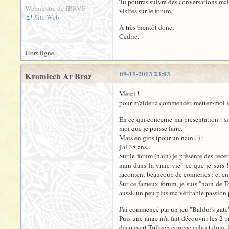
Tu pourras suivre des conversations mais 
Webmestre de JRRVF
visites sur le forum.
Site Web
A très bientôt donc,
Cédric.
Hors ligne
09-11-2013 23:03
Kromlech Ar Braz
Merci !
pour m'aider à commencer, mettez-moi le
En ce qui concerne ma présentation : si
moi que je puisse faire.
Mais en gros (pour un nain...) :
j'ai 38 ans.
Sur le forum (nain) je présente des recet
nain dans la vraie vie" ce que je suis !
racontent beaucoup de conneries : et en
Sur ce fameux forum, je suis "nain de T
aussi, un peu plus ma véritable passion p
J'ai commencé par un jeu "Baldur's gate"
Puis une amie m'a fait découvrir les 2 p
découvert Tolkien comme cela et donc le