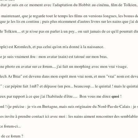
tat je suis en ce moment avec l'adaptation du Hobbit au cinéma, film de Tolkien, 
ans maintenant, que je regarde tout le temps les films en versions longues, les bonus 
e je les lis en continu ; puis plus récemment d'autres livres sur les nains que j'ai 
 Tolkien.... et je n'ose pas en parler à un psy... on sait jamais de ce qu'il pourrait dir
le) est Kromlech, et pas celui qu'on m'a donné à la naissance.
je suis vraiment fou : mon avatar (nain) est tatoué sur mon bras.
 photo en avatar sur ce forum.... j'ai fait un morphing avec mon vrai visage.
mlech Ar Braz" est devenu dans mon esprit mon vrai nom, et mon "vrai" nom est d
: car pépère fait 1m87 et dépasse (un peu... beaucoup.... le quintal ! mais le quintal m
quoi
ieux par rapport à ce que j'ai l'habitude d'être..... Bon vous me direz
!
 ! (je précise : je vis en Bretagne, mais suis originaire du Nord-Pas-de-Calais : je s
e les invite à prendre contact ici avec moi : les nains aiment rencontrer des semblables.
e forum-ci...
 de ce forum ?