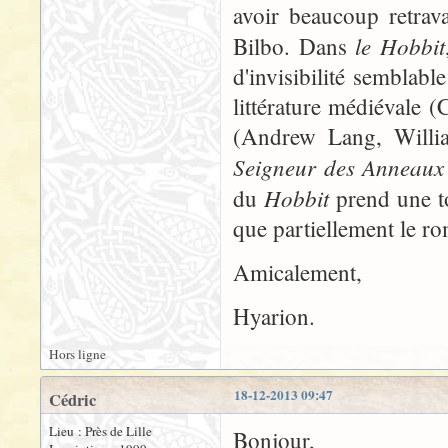
avoir beaucoup retrava
le Hobbit
Bilbo. Dans
d'invisibilité semblab
littérature médiévale (
(Andrew Lang, William
Seigneur des Anneaux
Hobbit
du
prend une to
que partiellement le r
Amicalement,
Hyarion.
Hors ligne
18-12-2013 09:47
Cédric
Lieu : Près de Lille
Bonjour,