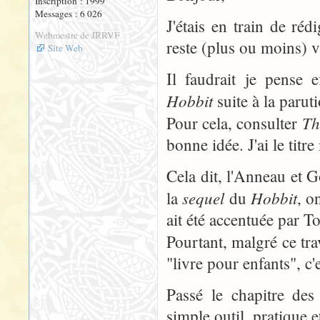
Inscription : 1999
Messages : 6 026
J'étais en train de réd
Webmestre de JRRVF
reste (plus ou moins) v
Site Web
Il faudrait je pense 
Hobbit
suite à la paru
Th
Pour cela, consulter
bonne idée. J'ai le titr
Cela dit, l'Anneau et 
sequel
Hobbit
la
du
, o
ait été accentuée par To
Pourtant, malgré ce tra
"livre pour enfants", c'
Passé le chapitre de
simple outil, pratique e