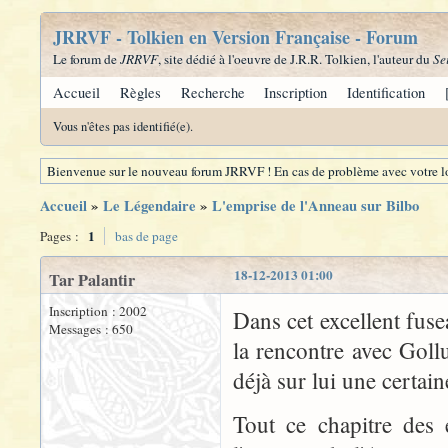
JRRVF - Tolkien en Version Française - Forum
Le forum de
JRRVF
, site dédié à l'oeuvre de J.R.R. Tolkien, l'auteur du
Se
Accueil
Règles
Recherche
Inscription
Identification
Vous n'êtes pas identifié(e).
Bienvenue sur le nouveau forum JRRVF ! En cas de problème avec votre lo
Accueil
»
Le Légendaire
»
L'emprise de l'Anneau sur Bilbo
1
Pages :
bas de page
18-12-2013 01:00
Tar Palantir
Inscription : 2002
Dans cet excellent fus
Messages : 650
la rencontre avec Goll
déjà sur lui une certai
Tout ce chapitre des