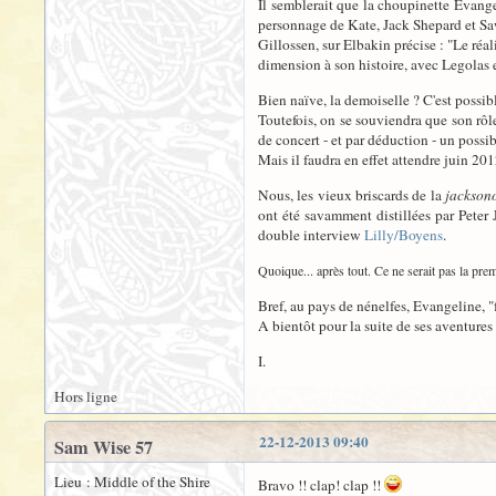
Il semblerait que la choupinette Evangel
personnage de Kate, Jack Shepard et Saw
Gillossen, sur Elbakin précise : "Le réa
dimension à son histoire, avec Legolas e
Bien naïve, la demoiselle ? C'est possibl
Toutefois, on se souviendra que son rôl
de concert - et par déduction - un possib
Mais il faudra en effet attendre juin 201
Nous, les vieux briscards de la
jackson
ont été savamment distillées par Peter
double interview
Lilly/Boyens
.
Quoique... après tout. Ce ne serait pas la pr
Bref, au pays de nénelfes, Evangeline, 
A bientôt pour la suite de ses aventures
I.
Hors ligne
22-12-2013 09:40
Sam Wise 57
Lieu : Middle of the Shire
Bravo !! clap! clap !!