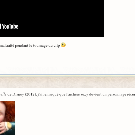
 maltraité pendant le tournage du clip
elle
de Disney (2012), j'ai remarqué que l'archère sexy devient un personnage récurr