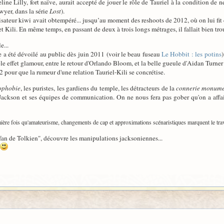
ine Lilly, fort naïve, aurait accepté de jouer le rôle de Tauriel à la condition de 
yer, dans la série
Lost
).
lisateur kiwi avait obtempéré... jusqu’au moment des reshoots de 2012, où on lui fit 
t Kili. En même temps, en passant de deux à trois longs métrages, il fallait bien tr
e...
e a été dévoilé au public dès juin 2011 (voir le beau fuseau
Le Hobbit : les potins
)
le effet glamour, entre le retour d'Orlando Bloom, et la belle gueule d'Aidan Turner 
2 pour que la rumeur d'une relation Tauriel-Kili se concrétise.
ophobie
, les puristes, les gardiens du temple, les détracteurs de la
connerie monume
 Jackson et ses équipes de communication. On ne nous fera pas gober qu'on a affa
emière fois qu'amateurisme, changements de cap et approximations scénaristiques marquent le tra
"fan de Tolkien", découvre les manipulations jacksoniennes...