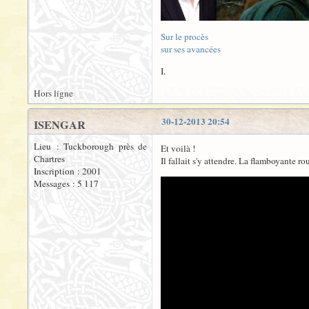
Sur le procès
sur ses avancées
I.
Hors ligne
30-12-2013 20:54
ISENGAR
Lieu : Tuckborough près de
Et voilà !
Chartres
Il fallait s'y attendre. La flamboyante ro
Inscription : 2001
Messages : 5 117