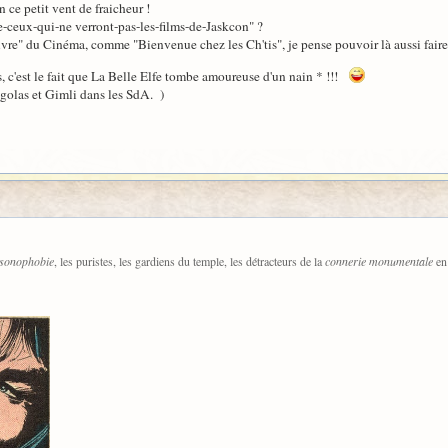
n ce petit vent de fraicheur !
e-ceux-qui-ne verront-pas-les-films-de-Jaskcon" ?
œuvre" du Cinéma, comme "Bienvenue chez les Ch'tis", je pense pouvoir là aussi faire 
, c'est le fait que La Belle Elfe tombe amoureuse d'un nain * !!!
egolas et Gimli dans les SdA. )
ksonophobie
, les puristes, les gardiens du temple, les détracteurs de la
connerie monumentale
en 