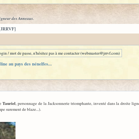
igneur des Anneaux
.
[JRRVF]
gin / mot de passe, n'hésitez pas à me contacter (webmaster@jrrvf.com)
ine au pays des nénelfes...
Tauriel
le
, personnage de la Jacksonnerie triomphante, inventé dans la droite ligné
mpe surement de blaze...).