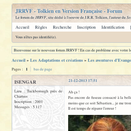
JRRVF - Tolkien en Version Française - Forum
Le forum de
JRRVF
, site dédié à l'oeuvre de J.R.R. Tolkien, l'auteur du
Se
Accueil
Règles
Recherche
Inscription
Identification
Vous n'êtes pas identifié(e).
Bienvenue sur le nouveau forum JRRVF ! En cas de problème avec votre lo
Accueil
»
Les Adaptations et créations
»
Les aventures d'Evangel
1
Pages :
bas de page
21-12-2013 17:51
ISENGAR
Lieu : Tuckborough près de
Ah ça !
Chartres
Pas encore de fuseau consacré à la bel
Inscription : 2001
moins que ce soit Sébastien... je me tro
Messages : 5 117
Il est temps de réparer l'erreur !