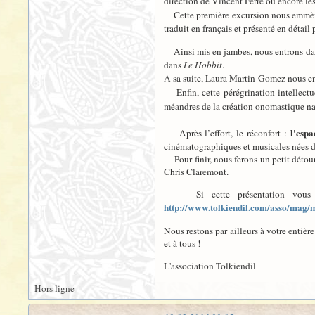
direction de Vincent Ferré ou encore le
Cette première excursion nous emm
traduit en français et présenté en détail
Ainsi mis en jambes, nous entrons dans 
dans
Le Hobbit
.
A sa suite, Laura Martin-Gomez nous entra
Enfin, cette pérégrination intellectue
méandres de la création onomastique nai
l'espa
Après l’effort, le réconfort :
cinématographiques et musicales nées 
Pour finir, nous ferons un petit détour
Chris Claremont.
Si cette présentation vous a
http://www.tolkiendil.com/asso/mag
Nous restons par ailleurs à votre entièr
et à tous !
L'association Tolkiendil
Hors ligne