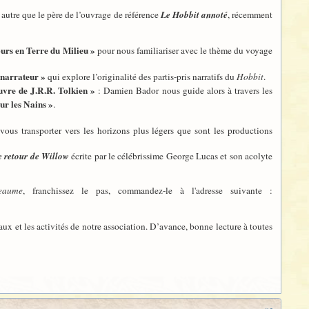
t autre que le père de l’ouvrage de référence
Le Hobbit annoté
, récemment
tours en Terre du Milieu »
pour nous familiariser avec le thème du voyage
 narrateur »
qui explore l’originalité des partis-pris narratifs du
Hobbit
.
uvre de J.R.R. Tolkien »
: Damien Bador nous guide alors à travers les
ur les Nains »
.
us transporter vers les horizons plus légers que sont les productions
e retour de Willow
écrite par le célébrissime George Lucas et son acolyte
eaume
, franchissez le pas, commandez-le à l'adresse suivante :
vaux et les activités de notre association. D’avance, bonne lecture à toutes