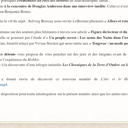
s poétiques
Promenades au Pays des Hobbits
de Jean-Rodolphe Turlin.
à la rencontre de Douglas Anderson
dans une interview inédite
ène
. Celui-ci n’es
 par Benjamin Bories.
« Allers et re
le vif du sujet : Solveig Boissay nous invite à effectuer plusieurs
« Figure du lecteur et du
ine sur des sentiers plus littéraires à travers son article
« Un peuple secret : Les noms des Nains dans l’œ
lle se poursuit par l’étude d’
« Tengwar : un mode po
ne, bientôt relayé par Vivien Stocker qui nous initie aux
ce détente
vous propose de vous pencher sur des jeux et des énigmes avant de vo
de l’expérience du
Hobbit
.
 à la découverte d’une trilogie intitulée
Les Chroniques de la Terre d’Ombre ou l
 donné envie de découvrir ce nouveau numéro de
L'Arc et le H
/mag4
.
e disposition pour toute interrogation sur le présent numéro ainsi que les autres tra