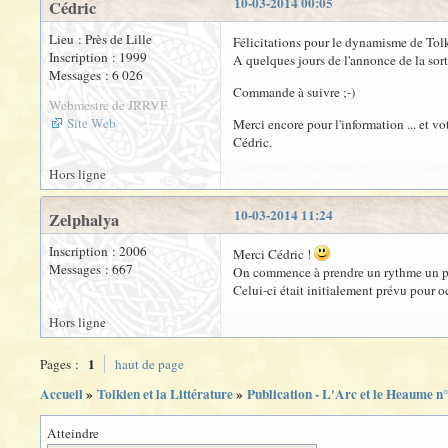
10-03-2014 00:05
Cédric
Lieu : Près de Lille
Félicitations pour le dynamisme de Tolki
Inscription : 1999
A quelques jours de l'annonce de la so
Messages : 6 026
Commande à suivre ;-)
Webmestre de JRRVF
Site Web
Merci encore pour l'information ... et vot
Cédric.
Hors ligne
10-03-2014 11:24
Zelphalya
Inscription : 2006
Merci Cédric !
Messages : 667
On commence à prendre un rythme un pe
Celui-ci était initialement prévu pour o
Hors ligne
1
Pages :
haut de page
Accueil
»
Tolkien et la Littérature
»
Publication - L'Arc et le Heaume n
Atteindre