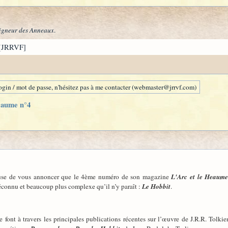
igneur des Anneaux
.
[JRRVF]
gin / mot de passe, n'hésitez pas à me contacter (webmaster@jrrvf.com)
Heaume n°4
use de vous annoncer que le 4ème numéro de son magazine
L'Arc et le Heaum
éconnu et beaucoup plus complexe qu’il n’y paraît :
Le Hobbit
.
font à travers les principales publications récentes sur l’œuvre de J.R.R. Tolki