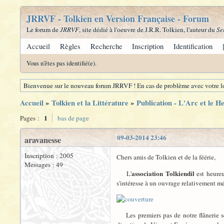
JRRVF - Tolkien en Version Française - Forum
Le forum de
JRRVF
, site dédié à l'oeuvre de J.R.R. Tolkien, l'auteur du
Se
Accueil
Règles
Recherche
Inscription
Identification
Vous n'êtes pas identifié(e).
Bienvenue sur le nouveau forum JRRVF ! En cas de problème avec votre lo
Accueil
»
Tolkien et la Littérature
»
Publication - L'Arc et le 
1
Pages :
bas de page
09-03-2014 23:46
aravanesse
Inscription : 2005
Chers amis de Tolkien et de la féérie,
Messages : 49
association Tolkiendil
L'
est heure
s'intéresse à un ouvrage relativement m
Les premiers pas de notre flânerie se 