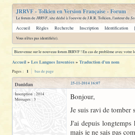
JRRVF - Tolkien en Version Française - Forum
Le forum de
JRRVF
, site dédié à l'oeuvre de J.R.R. Tolkien, l'auteur du
Se
Accueil
Règles
Recherche
Inscription
Identification
Vous n'êtes pas identifié(e).
Bienvenue sur le nouveau forum JRRVF ! En cas de problème avec votre lo
Accueil
»
Les Langues Inventées
»
Traduction d'un nom
1
Pages :
bas de page
25-11-2014 16:07
Danidan
Inscription : 2014
Bonjour,
Messages : 3
Je suis ravi de tomber su
J'ai depuis longtemps 
mais je ne sais pas co