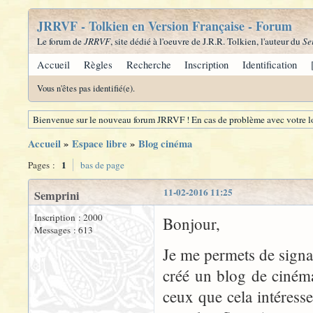
JRRVF - Tolkien en Version Française - Forum
Le forum de
JRRVF
, site dédié à l'oeuvre de J.R.R. Tolkien, l'auteur du
Se
Accueil
Règles
Recherche
Inscription
Identification
Vous n'êtes pas identifié(e).
Bienvenue sur le nouveau forum JRRVF ! En cas de problème avec votre lo
Accueil
»
Espace libre
»
Blog cinéma
1
Pages :
bas de page
11-02-2016 11:25
Semprini
Inscription : 2000
Bonjour,
Messages : 613
Je me permets de signal
créé un blog de ciném
ceux que cela intéresse,