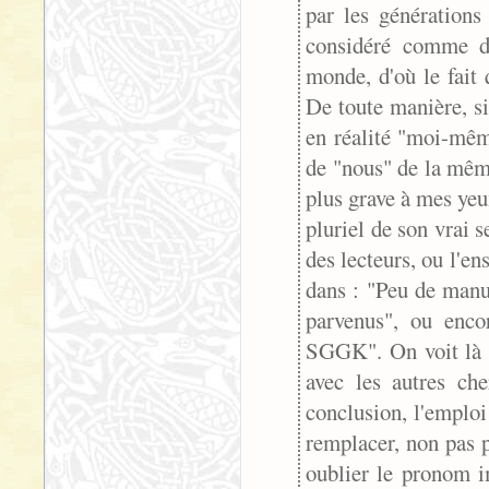
par les générations
considéré comme dé
monde, d'où le fait 
De toute manière, si
en réalité "moi-mêm
de "nous" de la même
plus grave à mes yeu
pluriel de son vrai s
des lecteurs, ou l'
dans : "Peu de manus
parvenus", ou enco
SGGK". On voit là q
avec les autres c
conclusion, l'emploi 
remplacer, non pas 
oublier le pronom im