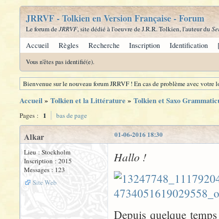
JRRVF - Tolkien en Version Française - Forum
Le forum de
JRRVF
, site dédié à l'oeuvre de J.R.R. Tolkien, l'auteur du
Se
Accueil
Règles
Recherche
Inscription
Identification
Vous n'êtes pas identifié(e).
Bienvenue sur le nouveau forum JRRVF ! En cas de problème avec votre lo
Accueil
»
Tolkien et la Littérature
»
Tolkien et Saxo Grammatic
1
Pages :
bas de page
01-06-2016 18:30
Alkar
Lieu : Stockholm
Hallo !
Inscription : 2015
Messages : 123
Site Web
Depuis quelque temps dé