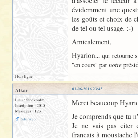
d'associer le lecteur 
évidemment une questio
les goûts et choix de c
de tel ou tel usage. :-)
Amicalement,
Hyarion
... qui retourne 
"en cours" par
notre
présid
Hors ligne
01-06-2016 23:45
Alkar
Lieu : Stockholm
Merci beaucoup Hyario
Inscription : 2015
Messages : 123
Je comprends que tu n'ai
Site Web
Je ne vais pas citer 
français à moustache l'