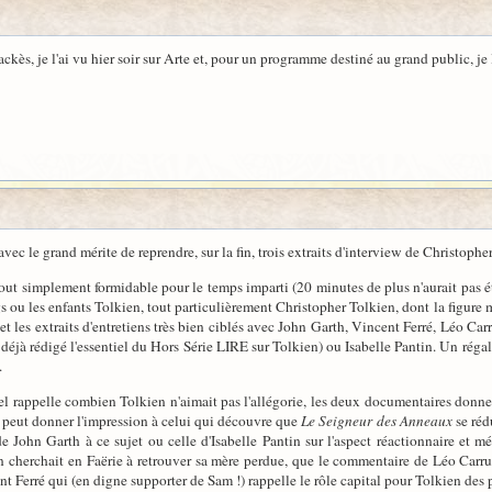
kès, je l'ai vu hier soir sur Arte et, pour un programme destiné au grand public, je 
avec le grand mérite de reprendre, sur la fin, trois extraits d'interview de Christophe
tout simplement formidable pour le temps imparti (20 minutes de plus n'aurait pas é
 ou les enfants Tolkien, tout particulièrement Christopher Tolkien, dont la figure ma
 et les extraits d'entretiens très bien ciblés avec John Garth, Vincent Ferré, Léo Ca
 déjà rédigé l'essentiel du Hors Série LIRE sur Tolkien) ou Isabelle Pantin. Un régal
.
l rappelle combien Tolkien n'aimait pas l'allégorie, les deux documentaires donnent
e, peut donner l'impression à celui qui découvre que
Le Seigneur des Anneaux
se réd
e John Garth à ce sujet ou celle d'Isabelle Pantin sur l'aspect réactionnaire et m
 cherchait en Faërie à retrouver sa mère perdue, que le commentaire de Léo Carruthe
t Ferré qui (en digne supporter de Sam !) rappelle le rôle capital pour Tolkien des 