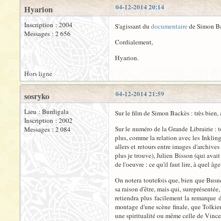
04-12-2014 20:14
Hyarion
Inscription : 2004
S'agissant du
documentaire
de Simon Bac
Messages : 2 656
Cordialement,
Hyarion.
Hors ligne
04-12-2014 21:59
sosryko
Lieu : Burdigala
Sur le film de Simon Backès : très bien, 
Inscription : 2002
Sur le numéro de la Grande Librairie : 
Messages : 2 084
plus, comme la relation avec les Inklings
allers et retours entre images d'archives
plus je trouve), Julien Bisson (qui avait
de l'oeuvre : ce qu'il faut lire, à quel âge
On notera toutefois que, bien que Busne
sa raison d'être, mais qui, sureprésenté
retiendra plus facilement la remarque d
montage d'une scène finale, que Tolkien
une spiritualité ou même celle de Vincen