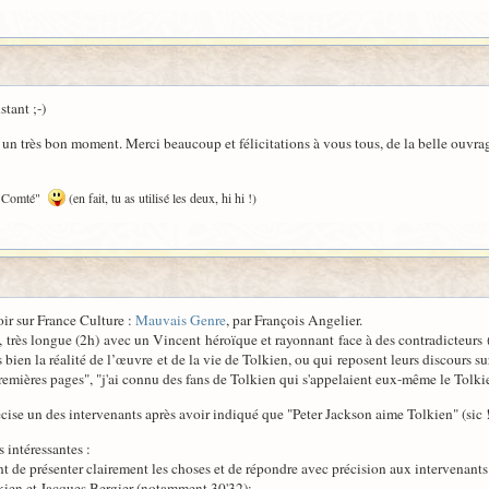
stant ;-)
sé un très bon moment. Merci beaucoup et félicitations à vous tous, de la belle ouvra
"LE Comté"
(en fait, tu as utilisé les deux, hi hi !)
ir sur France Culture :
Mauvais Genre
, par François Angelier.
 très longue (2h) avec un Vincent héroïque et rayonnant face à des contradicteurs (
 bien la réalité de l’œuvre et de la vie de Tolkien, ou qui reposent leurs discours 
mières pages", "j'ai connu des fans de Tolkien qui s'appelaient eux-même le Tolkien J
écise un des intervenants après avoir indiqué que "Peter Jackson aime Tolkien" (sic !!
intéressantes :
nt de présenter clairement les choses et de répondre avec précision aux intervenants 
lkien et Jacques Bergier (notamment 30'32);