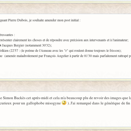
quant Pierre Dubois, je souhaite amender mon post initial :
ressantes :
présenter clairement les choses et de répondre avec précision aux intervenants et à l'animateur;
t
Jacques Bergier (notamment 30'32);
lkien (22'57 : (le poème de l'Anneau avec les "r" qui roulent donne toujours le frisson);
ue (amenée maladroitement par François Angelier à partir de 81'30 mais parfaitement rattrapé p
m de Simon Backès cet après-midi et cela m'a beaucoup plu de revoir des images que l
 (curieux pour un gallophobe misogyne
). J'ai remarqué dans le générique de fin