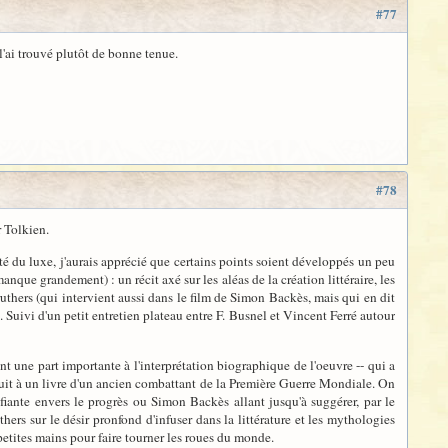
#77
l'ai trouvé plutôt de bonne tenue.
#78
r Tolkien.
té du luxe, j'aurais apprécié que certains points soient développés un peu
nque grandement) : un récit axé sur les aléas de la création littéraire, les
rruthers (qui intervient aussi dans le film de Simon Backès, mais qui en dit
. Suivi d'un petit entretien plateau entre F. Busnel et Vincent Ferré autour
 une part importante à l'interprétation biographique de l'oeuvre -- qui a
uit à un livre d'un ancien combattant de la Première Guerre Mondiale. On
éfiante envers le progrès ou Simon Backès allant jusqu'à suggérer, par le
rs sur le désir pronfond d'infuser dans la littérature et les mythologies
petites mains pour faire tourner les roues du monde.