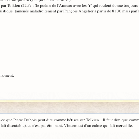
par Tolkien (22'57 : (le poème de l'Anneau avec les "r" qui roulent donne toujours l
uistique (amenée maladroitement par François Angelier à partir de 81'30 mais parfa
e moment.
t-ce que Pierre Dubois peut dire comme bétises sur Tolkien... Il faut dire que com
ait discutable), ce n'est pas étonnant. Vincent est d'un calme qui fait merveille.