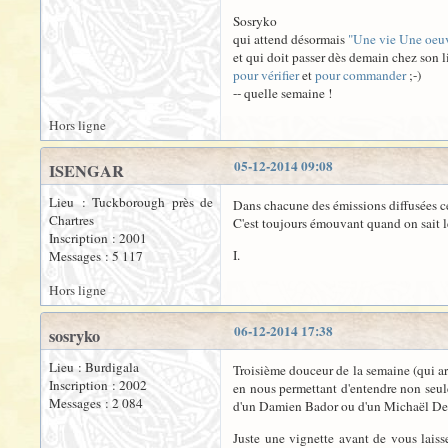
Sosryko
qui attend désormais
"Une vie Une oeuv
et qui doit passer dès demain chez son l
pour vérifier
et
pour commander
;-)
-- quelle semaine !
Hors ligne
05-12-2014 09:08
ISENGAR
Lieu : Tuckborough près de
Dans chacune des émissions diffusées ces
Chartres
C'est toujours émouvant quand on sait le
Inscription : 2001
I.
Messages : 5 117
Hors ligne
06-12-2014 17:38
sosryko
Lieu : Burdigala
Troisième douceur de la semaine (qui ar
Inscription : 2002
en nous permettant d'entendre non seul
Messages : 2 084
d'un Damien Bador ou d'un Michaël 
Juste une vignette avant de vous laisse