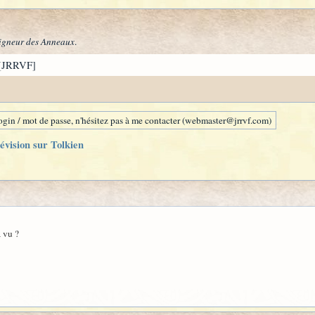
igneur des Anneaux
.
[JRRVF]
gin / mot de passe, n'hésitez pas à me contacter (webmaster@jrrvf.com)
évision sur Tolkien
 vu ?