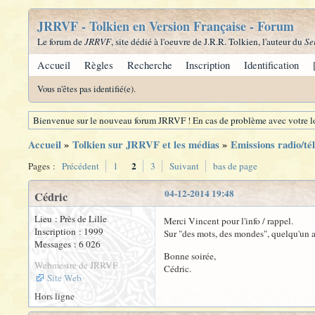
JRRVF - Tolkien en Version Française - Forum
Le forum de
JRRVF
, site dédié à l'oeuvre de J.R.R. Tolkien, l'auteur du
Se
Accueil
Règles
Recherche
Inscription
Identification
Vous n'êtes pas identifié(e).
Bienvenue sur le nouveau forum JRRVF ! En cas de problème avec votre lo
Accueil
»
Tolkien sur JRRVF et les médias
»
Emissions radio/tél
2
Pages :
Précédent
1
3
Suivant
bas de page
04-12-2014 19:48
Cédric
Lieu : Près de Lille
Merci Vincent pour l'info / rappel.
Inscription : 1999
Sur "des mots, des mondes", quelqu'un a
Messages : 6 026
Bonne soirée,
Webmestre de JRRVF
Cédric.
Site Web
Hors ligne