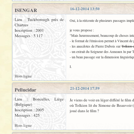
16-12-2014 13:50
ISENGAR
Lieu : Tuckborough près de
Oui, à la réécoute de plusieurs passages impli
Chartres
Inscription : 2001
je vous propose :
Messages : 5 117
"Mais heureusement, beaucoup de choses inté
- le format de l'émission permet à Vincent de 
- les anecdotes de Pierre Dubois sur
Tolkien e
- un extrait du Seigneur des Anneaux lu par To
- un beau passage sur la dimension linguistiq
I.
Hors ligne
21-12-2014 17:59
Pellucidar
Lieu : Boncelles, Liège
Je viens de voir en léger différé le fil
(Belgique)
où Tolkien lit du Simone de Beauvoir
Inscription : 2005
joué dans le film ?
Messages : 425
Hors ligne