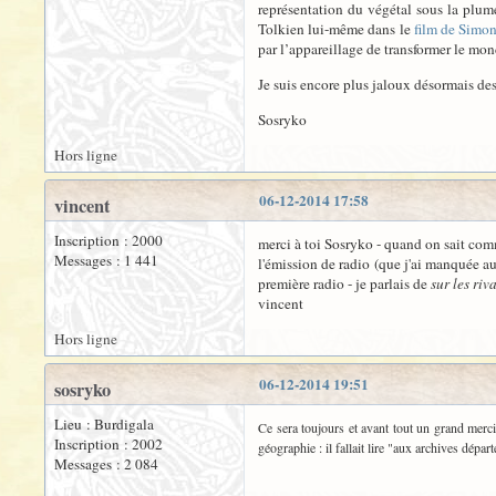
représentation du végétal sous la plume
Tolkien lui-même dans le
film de Simo
par l’appareillage de transformer le mond
Je suis encore plus jaloux désormais des
Sosryko
Hors ligne
06-12-2014 17:58
vincent
Inscription : 2000
merci à toi Sosryko - quand on sait comm
Messages : 1 441
l'émission de radio (que j'ai manquée au
première radio - je parlais de
sur les riv
vincent
Hors ligne
06-12-2014 19:51
sosryko
Lieu : Burdigala
Ce sera toujours et avant tout un grand merc
Inscription : 2002
géographie : il fallait lire "aux archives dépa
Messages : 2 084