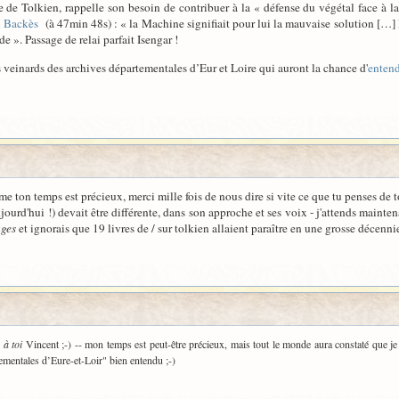
 de Tolkien, rappelle son besoin de contribuer à la « défense du végétal face à l
n Backès
(à 47min 48s) : « la Machine signifiait pour lui la mauvaise solution […] 
e ». Passage de relai parfait Isengar !
 veinards des archives départementales d’Eur et Loire qui auront la chance d'
entend
e ton temps est précieux, merci mille fois de nous dire si vite ce que tu penses de t
jourd'hui !) devait être différente, dans son approche et ses voix - j'attends maint
ages
et ignorais que 19 livres de / sur tolkien allaient paraître en une grosse décennie
i
à toi
Vincent ;-) -- mon temps est peut-être précieux, mais tout le monde aura constaté que je 
rtementales d’Eure-et-Loir" bien entendu ;-)