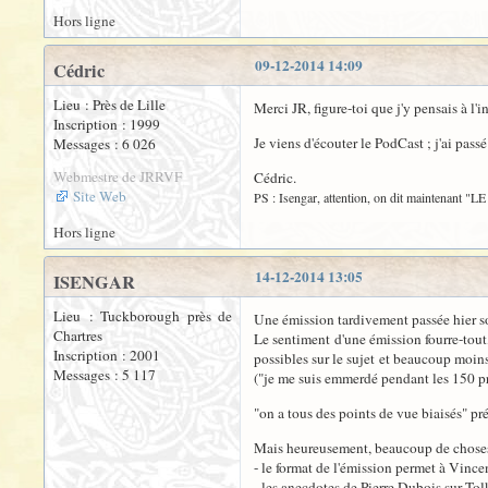
Hors ligne
09-12-2014 14:09
Cédric
Lieu : Près de Lille
Merci JR, figure-toi que j'y pensais à l'in
Inscription : 1999
Je viens d'écouter le PodCast ; j'ai pas
Messages : 6 026
Webmestre de JRRVF
Cédric.
Site Web
PS : Isengar, attention, on dit maintenant 
Hors ligne
14-12-2014 13:05
ISENGAR
Lieu : Tuckborough près de
Une émission tardivement passée hier so
Chartres
Le sentiment d'une émission fourre-tout,
Inscription : 2001
possibles sur le sujet et beaucoup moins
Messages : 5 117
("je me suis emmerdé pendant les 150 pre
"on a tous des points de vue biaisés" pr
Mais heureusement, beaucoup de choses 
- le format de l'émission permet à Vince
- les anecdotes de Pierre Dubois sur To