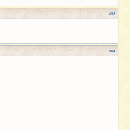
#83
#84