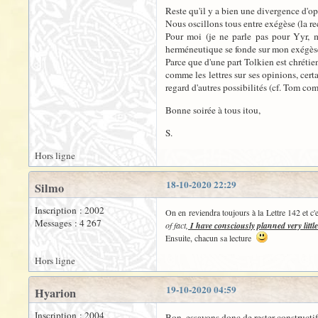
Reste qu'il y a bien une divergence d'op
Nous oscillons tous entre exégèse (la re
Pour moi (je ne parle pas pour Yyr, m
herméneutique se fonde sur mon exégès
Parce que d'une part Tolkien est chrétien
comme les lettres sur ses opinions, cer
regard d'autres possibilités (cf. Tom c
Bonne soirée à tous itou,
S.
Hors ligne
18-10-2020 22:29
Silmo
Inscription : 2002
On en reviendra toujours à la Lettre 142 et c'e
Messages : 4 267
of fact,
I have consciously planned very little
Ensuite, chacun sa lecture
Hors ligne
19-10-2020 04:59
Hyarion
Inscription : 2004
Bon, essayons donc de rester constructif