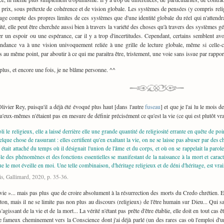
ut prix, sous prétexte de cohérence et de vision globale. Les systèmes de pensées (y compris relig
ntage compte des propres limites de ces systèmes que d'une identité globale du réel qui n'attend
té, elle peut être cherchée aussi bien à travers la variété des choses qu'à travers des systèmes gé
un espoir ou une espérance, car il y a trop d'incertitudes. Cependant, certains semblent av
tendance va à une vision univoquement reliée à une grille de lecture globale, même si celle-ci
 au même point, par aboutir à ce qui me paraitra être, tristement, une voie sans issue par rapp
lus, et encore une fois, je ne blâme personne. ^^
livier Rey, puisqu'il a déjà été évoqué plus haut [dans l'autre
fuseau
] et que je l'ai lu le mois 
eux-mêmes n'étaient pas en mesure de définir précisément ce qu'est la vie (ce qui est plutôt vrai
boli le religieux, elle a laissé derrière elle une grande quantité de religiosité errante en quête de 
uelque chose de rassurant : elles certifient qu'en exaltant la vie, on ne se laisse pas abuser par d
 était attaché du temps où il désignait l'union de l'âme et du corps, et où on se rappelait la parol
e des phénomènes et des fonctions essentielles se manifestant de la naissance à la mort et caracté
e le mot éveille en moi. Une telle combinaison, d'héritage religieux et de déni d'héritage, est vrai
is, Gallimard, 2020, p. 35-36.
« vie »... mais pas plus que de croire absolument à la résurrection des morts du Credo chrétien. 
on, mais il ne se limite pas non plus au discours (religieux) de l'être humain sur Dieu... Qui s
agissant de la vie et de la mort... La vérité n'étant pas prête d'être établie, elle doit en tout cas 
 ce fameux cheminement vers la Conscience dont j'ai déjà parlé (un des rares cas où l'emploi d'