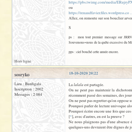
https://pbs.twimg.com/media/ERujr
ou
https://renaudfavier.files.wordpress.co 
Allez, on remonte sur son bouclier arv
S
ps : mon tout premier message sur JRRVF f
Souvenons=nous de la quête excessive du Mithr
pps : ciel bouché cette année encore.
Hors ligne
18-10-2020 20:22
sosryko
Lieu : Burdigala
La
lalala
est partagée.
Inscription : 2002
On ne peut pas maintenir la dichotomie 
Messages : 2 084
récemment passé des semaines, des jours
On ne peut pas regretter qu'on oppose un
Pourquoi parler de lecture univoque alo
Pourquoi écrire encore une fois que ces 
[
*
], avec d'autres, en est la preuve ?
Ne nous plaignons pas d'une absence de 
quelques-uns devraient être dignes de jo