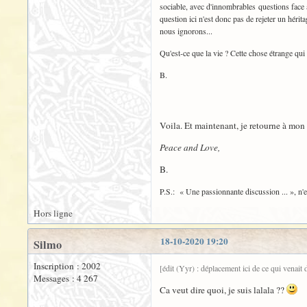
sociable, avec d'innombrables questions face a
question ici n'est donc pas de rejeter un hérita
nous ignorons...
Qu'est-ce que la vie ? Cette chose étrange qu
B.
Voila. Et maintenant, je retourne à mon tr
Peace and Love,
B.
P.S.: « Une passionnante discussion ... », n'ex
Hors ligne
18-10-2020 19:20
Silmo
Inscription : 2002
[édit (Yyr) : déplacement ici de ce qui venait
Messages : 4 267
Ca veut dire quoi, je suis lalala ??