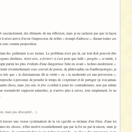
t et succinctement, des éléments de ma réflexion, mais je ne cacherai pas que la façon
l m'est arrivé d'avoir l'impression de m'être « trompé d'adresse », durant toutes ces
a un sens comme proposition.
tant des guillemets à ces termes. Le problème n'est pas là, car tout doit pouvoir être
dogmes chrétiens, m'est avis,
a fortiori
si c'est pour que ledit « progrès » se mette, à
exemple parmi les plus évidents d'une dangereuse fuite en avant « techno-moderniste ».
nté (éventuellement sous couvert de poésie, de philosophie ou d'anthropologie), je
 tels que « le christianisme dit la vérité » ou « la modernité est une perversion »,
e reproche à personne de prendre le temps de s'exprimer et de partager (je n'ai jamais
autre chose, mais j'en suis
in fine
si réduit à jouer les contradicteurs, non pas même
e normativité supposée naturelle), je n'arrive plus à suivre, tout simplement. Je ne
.
e, mais pas désespéré... :)
 travers une vision systématisée de la vie (qu'elle se réclame d'un Dieu, d'une loi
nsi les choses, n'être motivé essentiellement que par la foi ou par la raison, mais je
ctions, de complexité dans la vie et dans le monde... et s'il y a des universaux, je ne