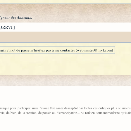
igneur des Anneaux
.
[JRRVF]
gin / mot de passe, n'hésitez pas à me contacter (webmaster@jrrvf.com)
manque pour participer, mais j'avoue être assez désespéré par toutes ces critiques plus ou moin
a vie, du bien, de la création, de poésie ou d'émancipation... Si Tolkien, tout antimoderne qu'il 