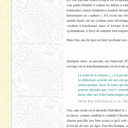
vois guère d'intérêt à vouloir les définir à to
totalisantes (sinon totalitaires) rendent dava
harmonieux ou « naturel ». S'il existe une véri
monde basée sur un système pour développer 
vocation à fonctionner ainsi, et lorsque la 
systématisme, à force de ramener tout toujours
Mais bon, pas de quoi en faire un drame non p
Quelques mots, en passant, sur l'opuscule d'O
ouvrage sur le transhumanisme) en écrivant qu'
La sortie de la religion [...] n'a pas a
les définitions actuelles du mot ont q
retient quelque chose de l'aura qui lui
pourrai répondre que c'est l'« ensembl
laisser aller aux belles harmoniques qu
Olivier Rey,
L'Idolâtrie de la vie
, Par
Oui, sans doute est-il absurde d'idolâtrer la 
la raison, comme semblait le craindre Chestert
chacun peut dès lors bien croire ce qu'il veut s'
le travail de tous les âges d'un être humain,