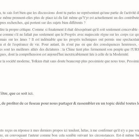
 tu sais fort bien que les discussions dont tu parles ne représentent qu'une partie de l'activité 
e même prennent-elles plus de place ici du fait même qu'Yyr est actuellement un des contributeur
opres recherches, qui portent sur des sujets bien différents ?
à lire ta propre critique. Comme si finalement il était désespérant qu'il soit seulement concevab
comme s'il ne fallait pas seulement que le Progrès avec majuscule règne sur les corps (ce qui 
mais sur les âmes ? Il est indéniable que les progrès techniques ont permis une spectaculair
u et de l'espérance de vie. Pour autant, ils n'ont pas eu que des conséquences heureuses
es sont les meilleurs alliés des dictatures : la Chine tient plus fermement son peuple que l'U
ues, dont la compréhension est aujourd'hui inextricablement liée à celle de la Modernité.
e la société moderne, Tolkien était sans doute beaucoup plus pessimiste que nous tous. Pessimist
'être, que ce soit ici.
, de profiter de ce fuseau pour nous partager & rassembler en un topic dédié toutes le
ts reçus en réponse à mes derniers propos ici tendent, hélas, à me confirmer qu'il n'y a pas v
e, en convoquant l'auteur comme bon cela semble suivant les circonstances. Est-il même bien