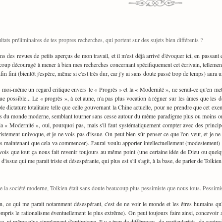
ltats préliminaires de tes propres recherches, qui portent sur des sujets bien différents ?
ns des revues de petits aperçus de mon travail, et il m'est déjà arrivé d'évoquer ici, en passan
coup découragé à mener à bien mes recherches concernant spécifiquement cet écrivain, tellement i
enfin fini (bientôt j'espère, même si c'est très dur, car j'y ai sans doute passé trop de temps) aur
j'ai moi-même un regard critique envers le « Progrès » et la « Modernité », ne serait-ce qu'en met
que possible... Le « progrès », à cet aune, n'a pas plus vocation à régner sur les âmes que les 
ble dictature totalitaire telle que celle gouvernant la Chine actuelle, pour ne prendre que cet 
es du monde moderne, semblant tourner sans cesse autour du même paradigme plus ou moins orie
la « Modernité », oui, pourquoi pas, mais s'il faut systématiquement compter avec des principes
ristement univoque, et je ne vois pas d'issue. On peut bien sûr penser ce que l'on veut, et je n
 pas maintenant que cela va commencer). J'aurai voulu apporter intellectuellement (modestement) 
 vois que tout ça nous fait revenir toujours au même point (une certaine idée de Dieu ou quelqu
issue qui me parait triste et désespérante, qui plus est s'il s'agit, à la base, de parler de Tolkien
e la société moderne, Tolkien était sans doute beaucoup plus pessimiste que nous tous. Pessimist
n, ce qui me parait notamment désespérant, c'est de ne voir le monde et les êtres humains qu'à
mpris le rationalisme éventuellement le plus extrême). On peut toujours faire ainsi, concevoir ai
e, ni même plus simplement d'optimisme. Il y a trop de différences, de particularités, de contradi