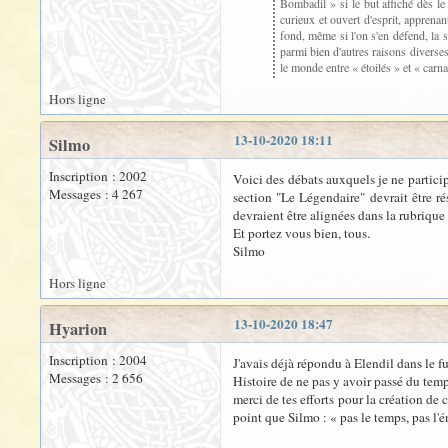
Bombadil » si le but affiché dès le d
curieux et ouvert d'esprit, apprenan
fond, même si l'on s'en défend, la 
parmi bien d'autres raisons diverse
le monde entre « étoilés » et « carna
Hors ligne
13-10-2020 18:11
Silmo
Inscription : 2002
Voici des débats auxquels je ne partici
Messages : 4 267
section "Le Légendaire" devrait être ré
devraient être alignées dans la rubriqu
Et portez vous bien, tous.
Silmo
Hors ligne
13-10-2020 18:47
Hyarion
Inscription : 2004
J'avais déjà répondu à Elendil dans le fu
Messages : 2 656
Histoire de ne pas y avoir passé du temps
merci de tes efforts pour la création de 
point que Silmo : « pas le temps, pas l'éne