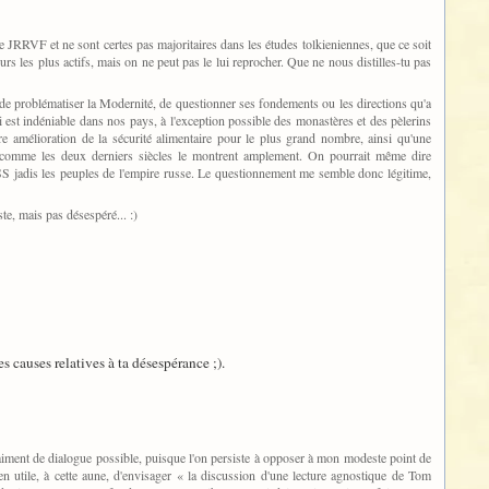
de JRRVF et ne sont certes pas majoritaires dans les études tolkieniennes, que ce soit
s les plus actifs, mais on ne peut pas le lui reprocher. Que ne nous distilles-tu pas
le de problématiser la Modernité, de questionner ses fondements ou les directions qu'a
est indéniable dans nos pays, à l'exception possible des monastères et des pèlerins
e amélioration de la sécurité alimentaire pour le plus grand nombre, ainsi qu'une
, comme les deux derniers siècles le montrent amplement. On pourrait même dire
RSS jadis les peuples de l'empire russe. Le questionnement me semble donc légitime,
e, mais pas désespéré... :)
s causes relatives à ta désespérance ;).
raiment de dialogue possible, puisque l'on persiste à opposer à mon modeste point de
 utile, à cette aune, d'envisager « la discussion d'une lecture agnostique de Tom