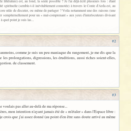
littérature) est, au fond, la seule possible ? Je l'ai déjà écrit plusieurs fois : étant
té spirituelle (semble-t-il inévitablement connotée) à travers le Conte d'Arda est, au
 encore utile de discuter, ou même de partager ? Voila notamment une des raisons (une
asser sempiternellement pour un « mal-comprenant » aux yeux d'interlocuteurs divisant
 quel point je suis las...
#2
. Néanmoins, comme je suis un peu maniaque du rangement, je me dis que la
les prolongations, digressions, les éruditions, aussi riches soient-elles,
gestion. de classement.
#3
ne voulais pas aller au-delà de ma réponse...
tères, mon intention n'ayant jamais été de « m'étaler » dans l'Espace libre :
 je crois que j'ai assez donné (au point d'en être sans doute arrivé au même