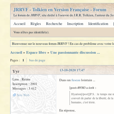
JRRVF - Tolkien en Version Française - Forum
Le forum de
JRRVF
, site dédié à l'oeuvre de J.R.R. Tolkien, l'auteur du
Se
Accueil
Règles
Recherche
Inscription
Identification
Vous n'êtes pas identifié(e).
Bienvenue sur le nouveau forum JRRVF ! En cas de problème avec votre lo
Accueil
»
Espace libre
»
Une passionnante discussion ...
1
Pages :
bas de page
13-10-2020 17:47
Yyr
Lieu : Reims
Dans un
fuseau
lointain ...
Inscription : 2001
[post=89383 a écrit :
Messages : 3 412
Hyarion[/post]]
P.S. : le temps me 
Site Web
couvert de parler de la liberté, de l
humains, c'est triste.
En réponse,