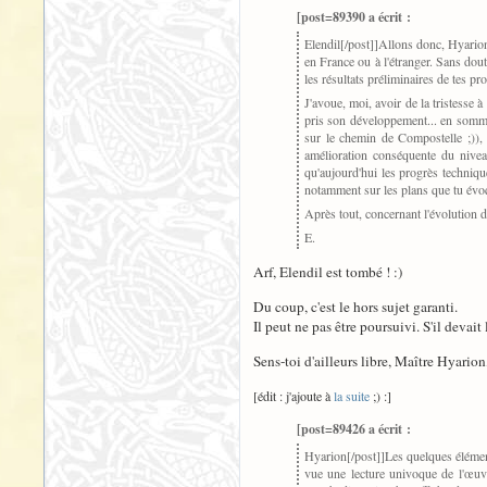
[post=89390 a écrit :
Elendil[/post]]
Allons donc, Hyarion,
en France ou à l'étranger. Sans dout
les résultats préliminaires de tes pr
J'avoue, moi, avoir de la tristesse 
pris son développement... en somme 
sur le chemin de Compostelle ;)), 
amélioration conséquente du nivea
qu'aujourd'hui les progrès techniqu
notamment sur les plans que tu évoq
Après tout, concernant l'évolution d
E.
Arf, Elendil est tombé ! :)
Du coup, c'est le hors sujet garanti.
Il peut ne pas être poursuivi. S'il devait l
Sens-toi d'ailleurs libre, Maître Hyarion
[édit : j'ajoute à
la suite
;) :]
[post=89426 a écrit :
Hyarion[/post]]
Les quelques élémen
vue une lecture univoque de l'œuvr