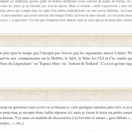
épart est d'affirmer qu'une grille de lecture chrétienne (sous couvert de parler de Faërie, ou de 
t tous les jours, je ne cherche pas à avoir raison. Mais si vouloir « aider à percevoir » une véri
seule chose qui compte dans le cadre d'un débat contradictoire sur une œuvre littéraire, est-il
s et personnelles) qui m'ont souvent découragé d'aller au bout de mon travail : si c'est pour p
ssiers », à quoi bon ? Le ton que j'emploie reste amical, mais je crois que je ne peux plus cacher à
pe plus (pas le temps, pas l’énergie pas l'envie, pas les arguments, mieux à faire)
servée aux commentaires sur le Hobbit, le SdA, le Silm, les CLI et Cie, tandis que 
e 'hors du Légendaire" ou "Espace libre" ou "Autour de Tolkien". Ce n'est qu'une sug
seau en question (sans avoir vu ce fuseau-ci, créé quelques minutes plus tôt), et je 
 pour rien, je recopie donc ladite réponse ici, mais je laisse le texte en petits carac
ce fuseau, Yyr, mais en matière de discussions à la buvette et autres « gros débats »,
rgie... », etc.).