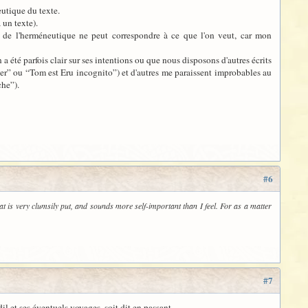
eutique du texte.
 un texte).
e de l'herméneutique ne peut correspondre à ce que l'on veut, car mon
 a été parfois clair sur ses intentions ou que nous disposons d'autres écrits
ier” ou “Tom est Eru incognito”) et d'autres me paraissent improbables au
che”).
#6
t is very clumsily put, and sounds more self-important than I feel. For as a matter
#7
l et ses éventuels voyages, soit dit en passant...