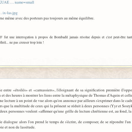
yPXUAE … name=small
… ix-las.jpg
erne même avec des porteurs pas toujours au même équilibre.
ut une interrogation à propos de Bombadil jamais résolue depuis et c'est peut-être tan
il... ne pas creuser trop loin !
entre «étoilés» et «carnassiers», l'éloignant de sa signification première (l'oppos
 et des heures à montrer les liens entre la métaphysique de Thomas d'Aquin et celle
e lecture à un point de vue alors qu'on annonce par ailleurs s'exprimer dans le cadre
rs que la multitude de ceux qui la prônent se réduit à deux personnes (Yyr et Sosry
deux personnes veulent «affirmer qu'une grille de lecture chrétienne est, au fond, la
dialogue alors l'on prend le temps de s'écrire, de composer, de se répondre l'un 
ie et non de lassitude.