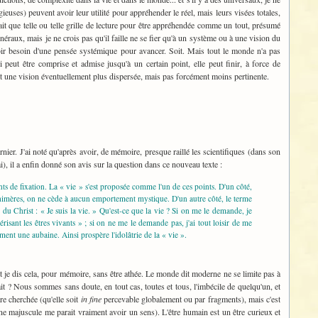
ieuses) peuvent avoir leur utilité pour appréhender le réel, mais leurs visées totales,
rait que telle ou telle grille de lecture pour être appréhendée comme un tout, présumé
néraux, mais je ne crois pas qu'il faille ne se fier qu'à un système ou à une vision du
oir besoin d'une pensée systémique pour avancer. Soit. Mais tout le monde n'a pas
 peut être comprise et admise jusqu'à un certain point, elle peut finir, à force de
ort une vision éventuellement plus dispersée, mais pas forcément moins pertinente.
dernier. J'ai noté qu'après avoir, de mémoire, presque raillé les scientifiques (dans son
), il a enfin donné son avis sur la question dans ce nouveau texte :
points de fixation. La « vie » s'est proposée comme l'un de ces points. D'un côté,
es chimères, on ne cède à aucun emportement mystique. D'un autre côté, le terme
e du Christ : « Je suis la vie. » Qu'est-ce que la vie ? Si on me le demande, je
risant les êtres vivants » ; si on ne me le demande pas, j'ai tout loisir de me
ment une aubaine. Ainsi prospère l'idolâtrie de la « vie ».
Et je dis cela, pour mémoire, sans être athée. Le monde dit moderne ne se limite pas à
ait ? Nous sommes sans doute, en tout cas, toutes et tous, l'imbécile de quelqu'un, et
être cherchée (qu'elle soit
in fine
percevable globalement ou par fragments), mais c'est
une majuscule me parait vraiment avoir un sens). L'être humain est un être curieux et