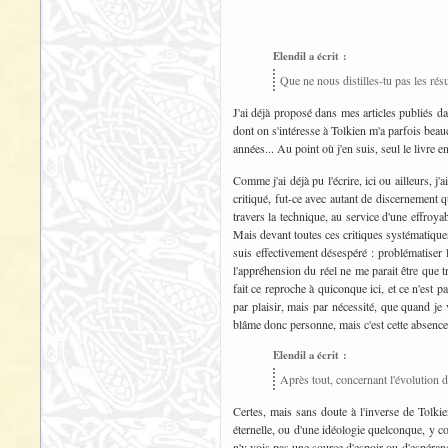
Elendil a écrit :
Que ne nous distilles-tu pas les résu
J'ai déjà proposé dans mes articles publiés da
dont on s'intéresse à Tolkien m'a parfois beau
années... Au point où j'en suis, seul le livre 
Comme j'ai déjà pu l'écrire, ici ou ailleurs, 
critiqué, fut-ce avec autant de discernement 
travers la technique, au service d'une effroya
Mais devant toutes ces critiques systématiqu
suis effectivement désespéré : problématiser 
l'appréhension du réel ne me parait être que t
fait ce reproche à quiconque ici, et ce n'est
par plaisir, mais par nécessité, que quand je
blâme donc personne, mais c'est cette absence d'
Elendil a écrit :
Après tout, concernant l'évolution d
Certes, mais sans doute à l'inverse de Tolkie
éternelle, ou d'une idéologie quelconque, y co
n'y vois pas une source d'espoir ou d'espéranc