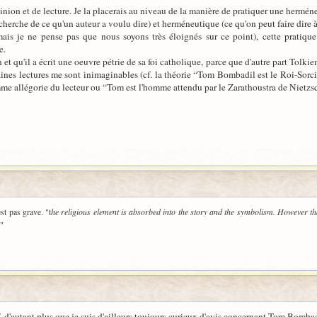
inion et de lecture. Je la placerais au niveau de la manière de pratiquer une hermén
cherche de ce qu'un auteur a voulu dire) et herméneutique (ce qu'on peut faire dire à
ais je ne pense pas que nous soyons très éloignés sur ce point), cette pratiqu
e.
 et qu'il a écrit une oeuvre pétrie de sa foi catholique, parce que d'autre part Tolkien
taines lectures me sont inimaginables (cf. la théorie “Tom Bombadil est le Roi-Sorc
omme allégorie du lecteur ou “Tom est l'homme attendu par le Zarathoustra de Nietzs
st pas grave. "t
he religious element is absorbed into the story and the symbolism. However tha
"
, d'autant plus que je suis d'ailleurs toujours curieux d'avis concernant Tom Bombadi