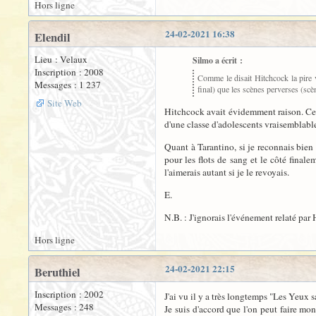
Hors ligne
24-02-2021 16:38
Elendil
Lieu : Velaux
Silmo a écrit :
Inscription : 2008
Comme le disait Hitchcock la pire v
Messages : 1 237
final) que les scènes perverses (scè
Site Web
Hitchcock avait évidemment raison. Ce
d'une classe d'adolescents vraisemblablem
Quant à Tarantino, si je reconnais bien 
pour les flots de sang et le côté finale
l'aimerais autant si je le revoyais.
E.
N.B. : J'ignorais l'événement relaté par
Hors ligne
24-02-2021 22:15
Beruthiel
Inscription : 2002
J'ai vu il y a très longtemps "Les Yeux s
Messages : 248
Je suis d'accord que l'on peut faire mont