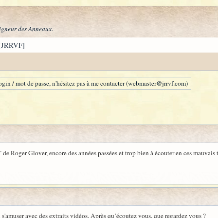
igneur des Anneaux
.
[JRRVF]
gin / mot de passe, n'hésitez pas à me contacter (webmaster@jrrvf.com)
l" de Roger Glover, encore des années passées et trop bien à écouter en ces mauvais 
i s'amuser avec des extraits vidéos. Après qu’écoutez vous, que regardez vous ?