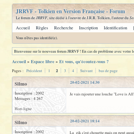
JRRVF - Tolkien en Version Française - Forum
Le forum de
JRRVF
, site dédié à l'oeuvre de J.R.R. Tolkien, l'auteur du
Se
Accueil
Règles
Recherche
Inscription
Identification
Vous n'êtes pas identifié(e).
Bienvenue sur le nouveau forum JRRVF ! En cas de problème avec votre lo
Accueil
»
Espace libre
»
Et vous, qu'écoutez-vous ?
2
Pages :
Précédent
1
3
4
Suivant
bas de page
20-02-2021 14:30
Silmo
Inscription : 2002
Je vais rajouter une louche "Love is Al
Messages : 4 267
Hors ligne
20-02-2021 18:14
Silmo
Inscription : 2002
La zik c'est chouette mais on peut auss