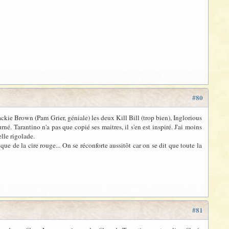
#80
Jackie Brown (Pam Grier, géniale) les deux Kill Bill (trop bien), Inglorious
. Tarantino n'a pas que copié ses maitres, il s'en est inspiré. J'ai moins
elle rigolade.
 de la cire rouge... On se réconforte aussitôt car on se dit que toute la
#81