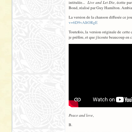
intitulée...
Live and Let Die
, écrite p
Bond, réalisé par Guy Hamilton. Ambia
La version de la chanson diffusée ce jo
v=6D9vAItORgE
Toutefois, la version originale de cett
je préfère, et que j'écoute beaucoup en
Peace and love
,
B.