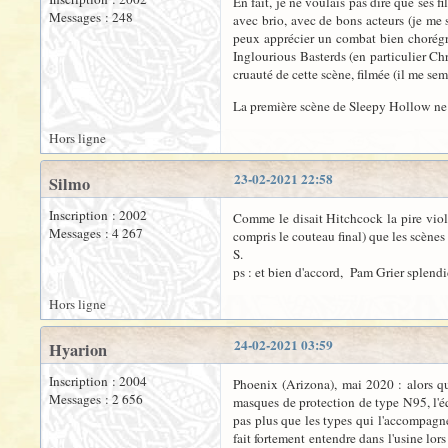
En fait, je ne voulais pas dire que ses 
Messages : 248
avec brio, avec de bons acteurs (je me
peux apprécier un combat bien chorégrap
Inglourious Basterds (en particulier Chr
cruauté de cette scène, filmée (il me sem
La première scène de Sleepy Hollow ne m'a
Hors ligne
23-02-2021 22:58
Silmo
Inscription : 2002
Comme le disait Hitchcock la pire viole
Messages : 4 267
compris le couteau final) que les scènes 
S.
ps : et bien d'accord, Pam Grier splendi
Hors ligne
24-02-2021 03:59
Hyarion
Inscription : 2004
Phoenix (Arizona), mai 2020 : alors qu
Messages : 2 656
masques de protection de type N95, l'
pas plus que les types qui l'accompagn
fait fortement entendre dans l'usine lors