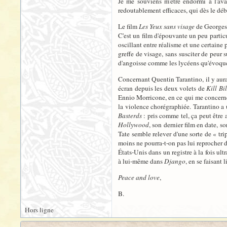
Je me souviens m'être endormi à l'avan
redoutablement efficaces, qui dès le déb
Le film
Les Yeux sans visage
de Georges 
C'est un film d'épouvante un peu particul
oscillant entre réalisme et une certaine 
greffe de visage, sans susciter de peur 
d'angoisse comme les lycéens qu'évoque
Concernant Quentin Tarantino, il y aura
écran depuis les deux volets de
Kill Bil
Ennio Morricone, en ce qui me concerne),
la violence chorégraphiée. Tarantino a 
Basterds
: pris comme tel, ça peut être 
Hollywood
, son dernier film en date, s
Tate semble relever d'une sorte de « tri
moins ne pourra-t-on pas lui reprocher 
États-Unis dans un registre à la fois ult
à lui-même dans
Django
, en se faisant 
Peace and love
,
B.
Hors ligne