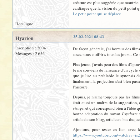
créature est plus suggérée que montrée 
cardiaque que la vision du petit point qu
Le petit point qui se déplace...
Hors ligne
25-02-2021 08:43
Hyarion
Inscription : 2004
De façon générale, j'ai horreur des film
Messages : 2 656
assez nous « offrir » tous les jours... Ce
Plus jeune, j'avais peur des films d'épo
Je me souviens de la séance d'un cycle 
que je lise au préalable le synopsis d
finalement, la projection s'est bien pas
l'histoire.
Depuis, je n'aime toujours pas les films
était aussi un maître de la suggestion
visage
, et qui correspond bien à l'idée 
bonne adaptation du roman
Psychose
d
article de son blog, article au bas duqu
Ajoutons, pour rester en lien avec 
https://www.youtube.com/watch?v=