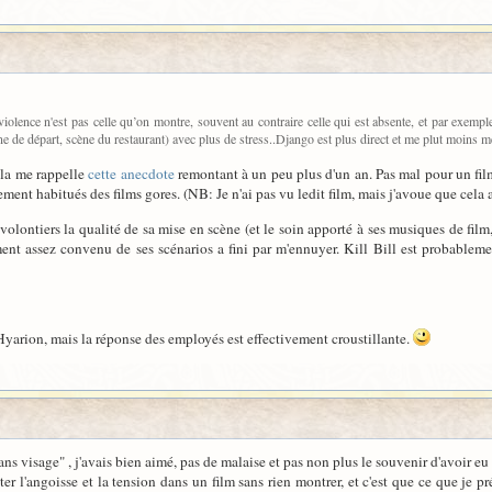
iolence n'est pas celle qu’on montre, souvent au contraire celle qui est absente, et par exemp
ne de départ, scène du restaurant) avec plus de stress..Django est plus direct et me plut moins m
la me rappelle
cette anecdote
remontant à un peu plus d'un an. Pas mal pour un film
ent habitués des films gores. (NB: Je n'ai pas vu ledit film, mais j'avoue que cela a t
volontiers la qualité de sa mise en scène (et le soin apporté à ses musiques de fil
ment assez convenu de ses scénarios a fini par m'ennuyer. Kill Bill est probablement
 Hyarion, mais la réponse des employés est effectivement croustillante.
ans visage" , j'avais bien aimé, pas de malaise et pas non plus le souvenir d'avoir eu t
er l'angoisse et la tension dans un film sans rien montrer, et c'est que ce que je pr