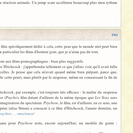
e une réaction animale. Un jump scare accélèrera beaucoup plus mon rythme
#86
un film spécifiquement dédié à cela, cette peur que le monde réel peut bien
en particulier les films d'horreur gore, que je n'aime pas du tout.
sont aux films pornographiques : bien plus suggestifs.
re Hitchcock : j'appréhendai tellement ce que j'allais voir, qu'il avait fallu
elles. Je pense que cela m'avait quand même bien préparé, parce que,
n de cette peur), mais plutôt par le suspense, même en connaissant la fin de
itchcock, par exemple, c'est toujours très efficace : le maître du suspense
se
(
Psycho
), film datant d'ailleurs de la même époque que
Les Yeux sans
l'imagination du spectateur.
Psychose
, le film, est d'ailleurs, en ce sens, une
rini (alias Strum) a consacré à ce film d'Hitchcock, l'année dernière, un
psychos … onscience/
rmann pour
Psychose
reste, encore aujourd'hui, un modèle du genre :