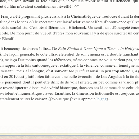
ce, un soir, devant la télé alors que je voulais revoir le film d'Hitchcock, qui
ut du film m'avaient soudainement réveillé ! ^^'
Franju a été programmé plusieurs fois à la Cinémathèque de Toulouse durant la derniè
ier, dans le sens où le spectateur est laissé relativement libre d'éprouver ce qu'il 
poésie surréaliste. C'est très différent d'un Hitchcock. Un sentiment d'étrangeté émer
subite. De mon point de vue, et d'après mon souvenir, il y a de quoi susciter un cert
 Elendil.
it beaucoup de choses à dire... De
Pulp Fiction
à
Once Upon a Time… in Hollyw
l
. De façon générale, le côté ultra-référentiel de son cinéma est à double tranchant
 mais ça l'est moins quand les références, même connues, ne vous parlent pas, et que
un rapport à la fois cartoonesque et extatique à la violence, comme en témoigne no
amusant... mais à la longue, c'est souvent
too much
et aussi un peu trop attendu,
a 
orti en 2019, est plutôt bien fait, avec une belle évocation de Los Angeles à la fin d
p » personnel dont il peut être difficile de voir l'intérêt, un peu comme sa vision 
de revendiquer un discours de vérité historique, dans ces cas-là comme dans celui d
ra-violent et humoristique : avec Tarantino, la dimension fictionnelle est toujours a
littéralement sauter le caisson (j'avoue que j'avais apprécié
le gag
)...