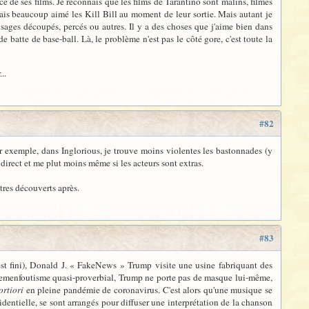
e de ses films. Je reconnais que les films de Tarantino sont malins, filmés
is beaucoup aimé les Kill Bill au moment de leur sortie. Mais autant je
sages découpés, percés ou autres. Il y a des choses que j'aime bien dans
batte de base-ball. Là, le problème n'est pas le côté gore, c'est toute la
..
#82
ar exemple, dans Inglorious, je trouve moins violentes les bastonnades (y
 direct et me plut moins même si les acteurs sont extras.
tres découverts après.
#83
est fini), Donald J. « FakeNews » Trump visite une usine fabriquant des
jemenfoutisme quasi-proverbial, Trump ne porte pas de masque lui-même,
ortiori
en pleine pandémie de coronavirus. C'est alors qu'une musique se
sidentielle, se sont arrangés pour diffuser une interprétation de la chanson