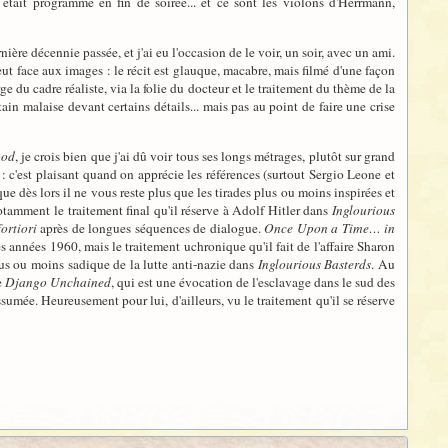
 était programmé en fin de soirée... et ce sont les violons d'Herrmann,
re décennie passée, et j'ai eu l'occasion de le voir, un soir, avec un ami.
veut face aux images : le récit est glauque, macabre, mais filmé d'une façon
ge du cadre réaliste, via la folie du docteur et le traitement du thème de la
ain malaise devant certains détails... mais pas au point de faire une crise
ood
, je crois bien que j'ai dû voir tous ses longs métrages, plutôt sur grand
 : c'est plaisant quand on apprécie les références (surtout Sergio Leone et
 dès lors il ne vous reste plus que les tirades plus ou moins inspirées et
tamment le traitement final qu'il réserve à Adolf Hitler dans
Inglourious
fortiori
après de longues séquences de dialogue.
Once Upon a Time… in
es années 1960, mais le traitement uchronique qu'il fait de l'affaire Sharon
plus ou moins sadique de la lutte anti-nazie dans
Inglourious Basterds
. Au
e
Django Unchained
, qui est une évocation de l'esclavage dans le sud des
ssumée. Heureusement pour lui, d'ailleurs, vu le traitement qu'il se réserve