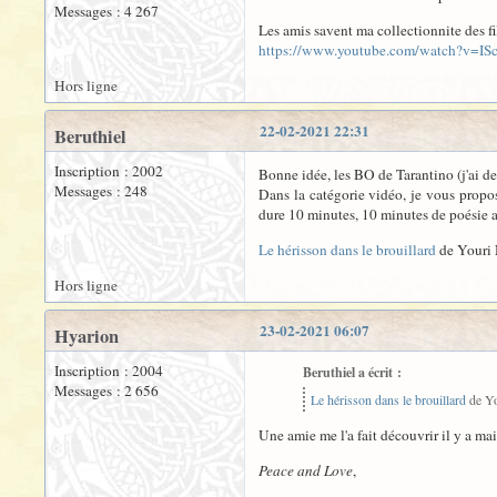
Messages : 4 267
Les amis savent ma collectionnite des fi
https://www.youtube.com/watch?v=I
Hors ligne
22-02-2021 22:31
Beruthiel
Inscription : 2002
Bonne idée, les BO de Tarantino (j'ai de 
Messages : 248
Dans la catégorie vidéo, je vous propos
dure 10 minutes, 10 minutes de poésie a
Le hérisson dans le brouillard
de Youri 
Hors ligne
23-02-2021 06:07
Hyarion
Inscription : 2004
Beruthiel a écrit :
Messages : 2 656
Le hérisson dans le brouillard
de Yo
Une amie me l'a fait découvrir il y a mai
Peace and Love
,