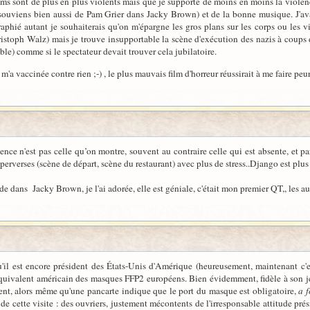
films sont de plus en plus violents mais que je supporte de moins en moins la violenc
 souviens bien aussi de Pam Grier dans Jacky Brown) et de la bonne musique. J'ava
hié autant je souhaiterais qu'on m'épargne les gros plans sur les corps ou les vi
istoph Walz) mais je trouve insupportable la scène d'exécution des nazis à coups de 
ble) comme si le spectateur devait trouver cela jubilatoire.
 vaccinée contre rien ;-) , le plus mauvais film d'horreur réussirait à me faire peur.
nce n'est pas celle qu’on montre, souvent au contraire celle qui est absente, et p
perverses (scène de départ, scène du restaurant) avec plus de stress..Django est plus
de dans Jacky Brown, je l'ai adorée, elle est géniale, c'était mon premier QT,, les au
'il est encore président des États-Unis d'Amérique (heureusement, maintenant c'
équivalent américain des masques FFP2 européens. Bien évidemment, fidèle à son 
ent, alors même qu'une pancarte indique que le port du masque est obligatoire,
a f
 de cette visite : des ouvriers, justement mécontents de l'irresponsable attitude pré