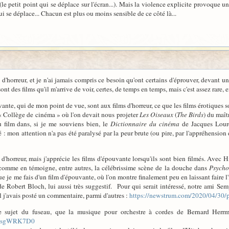
(le petit point qui se déplace sur l'écran...). Mais la violence explicite provoqu
i se déplace... Chacun est plus ou moins sensible de ce côté là...
s d'horreur, et je n'ai jamais compris ce besoin qu'ont certains d'éprouver, devant 
 sont des films qu'il m'arrive de voir, certes, de temps en temps, mais c'est assez rare, 
uvante, qui de mon point de vue, sont aux films d'horreur, ce que les films érotiques 
« Collège de cinéma » où l'on devait nous projeter
Les Oiseaux
(
The Birds
) du maît
u film dans, si je me souviens bien, le
Dictionnaire du cinéma
de Jacques Lourc
sé : mon attention n'a pas été paralysé par la peur brute (ou pire, par l'appréhensio
 d'horreur, mais j'apprécie les films d'épouvante lorsqu'ils sont bien filmés. Avec H
, comme en témoigne, entre autres, la célébrissime scène de la douche dans
Psycho
que je me fais d'un film d'épouvante, où l'on montre finalement peu en laissant faire 
e Robert Bloch, lui aussi très suggestif. Pour qui serait intéressé, notre ami Semp
el j'avais posté un commentaire, parmi d'autres :
https://newstrum.com/2020/04/30/
le sujet du fuseau, que la musique pour orchestre à cordes de Bernard Her
is2sgWRK7D0