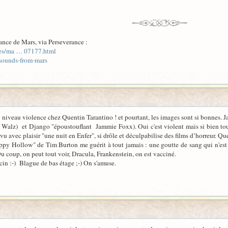
ance de Mars, via Perseverance :
nces/ma … 07177.html
/sounds-from-mars
 le niveau violence chez Quentin Tarantino ! et pourtant, les images sont si bonnes. 
 Walz) et Django "époustouflant Jammie Foxx). Oui c'est violent mais si bien tourné
evu avec plaisir "une nuit en Enfer", si drôle et déculpabilise des films d’horreur. Qu
py Hollow" de Tim Burton me guérit à tout jamais : une goutte de sang qui n'est que
 Du coup, on peut tout voir, Dracula, Frankenstein, on est vacciné.
cin :-) Blague de bas étage ;-) On s'amuse.