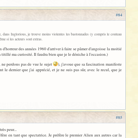
#84
le, dans Inglorious, je trouve moins violentes les bastonnades (y compris le couteau
ême si les acteurs sont extras.
 d'horreur des années 1960 d'arriver à faire se pâmer d'angoisse la moitié
itillé ma curiosité. Il faudra bien que je le déniche à l'occasion.)
m, ne perdons pas de vue le sujet
), j'avoue que sa fascination manifeste
 le dernier que j'ai apprécié, et je ne suis pas sûr, avec le recul, que je
#85
rès peur...
éfère en tant que spectatrice. Je préfère le premier Alien aux autres car la