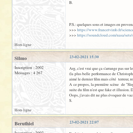
B.
P.S.: quelques sons et images en proven
>>>
https://www.francetvinfo.fr/scie
>>>
https://soundcloud.com/nasa/sets
Hors ligne
23-02-2021 15:30
Silmo
Inscription : 2002
Arg, c'est vrai que ça s'arrange pas sur
Messages : 4 267
(la plus belle performance de Christoph
aimé le dernier film mais côté terreur, r
A ce propos, la première scène de "Slep
suite du film n'est que fake et illusion.
Oops, j'avais dit ne plus évoquer de vac
S.
Hors ligne
23-02-2021 22:07
Beruthiel
Inscription : 2002