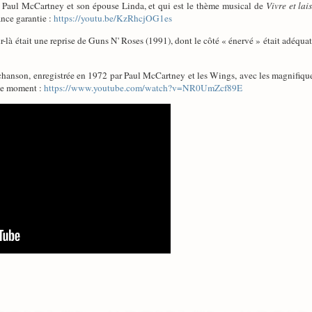
ar Paul McCartney et son épouse Linda, et qui est le thème musical de
Vivre et lai
nce garantie :
https://youtu.be/KzRhcjOG1es
ur-là était une reprise de Guns N' Roses (1991), dont le côté « énervé » était adéq
e chanson, enregistrée en 1972 par Paul McCartney et les Wings, avec les magnifiqu
 ce moment :
https://www.youtube.com/watch?v=NR0UmZcf89E