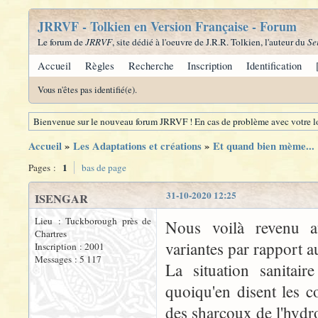
JRRVF - Tolkien en Version Française - Forum
Le forum de
JRRVF
, site dédié à l'oeuvre de J.R.R. Tolkien, l'auteur du
Se
Accueil
Règles
Recherche
Inscription
Identification
Vous n'êtes pas identifié(e).
Bienvenue sur le nouveau forum JRRVF ! En cas de problème avec votre lo
Accueil
»
Les Adaptations et créations
»
Et quand bien mème...
1
Pages :
bas de page
31-10-2020 12:25
ISENGAR
Lieu : Tuckborough près de
Nous voilà revenu a
Chartres
variantes par rapport 
Inscription : 2001
Messages : 5 117
La situation sanitai
quoiqu'en disent les 
des sharcoux de l'hydro