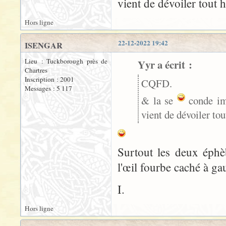
vient de dévoiler tout 
Hors ligne
22-12-2022 19:42
ISENGAR
Lieu : Tuckborough près de
Yyr a écrit :
Chartres
Inscription : 2001
CQFD.
Messages : 5 117
& la se
conde ima
vient de dévoiler to
Surtout les deux éphèb
l'œil fourbe caché à g
I.
Hors ligne