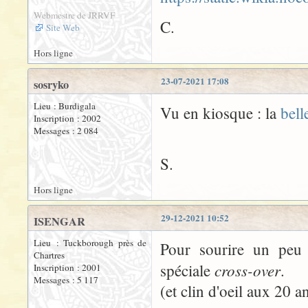
Webmestre de JRRVF
C.
Site Web
Hors ligne
23-07-2021 17:08
sosryko
Lieu : Burdigala
Vu en kiosque : la
bell
Inscription : 2002
Messages : 2 084
S.
Hors ligne
29-12-2021 10:52
ISENGAR
Lieu : Tuckborough près de
Pour sourire un peu 
Chartres
cross-over
spéciale
.
Inscription : 2001
Messages : 5 117
(et clin d'oeil aux 20