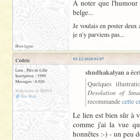
À noter que l'humour 
belge...
Je voulais en poster deux 
je n'y parviens pas...
Hors ligne
02-12-2020 01:07
Cédric
Lieu : Près de Lille
shudhakalyan a écri
Inscription : 1999
Messages : 6 026
Quelques illustrat
Webmestre de JRRVF
Desolation of Sma
Site Web
recommande
cette c
Le lien est bien sûr à 
comme j'ai la vue qui
honnêtes :-) - un peu d