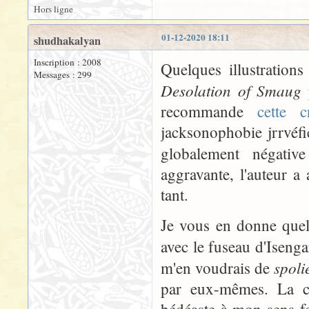
Hors ligne
01-12-2020 18:11
shudhakalyan
Inscription : 2008
Quelques illustration
Messages : 299
Desolation of Smaug
p
recommande
cette c
jacksonophobie jrrvéfi
globalement négati
aggravante, l'auteur 
tant.
Je vous en donne quel
avec le fuseau d'Isenga
spoli
m'en voudrais de
par eux-mêmes. La cr