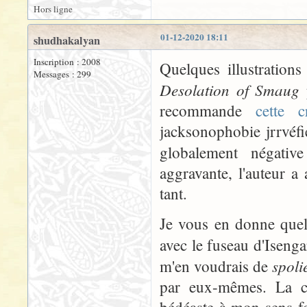
Hors ligne
01-12-2020 18:11
shudhakalyan
Inscription : 2008
Quelques illustration
Messages : 299
Desolation of Smaug
p
recommande
cette c
jacksonophobie jrrvéfi
globalement négati
aggravante, l'auteur 
tant.
Je vous en donne quel
avec le fuseau d'Isenga
spoli
m'en voudrais de
par eux-mêmes. La cr