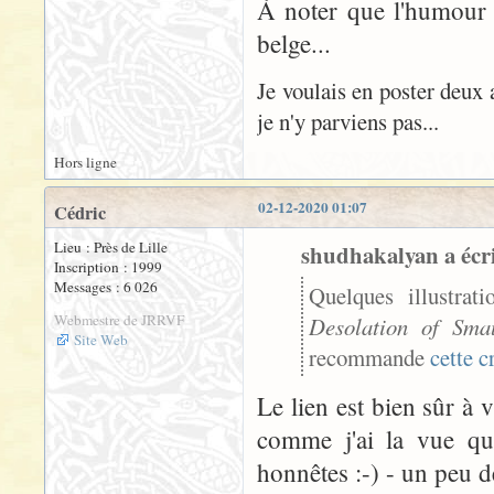
À noter que l'humour 
belge...
Je voulais en poster deux 
je n'y parviens pas...
Hors ligne
02-12-2020 01:07
Cédric
Lieu : Près de Lille
shudhakalyan a écri
Inscription : 1999
Messages : 6 026
Quelques illustrat
Webmestre de JRRVF
Desolation of Sma
Site Web
recommande
cette c
Le lien est bien sûr à 
comme j'ai la vue qui
honnêtes :-) - un peu d