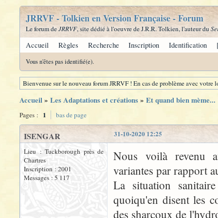
JRRVF - Tolkien en Version Française - Forum
Le forum de
JRRVF
, site dédié à l'oeuvre de J.R.R. Tolkien, l'auteur du
Se
Accueil
Règles
Recherche
Inscription
Identification
Vous n'êtes pas identifié(e).
Bienvenue sur le nouveau forum JRRVF ! En cas de problème avec votre lo
Accueil
»
Les Adaptations et créations
»
Et quand bien mème...
1
Pages :
bas de page
31-10-2020 12:25
ISENGAR
Lieu : Tuckborough près de
Nous voilà revenu a
Chartres
variantes par rapport 
Inscription : 2001
Messages : 5 117
La situation sanitai
quoiqu'en disent les 
des sharcoux de l'hydro