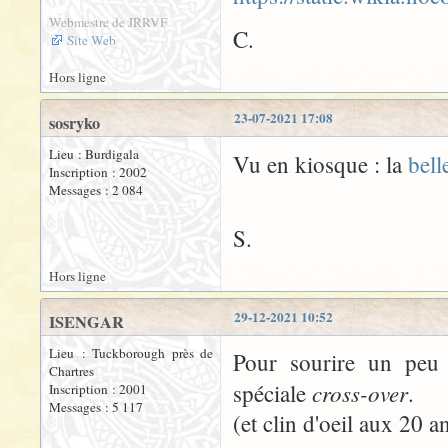
Webmestre de JRRVF
C.
Site Web
Hors ligne
23-07-2021 17:08
sosryko
Lieu : Burdigala
Vu en kiosque : la
bell
Inscription : 2002
Messages : 2 084
S.
Hors ligne
29-12-2021 10:52
ISENGAR
Lieu : Tuckborough près de
Pour sourire un peu 
Chartres
cross-over
spéciale
.
Inscription : 2001
Messages : 5 117
(et clin d'oeil aux 20