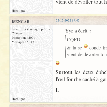
vient de dévoiler tout 
Hors ligne
22-12-2022 19:42
ISENGAR
Lieu : Tuckborough près de
Yyr a écrit :
Chartres
Inscription : 2001
CQFD.
Messages : 5 117
& la se
conde ima
vient de dévoiler to
Surtout les deux éphèb
l'œil fourbe caché à g
I.
Hors ligne