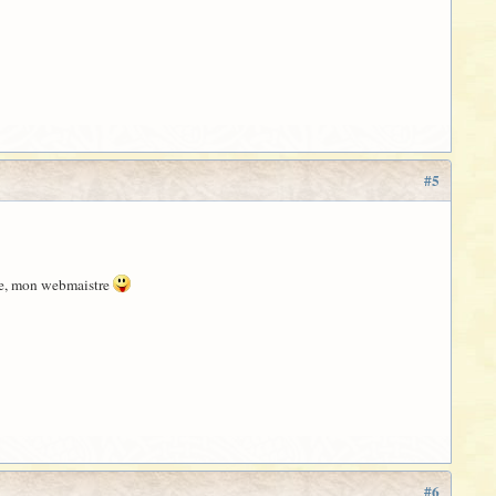
#5
tre, mon webmaistre
#6