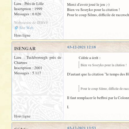
Lieu : Près de Lille
Merci d'avoir joué le jeu ;-)
Inscription : 1999
Bien vu Sosryko pour la citation !
Messages : 6 026
Pour le coup Silmo, difficile de raccro
Webmestre de JRRVF
Site Web
Hors ligne
03-12-2021 12:18
ISENGAR
Lieu : Tuckborough près de
Cédric a écrit :
Chartres
Bien vu Sosryko pour la citation !
Inscription : 2001
Messages : 5 117
D'autant que la citation "le temps des
Pour le coup Silmo, difficile de ra
Il faut remplacer le beffroi par la Col
I.
Hors ligne
03-12-2021 13:53