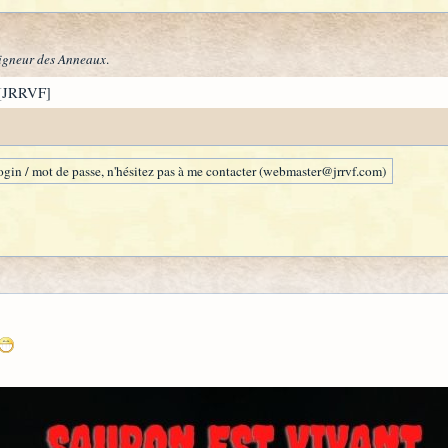
igneur des Anneaux
.
[JRRVF]
gin / mot de passe, n'hésitez pas à me contacter (webmaster@jrrvf.com)