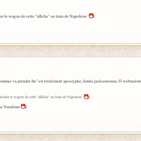
cher le wagon de cette "affiche" au train de Napoléon
 Hommes va prendre fin" est totalement apocryphe, limite jacksonienne, Ô webmais
ccrocher le wagon de cette "affiche" au train de Napoléon
onne Vendôme