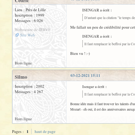
Cédric
Lieu : Près de Lille
ISENGAR a écrit :
Inscription : 1999
D'autant que la citation "le temps
Messages : 6 026
Me fallait un peu de crédibilité pour ce
Webmestre de JRRVF
Site Web
ISENGAR a écrit :
Il faut remplacer le beffroi par l
Bien vu ! :-)
Hors ligne
03-12-2021 15:11
Silmo
Inscription : 2002
Isengar a écrit :
Messages : 4 267
Il faut remplacer le beffroi par la
Bonne idée mais il faut trouver les talents d'u
Mozart - eh oui, il est des anniversaires auxque
Hors ligne
1
Pages :
haut de page