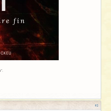
i".
#2