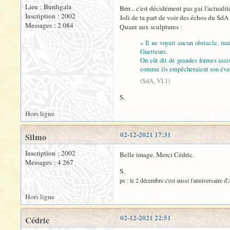
Lieu : Burdigala
Brrr... c'est décidément pas gai l'actuali
Inscription : 2002
Joli de ta part de voir des échos du Sd
Messages : 2 084
Quant aux sculptures :
« Il ne voyait aucun obstacle, mai
Guetteurs.
On eût dit de grandes formes assises
comme ils empêcheraient son évas
(SdA, VI.1)
S.
Hors ligne
02-12-2021 17:31
Silmo
Inscription : 2002
Belle image. Merci Cédric.
Messages : 4 267
S.
ps : le 2 décembre c'est aussi l'anniversaire d
Hors ligne
02-12-2021 22:51
Cédric