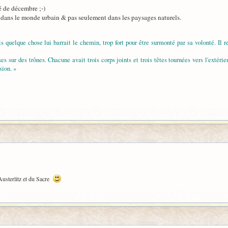
té de décembre ;-)
A dans le monde urbain & pas seulement dans les paysages naturels.
s quelque chose lui barrait le chemin, trop fort pour être surmonté par sa volonté. Il re
 sur des trônes. Chacune avait trois corps joints et trois têtes tournées vers l'extérieur, l
ion. »
'Austerlitz et du Sacre