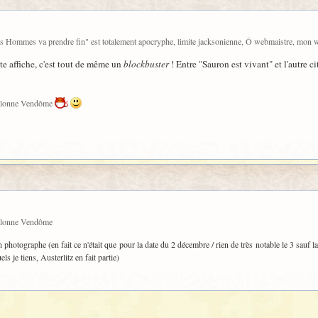
 des Hommes va prendre fin" est totalement apocryphe, limite jacksonienne, Ô webmaistre, mon
tte affiche, c'est tout de même un
blockbuster
! Entre "Sauron est vivant" et l'autre ci
a Colonne Vendôme
 Colonne Vendôme
n photographe (en fait ce n'était que pour la date du 2 décembre / rien de très notable le 3 sauf la
ls je tiens, Austerlitz en fait partie)