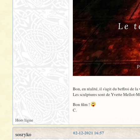
Bon, en réalité, il s'agit du beffroi de 
Les sculptures sont de Yvette Mellot-Mo
Bon film !
C.
Hors ligne
02-12-2021 16:57
sosryko