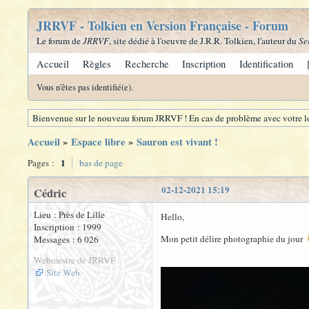
JRRVF - Tolkien en Version Française - Forum
Le forum de
JRRVF
, site dédié à l'oeuvre de J.R.R. Tolkien, l'auteur du
Se
Accueil
Règles
Recherche
Inscription
Identification
Vous n'êtes pas identifié(e).
Bienvenue sur le nouveau forum JRRVF ! En cas de problème avec votre lo
Accueil
»
Espace libre
»
Sauron est vivant !
1
Pages :
bas de page
02-12-2021 15:19
Cédric
Lieu : Près de Lille
Hello,
Inscription : 1999
Mon petit délire photographie du jour
Messages : 6 026
Webmestre de JRRVF
Site Web