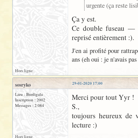
urgente (ça reste lisi
Ça y est.
Ce double fuseau — l
reprisé entièrement :).
J'en ai profité pour rattra
ans (eh oui : je n'avais pas
Hors ligne
29-01-2020 17:00
sosryko
Lieu : Burdigala
Merci pour tout Yyr !
Inscription : 2002
S.,
Messages : 2 084
toujours heureux de v
lecture :)
Hors ligne