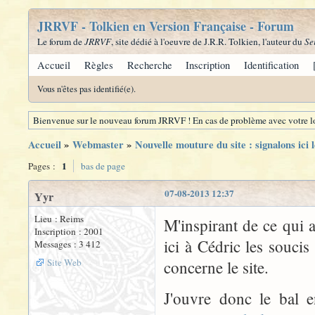
JRRVF - Tolkien en Version Française - Forum
Le forum de
JRRVF
, site dédié à l'oeuvre de J.R.R. Tolkien, l'auteur du
Se
Accueil
Règles
Recherche
Inscription
Identification
Vous n'êtes pas identifié(e).
Bienvenue sur le nouveau forum JRRVF ! En cas de problème avec votre lo
Accueil
»
Webmaster
»
Nouvelle mouture du site : signalons ici 
1
Pages :
bas de page
07-08-2013 12:37
Yyr
Lieu : Reims
M'inspirant de ce qui a
Inscription : 2001
ici à Cédric les soucis
Messages : 3 412
Site Web
concerne le site.
J'ouvre donc le bal e