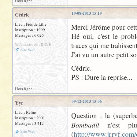
Hors ligne
19-08-2013 15:19
Cédric
Lieu : Près de Lille
Merci Jérôme pour cette
Inscription : 1999
Hé oui, c'est le prob
Messages : 6 026
traces qui me trahissen
Webmestre de JRRVF
Site Web
J'ai vu un autre petit s
Cédric.
PS : Dure la reprise...
Hors ligne
09-12-2013 15:06
Yyr
Lieu : Reims
Question : la (superb
Inscription : 2001
Bombadil
n'est plu
Messages : 3 412
Site Web
(
http://www.jrrvf.com/