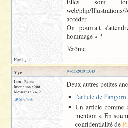
Elles sont to
web/php/Illustration
accéder.
On pourrait s'attend
hommage » ?
Jérôme
Hors ligne
04-11-2019 13:43
Yyr
Lieu : Reims
Deux autres petites ano
Inscription : 2001
Messages : 3 412
l'article de Fangorn
Site Web
Un article comme c
mention « En soumet
confidentialité de
P