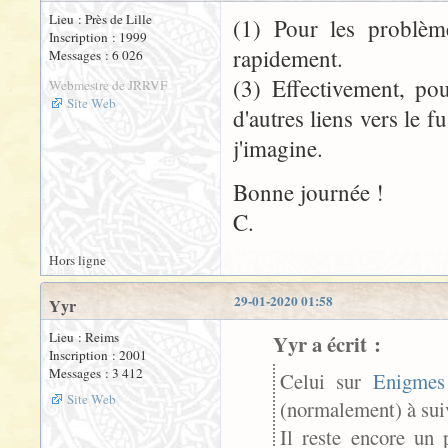
Lieu : Près de Lille
(1) Pour les problème
Inscription : 1999
rapidement.
Messages : 6 026
(3) Effectivement, po
Webmestre de JRRVF
Site Web
d'autres liens vers le f
j'imagine.
Bonne journée !
C.
Hors ligne
29-01-2020 01:58
Yyr
Lieu : Reims
Yyr a écrit :
Inscription : 2001
Messages : 3 412
Celui sur
Enigmes
Site Web
(normalement) à suiv
Il reste encore un