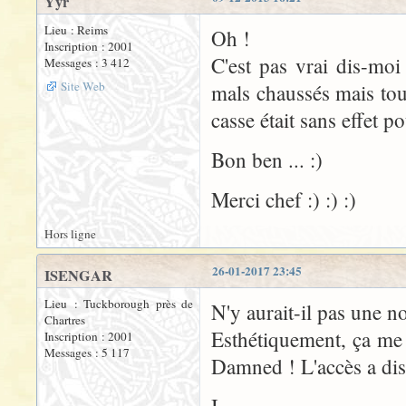
Yyr
Lieu : Reims
Oh !
Inscription : 2001
C'est pas vrai dis-moi
Messages : 3 412
Site Web
mals chaussés mais tou
casse était sans effet p
Bon ben ... :)
Merci chef :) :) :)
Hors ligne
26-01-2017 23:45
ISENGAR
Lieu : Tuckborough près de
N'y aurait-il pas une n
Chartres
Esthétiquement, ça me p
Inscription : 2001
Messages : 5 117
Damned ! L'accès a dis