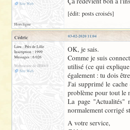
Ça redevient bon à l'ins
Site Web
[édit: posts croisés]
Hors ligne
03-02-2020 11:04
Cédric
Lieu : Près de Lille
OK, je sais.
Inscription : 1999
Comme je suis connecté 
Messages : 6 026
utilisé (ce qui expliqu
Webmestre de JRRVF
Site Web
également : tu dois êtr
J'ai supprimé le cache 
problème pour tout le 
La page "Actualités" 
normalement corrigé st
A votre service,