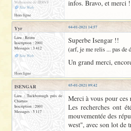
infos. Bravo, et merci !
Webmestre de JRRVF
Site Web
Hors ligne
04-01-2021 14:57
Yyr
Lieu : Reims
Superbe Isengar !!
Inscription : 2001
(arf, je me relis ... pas de
Messages : 3 412
Site Web
Un grand merci, encore
Hors ligne
05-01-2021 09:42
ISENGAR
Lieu : Tuckborough près de
Merci à vous pour ces 
Chartres
Les recherches ont ét
Inscription : 2001
Messages : 5 117
mouvementée des répub
west", avec son lot de t