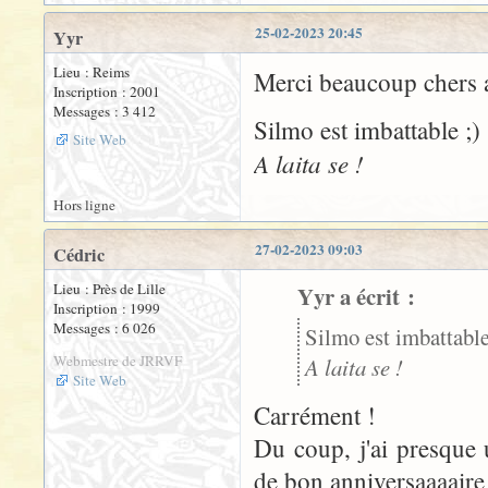
25-02-2023 20:45
Yyr
Lieu : Reims
Merci beaucoup chers 
Inscription : 2001
Messages : 3 412
Silmo est imbattable ;)
Site Web
A laita se !
Hors ligne
27-02-2023 09:03
Cédric
Lieu : Près de Lille
Yyr a écrit :
Inscription : 1999
Messages : 6 026
Silmo est imbattabl
Webmestre de JRRVF
A laita se !
Site Web
Carrément !
Du coup, j'ai presque 
de bon anniversaaaaire 