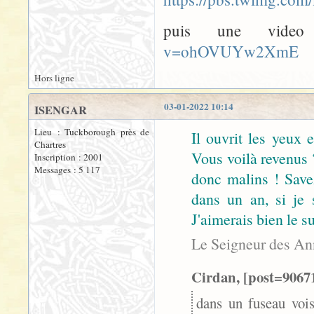
puis une vide
v=ohOVUYw2XmE
Hors ligne
03-01-2022 10:14
ISENGAR
Lieu : Tuckborough près de
Il ouvrit les yeux et
Chartres
Vous voilà revenus 
Inscription : 2001
Messages : 5 117
donc malins ! Savez
dans un an, si je 
J'aimerais bien le su
Le Seigneur des An
Cirdan, [post=90671
dans un fuseau vois