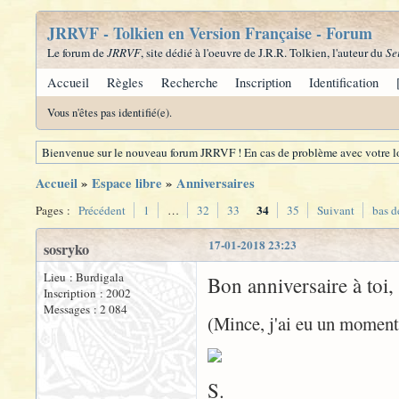
JRRVF - Tolkien en Version Française - Forum
Le forum de
JRRVF
, site dédié à l'oeuvre de J.R.R. Tolkien, l'auteur du
Se
Accueil
Règles
Recherche
Inscription
Identification
Vous n'êtes pas identifié(e).
Bienvenue sur le nouveau forum JRRVF ! En cas de problème avec votre lo
Accueil
»
Espace libre
»
Anniversaires
34
Pages :
Précédent
1
…
32
33
35
Suivant
bas d
17-01-2018 23:23
sosryko
Lieu : Burdigala
Bon anniversaire à toi,
Inscription : 2002
Messages : 2 084
(Mince, j'ai eu un moment 
S.