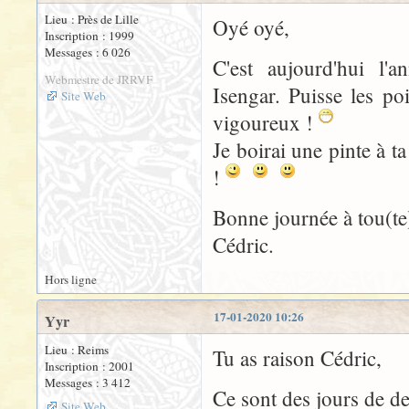
Lieu : Près de Lille
Oyé oyé,
Inscription : 1999
Messages : 6 026
C'est aujourd'hui l'a
Webmestre de JRRVF
Isengar. Puisse les po
Site Web
vigoureux !
Je boirai une pinte à t
!
Bonne journée à tou(te
Cédric.
Hors ligne
17-01-2020 10:26
Yyr
Lieu : Reims
Tu as raison Cédric,
Inscription : 2001
Messages : 3 412
Ce sont des jours de de
Site Web