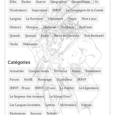
Elfes
Etudes
Guerre
Géographie
Géopolitique
IA
Illustrateurs
Inspiration
JRRVF
La Compagnie de la Comté
Langues
Le Kavelava
Légendaire
Magie
Mise à jour
Moteurs
Musique
Médiéval
Nordique
PodCasts
Quendi
Quenya
Radio
Sortie en librairie
Tom Bombadil
Varda
Webmaster
Catégories
Actualités
Compte-rendu
Ecrivains
Essais
Evénement
Forum
HoME
Hommage
Illustrateur
JRRVF
JRRVF - 20 ans
JRRVF - 25 ans
Le Hobbit
Le Légendaire
Le Seigneur des Anneaux
Le Silmarillion
Les Langues Inventées
Lettres
Multimédia
Notices
Partenaires
Sources
Tolkien