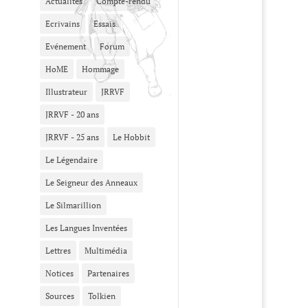
Actualités
Compte-rendu
Ecrivains
Essais
Evénement
Forum
HoME
Hommage
Illustrateur
JRRVF
JRRVF - 20 ans
JRRVF - 25 ans
Le Hobbit
Le Légendaire
Le Seigneur des Anneaux
Le Silmarillion
Les Langues Inventées
Lettres
Multimédia
Notices
Partenaires
Sources
Tolkien