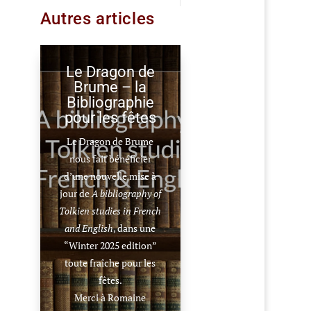
Autres articles
Le Dragon de
Brume – la
Bibliographie
pour les fêtes
Le Dragon de Brume
nous fait bénéficier
d’une nouvelle mise à
jour de
A bibliography of
Tolkien studies in French
and English
, dans une
“Winter 2025 edition”
toute fraîche pour les
fêtes.
Merci à Romaine