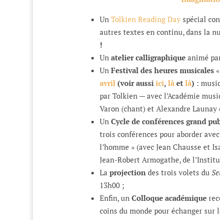
Un
Tolkien Reading Day
spécial con
autres textes en continu, dans la nu
!
Un
atelier calligraphique
animé par
Un
Festival des heures musicales
«
avril
(voir aussi
ici
,
là
et
là
)
: musiq
par Tolkien — avec l’Académie music
Varon (chant) et Alexandre Launay (
Un
Cycle de conférences grand pub
trois conférences pour aborder avec 
l’homme » (avec Jean Chausse et Isa
Jean-Robert Armogathe, de l’Institut
La
projection
des trois volets du
Se
13h00 ;
Enfin, un
Colloque académique
rec
coins du monde pour échanger sur l