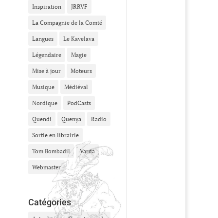
Inspiration
JRRVF
La Compagnie de la Comté
Langues
Le Kavelava
Légendaire
Magie
Mise à jour
Moteurs
Musique
Médiéval
Nordique
PodCasts
Quendi
Quenya
Radio
Sortie en librairie
Tom Bombadil
Varda
Webmaster
Catégories