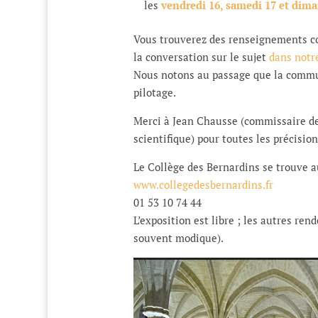
les
vendredi 16, samedi 17 et dim
Vous trouverez des renseignements 
la conversation sur le sujet
dans notr
Nous notons au passage que la commu
pilotage.
Merci à Jean Chausse (commissaire de
scientifique) pour toutes les précisio
Le Collège des Bernardins se trouve au
www.collegedesbernardins.fr
01 53 10 74 44
L’exposition est libre ; les autres re
souvent modique).