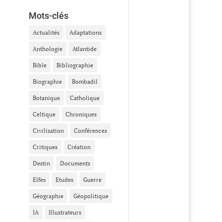
Mots-clés
Actualités
Adaptations
Anthologie
Atlantide
Bible
Bibliographie
Biographie
Bombadil
Botanique
Catholique
Celtique
Chroniques
Civilisation
Conférences
Critiques
Création
Destin
Documents
Elfes
Etudes
Guerre
Géographie
Géopolitique
IA
Illustrateurs