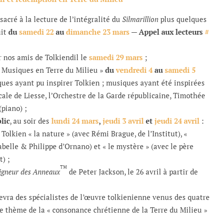
sacré à la lecture de l’intégralité du
Silmarillion
plus quelques
it
du
samedi 22
au
dimanche 23 mars
—
Appel aux lecteurs
#
 nos amis de Tolkiendil le
samedi 29 mars
;
 Musiques en Terre du Milieu »
du
vendredi 4
au
samedi 5
ues ayant pu inspirer Tolkien ; musiques ayant été inspirées
ale de Liesse, l’Orchestre de la Garde républicaine, Timothée
piano) ;
lic
, au soir des
lundi 24 mars
,
jeudi 3 avril
et
jeudi 24 avril
:
Tolkien « la nature » (avec Rémi Brague, de l’Institut), «
belle & Philippe d’Ornano) et « le mystère » (avec le père
) ;
TM
igneur des Anneaux
de Peter Jackson, le 26 avril à partir de
evra des spécialistes de l’œuvre tolkienienne venus des quatre
e thème de la « consonance chrétienne de la Terre du Milieu »