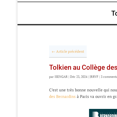
T
←
Article précédent
Tolkien au Collège de
par
ISENGAR
|
Déc 23, 2024
|
JRRVF
|
3 commenta
C’est une très bonne nouvelle qui nous
des Bernardins
à Paris va ouvrir en g