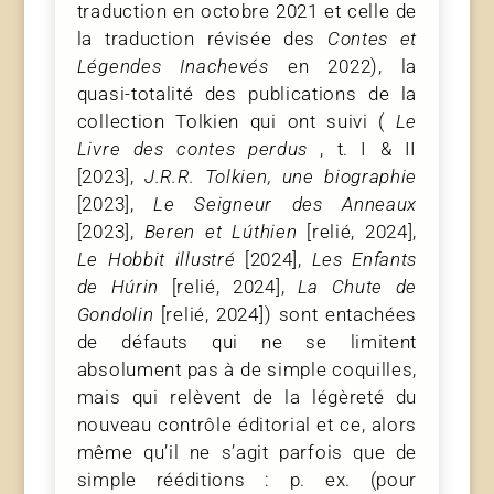
traduction en octobre 2021 et celle de
la traduction révisée des
Contes et
Légendes Inachevés
en 2022), la
quasi-totalité des publications de la
collection Tolkien qui ont suivi (
Le
Livre des contes perdus
, t. I & II
[2023],
J.R.R. Tolkien, une biographie
[2023],
Le Seigneur des Anneaux
[2023],
Beren et Lúthien
[relié, 2024],
Le Hobbit illustré
[2024],
Les Enfants
de Húrin
[relié, 2024],
La Chute de
Gondolin
[relié, 2024]) sont entachées
de défauts qui ne se limitent
absolument pas à de simple coquilles,
mais qui relèvent de la légèreté du
nouveau contrôle éditorial et ce, alors
même qu’il ne s’agit parfois que de
simple rééditions : p. ex. (pour