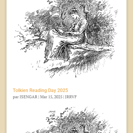
Tolkien Reading Day 2025
par
ISENGAR
|
Mar 15, 2025
|
JRRVF