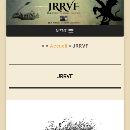
MENU
» »
Accueil
»
JRRVF
JRRVF