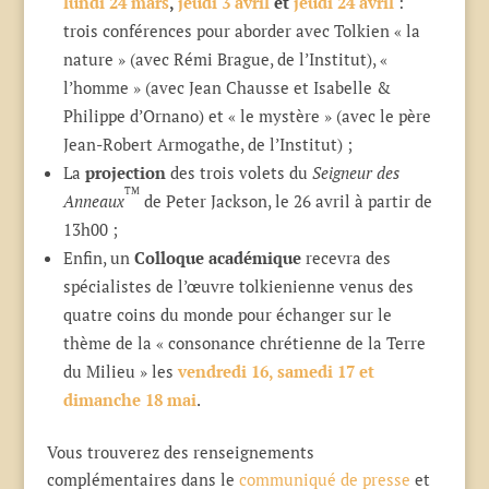
lundi 24 mars
,
jeudi 3 avril
et
jeudi 24 avril
:
trois conférences pour aborder avec Tolkien « la
nature » (avec Rémi Brague, de l’Institut), «
l’homme » (avec Jean Chausse et Isabelle &
Philippe d’Ornano) et « le mystère » (avec le père
Jean-Robert Armogathe, de l’Institut) ;
La
projection
des trois volets du
Seigneur des
TM
Anneaux
de Peter Jackson, le 26 avril à partir de
13h00 ;
Enfin, un
Colloque académique
recevra des
spécialistes de l’œuvre tolkienienne venus des
quatre coins du monde pour échanger sur le
thème de la « consonance chrétienne de la Terre
du Milieu » les
vendredi 16, samedi 17 et
dimanche 18 mai
.
Vous trouverez des renseignements
complémentaires dans le
communiqué de presse
et