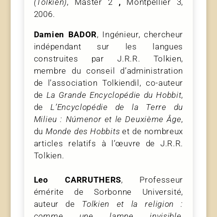
(Tolkien)
, Master 2
,
Montpellier 3,
2006.
Damien BADOR
, Ingénieur, chercheur
indépendant sur les langues
construites par J.R.R. Tolkien,
membre du conseil d’administration
de l’association Tolkiendil, co-auteur
de
La Grande Encyclopédie du Hobbit
,
de
L’Encyclopédie de la Terre du
Milieu : Númenor et le Deuxième Âge
,
du
Monde des Hobbits
et de nombreux
articles relatifs à l’œuvre de J.R.R.
Tolkien.
Leo CARRUTHERS
, Professeur
émérite de Sorbonne Université,
auteur de
Tolkien et la religion :
comme une lampe invisible
,