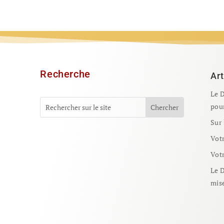
Recherche
Art
Le 
pour
Sur 
Votr
Votr
Le 
mise