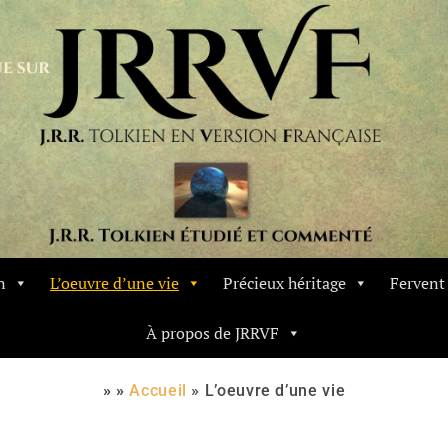
n
L’oeuvre d’une vie
Précieux héritage
Ferven
À propos de JRRVF
» »
Accueil
»
L’oeuvre d’une vie