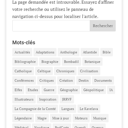
La page demandée est introuvable. Essayez d'affiner
votre recherche ou utilisez le panneau de
navigation ci-dessus pour localiser l'article.
Mots-clés
Actualités
Adaptations
Anthologie
Atlantide
Bible
Bibliographie
Biographie
Bombadil
Botanique
Catholique
Celtique
Chroniques
Civilisation
Conférences
Critiques
Création
Destin
Documents
Elfes
Etudes
Guerre
Géographie
Géopolitique
IA
Illustrateurs
Inspiration
JRRVF
La Compagnie de la Comté
Langues
Le Kavelava
Légendaire
Magie
Mise à jour
Moteurs
Musique
Médiéval
Nordique
PodCasts
Quendi
Quenya