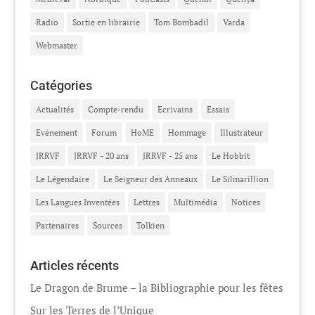
Radio
Sortie en librairie
Tom Bombadil
Varda
Webmaster
Catégories
Actualités
Compte-rendu
Ecrivains
Essais
Evénement
Forum
HoME
Hommage
Illustrateur
JRRVF
JRRVF - 20 ans
JRRVF - 25 ans
Le Hobbit
Le Légendaire
Le Seigneur des Anneaux
Le Silmarillion
Les Langues Inventées
Lettres
Multimédia
Notices
Partenaires
Sources
Tolkien
Articles récents
Le Dragon de Brume – la Bibliographie pour les fêtes
Sur les Terres de l’Unique