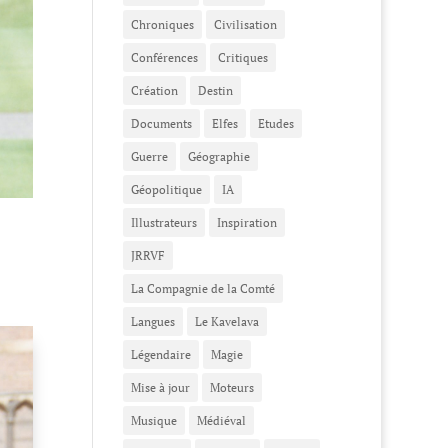
Chroniques
Civilisation
Conférences
Critiques
Création
Destin
Documents
Elfes
Etudes
Guerre
Géographie
Géopolitique
IA
Illustrateurs
Inspiration
JRRVF
La Compagnie de la Comté
Langues
Le Kavelava
Légendaire
Magie
Mise à jour
Moteurs
Musique
Médiéval