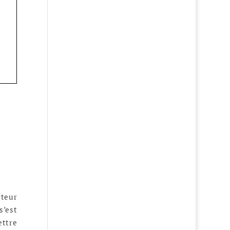
cteur
s’est
ettre