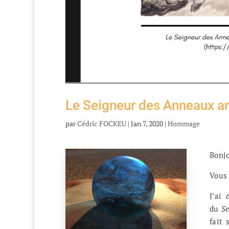
Le Seigneur des Anneaux a
par
Cédric FOCKEU
|
Jan 7, 2020
|
Hommage
Bonjo
Vous 
J’ai 
du
Se
fait 