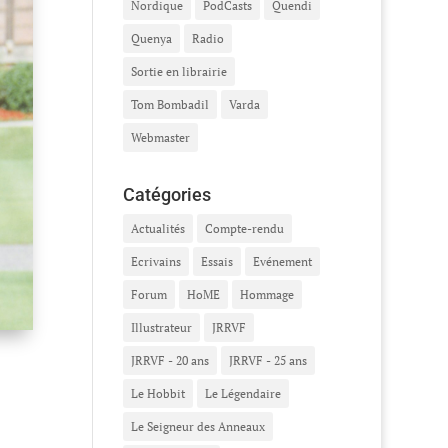
Nordique
PodCasts
Quendi
Quenya
Radio
Sortie en librairie
Tom Bombadil
Varda
Webmaster
Catégories
Actualités
Compte-rendu
Ecrivains
Essais
Evénement
Forum
HoME
Hommage
Illustrateur
JRRVF
JRRVF - 20 ans
JRRVF - 25 ans
Le Hobbit
Le Légendaire
Le Seigneur des Anneaux