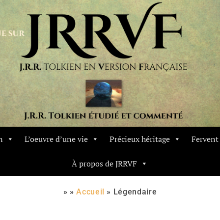
n
L’oeuvre d’une vie
Précieux héritage
Ferven
À propos de JRRVF
» »
Accueil
»
Légendaire