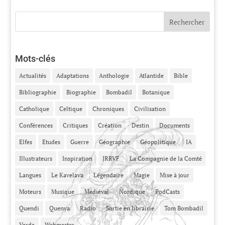
Mots-clés
Actualités
Adaptations
Anthologie
Atlantide
Bible
Bibliographie
Biographie
Bombadil
Botanique
Catholique
Celtique
Chroniques
Civilisation
Conférences
Critiques
Création
Destin
Documents
Elfes
Etudes
Guerre
Géographie
Géopolitique
IA
Illustrateurs
Inspiration
JRRVF
La Compagnie de la Comté
Langues
Le Kavelava
Légendaire
Magie
Mise à jour
Moteurs
Musique
Médiéval
Nordique
PodCasts
Quendi
Quenya
Radio
Sortie en librairie
Tom Bombadil
Varda
Webmaster