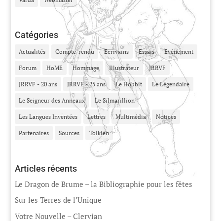
Catégories
Actualités
Compte-rendu
Ecrivains
Essais
Evénement
Forum
HoME
Hommage
Illustrateur
JRRVF
JRRVF - 20 ans
JRRVF - 25 ans
Le Hobbit
Le Légendaire
Le Seigneur des Anneaux
Le Silmarillion
Les Langues Inventées
Lettres
Multimédia
Notices
Partenaires
Sources
Tolkien
Articles récents
Le Dragon de Brume – la Bibliographie pour les fêtes
Sur les Terres de l’Unique
Votre Nouvelle – Clervian