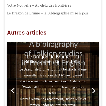
Votre Nouvelle – Au-delà des frontières
Le Dragon de Brume – la Bibliographie mise à jour
Autres articles
Le Dragon de Brume – la
Bibliographie pour les fêtes
Le Dragon de Brume nous fait bénéficier d’une
nouvelle mise à jour de
A bibliography of
Tolkien studies in French and English
, dans une
“Winter 2025 edition” toute fraîche pour les
fêtes.
Merci à Romaine Casademont, Didier Willis et
Damien Bador pour tout ce travail