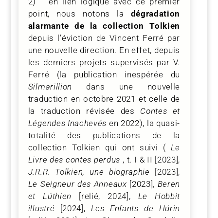
2) en lien logique avec ce premier
point, nous notons la
dégradation
alarmante de la collection Tolkien
depuis l’éviction de Vincent Ferré par
une nouvelle direction. En effet, depuis
les derniers projets supervisés par V.
Ferré (la publication inespérée du
Silmarillion
dans une nouvelle
traduction en octobre 2021 et celle de
la traduction révisée des
Contes et
Légendes Inachevés
en 2022), la quasi-
totalité des publications de la
collection Tolkien qui ont suivi (
Le
Livre des contes perdus
, t. I & II [2023],
J.R.R. Tolkien, une biographie
[2023],
Le Seigneur des Anneaux
[2023],
Beren
et Lúthien
[relié, 2024],
Le Hobbit
illustré
[2024],
Les Enfants de Húrin