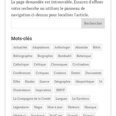
La page demandée est introuvable. Essayez d'affiner
votre recherche ou utilisez le panneau de
navigation ci-dessus pour localiser l'article.
Mots-clés
Actualités
Adaptations
Anthologie
Atlantide
Bible
Bibliographie
Biographie
Bombadil
Botanique
Catholique
Celtique
Chroniques
Civilisation
Conférences
Critiques
Création
Destin
Documents
Elfes
Etudes
Guerre
Géographie
Géopolitique
IA
Illustrateurs
Inspiration
JRRVF
La Compagnie de la Comté
Langues
Le Kavelava
Légendaire
Magie
Mise à jour
Moteurs
Musique
Médiéval
Nordique
PodCasts
Quendi
Quenya