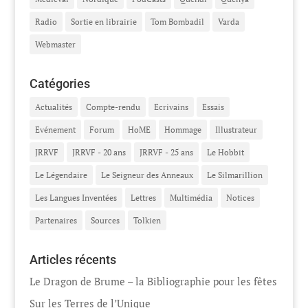
Radio
Sortie en librairie
Tom Bombadil
Varda
Webmaster
Catégories
Actualités
Compte-rendu
Ecrivains
Essais
Evénement
Forum
HoME
Hommage
Illustrateur
JRRVF
JRRVF - 20 ans
JRRVF - 25 ans
Le Hobbit
Le Légendaire
Le Seigneur des Anneaux
Le Silmarillion
Les Langues Inventées
Lettres
Multimédia
Notices
Partenaires
Sources
Tolkien
Articles récents
Le Dragon de Brume – la Bibliographie pour les fêtes
Sur les Terres de l’Unique