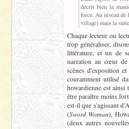
décrit bien la man
force. Au niveau de l
village) mais la suit
Chaque lecteur ou lect
trop généraliser, diso
littérature, et un de 
narration au cœur de l
scènes d'exposition e
couramment utilisé da
howardienne est ainsi t
être paraître moins for
est-il que s'agissant d
Sword Woman
(
), Howa
(deux autres nouvelle