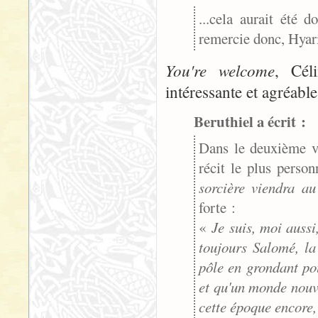
...cela aurait été
remercie donc, Hyari
You're welcome
, Cél
intéressante et agréable
Beruthiel a écrit :
Dans le deuxième v
récit le plus perso
sorcière viendra a
forte :
«
Je suis, moi aussi
toujours Salomé, la
pôle en grondant pour
et qu'un monde nouve
cette époque encore, 