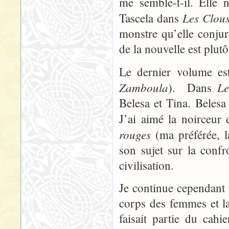
me semble-t-il. Elle
Les Clou
Tascela dans
monstre qu’elle conjur
de la nouvelle est plutô
Le dernier volume es
Zamboula
Le
). Dans
Belesa et Tina. Beles
J’ai aimé la noirceur 
rouges
(ma préférée, 
son sujet sur la confr
civilisation.
Je continue cependant 
corps des femmes et l
faisait partie du cah