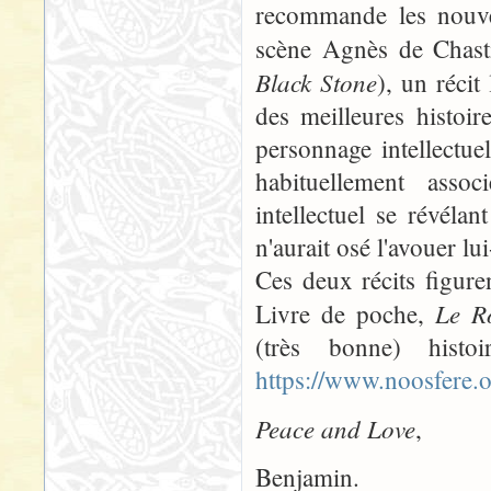
recommande les nouv
scène Agnès de Chasti
Black Stone
), un réci
des meilleures histoi
personnage intellectu
habituellement asso
intellectuel se révéla
n'aurait osé l'avouer 
Ces deux récits figure
Le R
Livre de poche,
(très bonne) hist
https://www.noosfere.
Peace and Love
,
Benjamin.