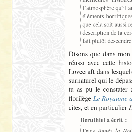
l’atmosphère qu’il ar
éléments horrifique
que cela soit aussi 
description de la cér
fait plutôt descendr
Disons que dans mon e
réussi avec cette hist
Lovecraft dans lesquels
surnaturel qui le dépass
tu as pu le constater 
Le Royaume d
florilège
L
cites, et en particulier
Beruthiel a écrit :
Dans
Agnès la Noi