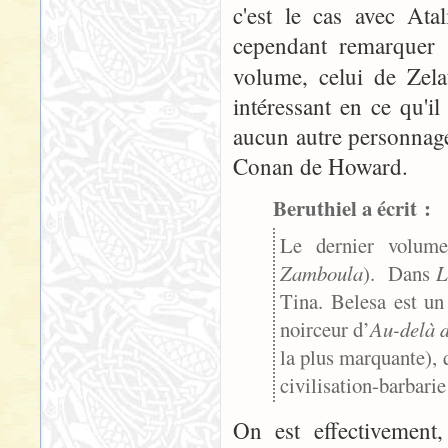
c'est le cas avec At
cependant remarquer 
volume, celui de Zel
intéressant en ce qu'i
aucun autre personnage
Conan de Howard.
Beruthiel a écrit :
Le dernier volume
Zamboula
). Dans
L
Tina. Belesa est u
noirceur d’
Au-delà d
la plus marquante), 
civilisation-barbarie
On est effectivement,