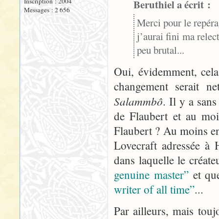
Inscription : 2004
Beruthiel a écrit :
Messages : 2 656
Merci pour le repéra
j’aurai fini ma relec
peu brutal...
Oui, évidemment, cela s
changement serait net
Salammbô
. Il y a san
de Flaubert et au moi
Flaubert ? Au moins en a
Lovecraft adressée à 
dans laquelle le créate
genuine master”
et q
writer of all time”
...
Par ailleurs, mais toujo