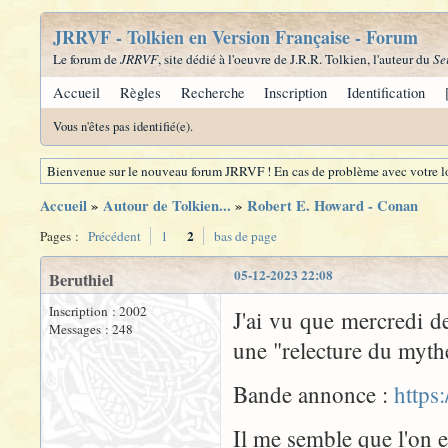
JRRVF - Tolkien en Version Française - Forum
Le forum de
JRRVF
, site dédié à l'oeuvre de J.R.R. Tolkien, l'auteur du
Se
Accueil
Règles
Recherche
Inscription
Identification
Vous n'êtes pas identifié(e).
Bienvenue sur le nouveau forum JRRVF ! En cas de problème avec votre lo
Accueil
»
Autour de Tolkien...
»
Robert E. Howard - Conan
2
Pages :
Précédent
1
bas de page
05-12-2023 22:08
Beruthiel
Inscription : 2002
J'ai vu que mercredi de
Messages : 248
une "relecture du myth
Bande annonce :
https
Il me semble que l'on e