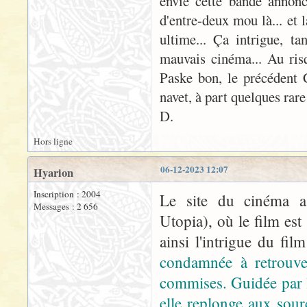
envie cette bande annonc
d'entre-deux mou là... et
ultime... Ça intrigue, t
mauvais cinéma... Au ris
Paske bon, le précédent
navet, à part quelques rar
D.
Hors ligne
06-12-2023 12:07
Hyarion
Inscription : 2004
Le site du cinéma a
Messages : 2 656
Utopia), où le film es
ainsi l'intrigue du fi
condamnée à retrouver
commises. Guidée par le
elle replonge aux sour