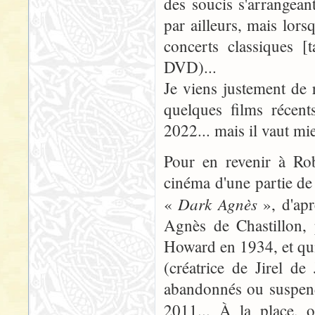
des soucis s'arrangean
par ailleurs, mais lors
concerts classiques [
DVD)...
Je viens justement de 
quelques films récen
2022... mais il vaut mi
Pour en revenir à Rob
cinéma d'une partie de 
Dark Agnès
«
», d'apr
Agnès de Chastillon, 
Howard en 1934, et qu
(créatrice de Jirel d
abandonnés ou suspend
2011... À la place, 