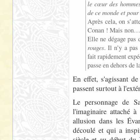
le cœur des hommes 
de ce monde et pour v
Après cela, on s’att
Conan ! Mais non… L
Elle ne dégage pas
rouges
. Il n’y a pa
fait rapidement expéd
passe en dehors de la
En effet, s'agissant d
passent surtout à l'ext
Le personnage de Sal
l'imaginaire attaché 
allusion dans les Éva
découlé et qui a ins
siècle et au début du