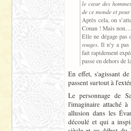
le cœur des hommes 
de ce monde et pour v
Après cela, on s’att
Conan ! Mais non… L
Elle ne dégage pas
rouges
. Il n’y a pa
fait rapidement expéd
passe en dehors de la
En effet, s'agissant d
passent surtout à l'ext
Le personnage de Sal
l'imaginaire attaché 
allusion dans les Éva
découlé et qui a ins
siècle et au début du