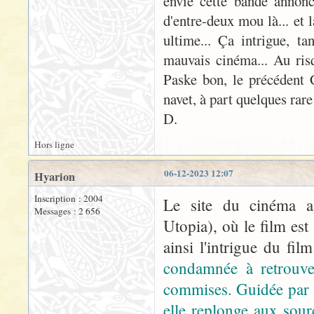
envie cette bande annonc
d'entre-deux mou là... et
ultime... Ça intrigue, t
mauvais cinéma... Au ris
Paske bon, le précédent
navet, à part quelques rar
D.
Hors ligne
06-12-2023 12:07
Hyarion
Inscription : 2004
Le site du cinéma a
Messages : 2 656
Utopia), où le film es
ainsi l'intrigue du fi
condamnée à retrouver
commises. Guidée par le
elle replonge aux sour