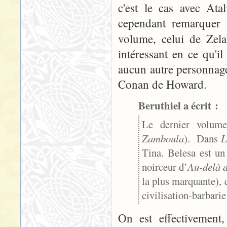
c'est le cas avec At
cependant remarquer 
volume, celui de Zel
intéressant en ce qu'i
aucun autre personnage
Conan de Howard.
Beruthiel a écrit :
Le dernier volume
Zamboula
). Dans
L
Tina. Belesa est u
noirceur d’
Au-delà d
la plus marquante), 
civilisation-barbarie
On est effectivement,