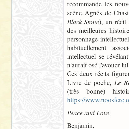
recommande les nouv
scène Agnès de Chasti
Black Stone
), un réci
des meilleures histoi
personnage intellectu
habituellement asso
intellectuel se révéla
n'aurait osé l'avouer 
Ces deux récits figure
Le R
Livre de poche,
(très bonne) hist
https://www.noosfere.
Peace and Love
,
Benjamin.