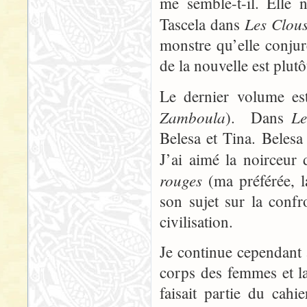
me semble-t-il. Elle
Les Clou
Tascela dans
monstre qu’elle conjur
de la nouvelle est plutô
Le dernier volume es
Zamboula
Le
). Dans
Belesa et Tina. Beles
J’ai aimé la noirceur 
rouges
(ma préférée, 
son sujet sur la confr
civilisation.
Je continue cependant 
corps des femmes et l
faisait partie du cah