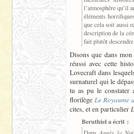
l’atmosphère qu’il ar
éléments horrifique
que cela soit aussi 
description de la cér
fait plutôt descendr
Disons que dans mon e
réussi avec cette hist
Lovecraft dans lesquels
surnaturel qui le dépass
tu as pu le constater 
Le Royaume d
florilège
L
cites, et en particulier
Beruthiel a écrit :
Dans
Agnès la Noi