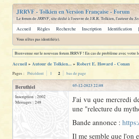
JRRVF - Tolkien en Version Française - Forum
Le forum de
JRRVF
, site dédié à l'oeuvre de J.R.R. Tolkien, l'auteur du
Se
Accueil
Règles
Recherche
Inscription
Identification
Vous n'êtes pas identifié(e).
Bienvenue sur le nouveau forum JRRVF ! En cas de problème avec votre lo
Accueil
»
Autour de Tolkien...
»
Robert E. Howard - Conan
2
Pages :
Précédent
1
bas de page
05-12-2023 22:08
Beruthiel
Inscription : 2002
J'ai vu que mercredi de
Messages : 248
une "relecture du myth
Bande annonce :
https
Il me semble que l'on e