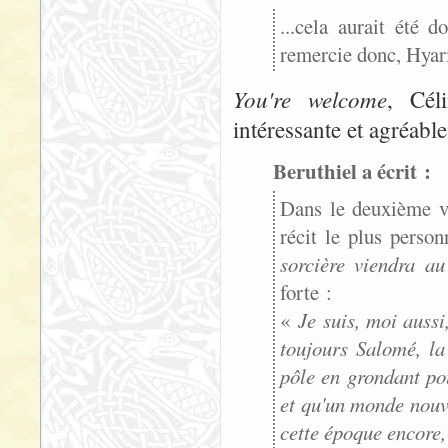
...cela aurait été
remercie donc, Hyari
You're welcome
, Cél
intéressante et agréable
Beruthiel a écrit :
Dans le deuxième v
récit le plus perso
sorcière viendra a
forte :
«
Je suis, moi aussi
toujours Salomé, la
pôle en grondant pour
et qu'un monde nouve
cette époque encore, 