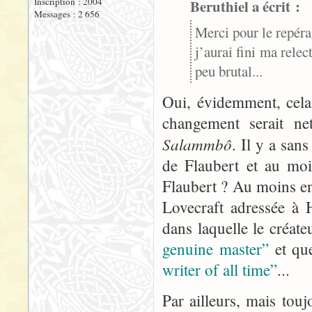
Inscription : 2004
Beruthiel a écrit :
Messages : 2 656
Merci pour le repéra
j’aurai fini ma relec
peu brutal...
Oui, évidemment, cela s
changement serait net
Salammbô
. Il y a san
de Flaubert et au moi
Flaubert ? Au moins en a
Lovecraft adressée à 
dans laquelle le créate
genuine master”
et q
writer of all time”
...
Par ailleurs, mais toujo