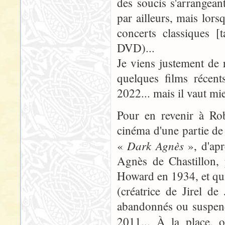
des soucis s'arrangean
par ailleurs, mais lors
concerts classiques [
DVD)...
Je viens justement de 
quelques films récen
2022... mais il vaut mi
Pour en revenir à Rob
cinéma d'une partie de 
Dark Agnès
«
», d'apr
Agnès de Chastillon, 
Howard en 1934, et qu
(créatrice de Jirel d
abandonnés ou suspend
2011... À la place, 