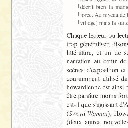
décrit bien la man
force. Au niveau de l
village) mais la suit
Chaque lecteur ou lect
trop généraliser, diso
littérature, et un de 
narration au cœur de l
scènes d'exposition e
couramment utilisé da
howardienne est ainsi t
être paraître moins for
est-il que s'agissant d
Sword Woman
(
), Howa
(deux autres nouvelle