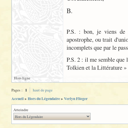
B.
P.S. : bon, je viens de
apostrophe, ou trait d'un
incomplets que par le pass
P.S. 2 : il me semble que 
Tolkien et la Littérature »
Hors ligne
1
Pages :
haut de page
Accueil
»
Hors du Légendaire
»
Verlyn Flieger
Atteindre