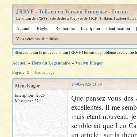
JRRVF - Tolkien en Version Française - Forum
Le forum de
JRRVF
, site dédié à l'oeuvre de J.R.R. Tolkien, l'auteur du
Se
Accueil
Règles
Recherche
Inscription
Identification
Vous n'êtes pas identifié(e).
Bienvenue sur le nouveau forum JRRVF ! En cas de problème avec votre lo
Accueil
»
Hors du Légendaire
»
Verlyn Flieger
1
Pages :
bas de page
24-05-2025 13:30
Menelvagor
Inscription : 2025
Que pensez-vous des a
Messages : 27
excellentes. Il me sembl
mais étant nouveau, je
semblerait que Leo Carr
un article sur la théor