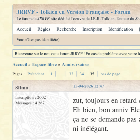
JRRVF - Tolkien en Version Française - Forum
Le forum de
JRRVF
, site dédié à l'oeuvre de J.R.R. Tolkien, l'auteur du
Se
Accueil
Règles
Recherche
Inscription
Identification
Vous n'êtes pas identifié(e).
Bienvenue sur le nouveau forum JRRVF ! En cas de problème avec votre lo
Accueil
»
Espace libre
»
Anniversaires
35
Pages :
Précédent
1
…
33
34
bas de page
15-04-2026 12:47
Silmo
Inscription : 2002
zut, toujours en retard
Messages : 4 267
Eh bien, bon anniv Ele
ça ne se demande pas 
ni inélégant.