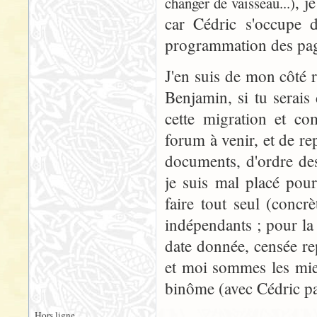
, j
changer de vaisseau...)
car Cédric s'occupe 
programmation des pages
J'en suis de mon côté 
Benjamin, si tu serais 
cette migration et co
forum à venir, et de re
documents, d'ordre de
je suis mal placé pou
faire tout seul (concr
indépendants ; pour la
date donnée, censée rep
et moi sommes les mieux
binôme (avec Cédric pa
Hors ligne