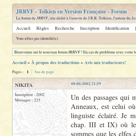
JRRVF - Tolkien en Version Française - Forum
Le forum de
JRRVF
, site dédié à l'oeuvre de J.R.R. Tolkien, l'auteur du
Se
Accueil
Règles
Recherche
Inscription
Identification
Vous n'êtes pas identifié(e).
Bienvenue sur le nouveau forum JRRVF ! En cas de problème avec votre lo
Accueil
»
À propos des traductions
»
Avis aux traducteurs!
1
Pages :
bas de page
08-06-2002 21:59
NIKITA
Inscription : 2002
Un des passages qui m'
Messages : 223
Anneaux, est celui où
linguiste éclairé. Je 
chap. III et IX) où l
sommes que les elfes dé