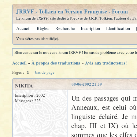
JRRVF - Tolkien en Version Française - Forum
Le forum de
JRRVF
, site dédié à l'oeuvre de J.R.R. Tolkien, l'auteur du
Se
Accueil
Règles
Recherche
Inscription
Identification
Vous n'êtes pas identifié(e).
Bienvenue sur le nouveau forum JRRVF ! En cas de problème avec votre lo
Accueil
»
À propos des traductions
»
Avis aux traducteurs!
1
Pages :
bas de page
08-06-2002 21:59
NIKITA
Inscription : 2002
Un des passages qui m'
Messages : 223
Anneaux, est celui où
linguiste éclairé. Je 
chap. III et IX) où l
sommes que les elfes dé