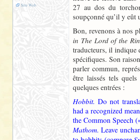
Site Web
27 au dos du torchon
soupçonné qu’il y eût 
Bon, revenons à nos 
in The Lord of the Ri
traducteurs, il indique 
spécifiques. Son raiso
parler commun, représe
être laissés tels quel
quelques entrées :
Hobbit.
Do not transl
had a recognized meani
the Common Speech (= E
Mathom.
Leave unchan
S
to hobbits (compare