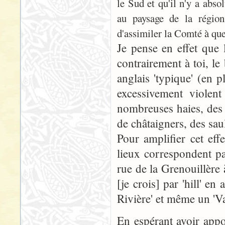
le Sud et qu'il n'y a abs
au paysage de la régio
d'assimiler la Comté à qu
Je pense en effet que 
contrairement à toi, l
anglais 'typique' (en
excessivement violen
nombreuses haies, des
de châtaigners, des saul
Pour amplifier cet ef
lieux correspondent pa
rue de la Grenouillère
[je crois] par 'hill' e
Rivière' et même un 'Va
En espérant avoir app