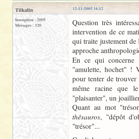
12-11-2005 16:12
Tilkalin
Inscription : 2005
Question très intéress
Messages : 320
intervention de ce ma
qui traite justement de
approche anthropologi
En ce qui concerne l
"amulette, hochet" ! V
pour tenter de trouver
même racine que 
"plaisanter", un joailli
Quant au mot "trésor
thêsauros
, "dépôt d'o
"trésor"...