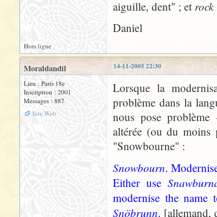
rock
aiguille, dent" ; et
Daniel
Hors ligne
14-11-2005 22:30
Moraldandil
Lieu : Paris 18e
Lorsque la modernis
Inscription : 2001
problème dans la lang
Messages : 887
Site Web
nous pose problème -
altérée (ou du moins p
"Snowbourne" :
Snowbourn
. Modernise
Snawburn
Either use
modernise the name to
Snöbrunn
.
[allemand, d