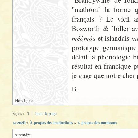
"Brandywine" de Tolkie
"mathom" la forme q
français ? Le vieil 
Bosworth & Toller av
méðmós
m
et islandais
prototype germaniq
détail la phonologie h
résultat en francique p
je gage que notre cher 
B.
Hors ligne
1
Pages :
haut de page
Accueil
»
À propos des traductions
»
A propos des mathoms
Atteindre