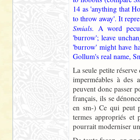
14 as 'anything that H
to throw away'. It rep
Smials.
A word pecul
'burrow'; leave unchan
'burrow' might have ha
Gollum's real name, Sm
La seule petite réserve
imperméables à des a
peuvent donc passer p
français, ils se dénonc
en sm-) Ce qui peut po
termes appropriés et p
pourrait moderniser un