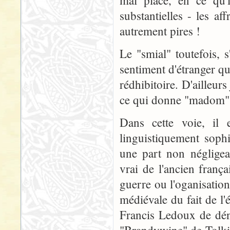
mal placé, en ce qu'
substantielles - les af
autrement pires !
Le "smial" toutefois, 
sentiment d'étranger qu
rédhibitoire. D'ailleurs
ce qui donne "madom", l
Dans cette voie, il 
linguistiquement sophi
une part non négligea
vrai de l'ancien franç
guerre ou l'oganisatio
médiévale du fait de l'
Francis Ledoux de dén