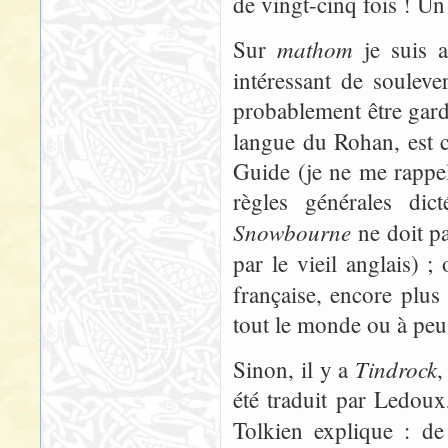
de vingt-cinq fois ! Un
mathom
Sur
je suis a
intéressant de soulev
probablement être gardé
langue du Rohan, est 
Guide (je ne me rappel
règles générales di
Snowbourne
ne doit pa
par le vieil anglais) 
française, encore plu
tout le monde ou à peu
Tindrock
Sinon, il y a
,
été traduit par Ledoux,
Tolkien explique : de