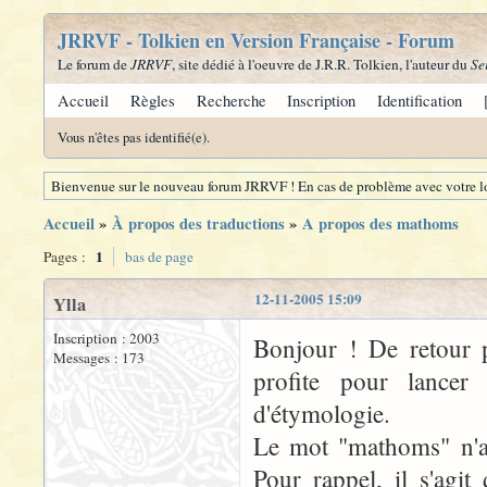
JRRVF - Tolkien en Version Française - Forum
Le forum de
JRRVF
, site dédié à l'oeuvre de J.R.R. Tolkien, l'auteur du
Se
Accueil
Règles
Recherche
Inscription
Identification
Vous n'êtes pas identifié(e).
Bienvenue sur le nouveau forum JRRVF ! En cas de problème avec votre lo
Accueil
»
À propos des traductions
»
A propos des mathoms
1
Pages :
bas de page
12-11-2005 15:09
Ylla
Inscription : 2003
Bonjour ! De retour p
Messages : 173
profite pour lancer
d'étymologie.
Le mot "mathoms" n'ap
Pour rappel, il s'agi