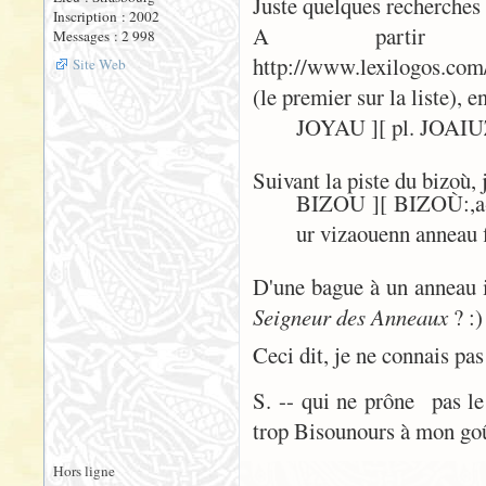
Juste quelques recherches 
Inscription : 2002
A partir
Messages : 2 998
http://www.lexilogos.com
Site Web
(le premier sur la liste), e
JOYAU ][ pl. JOAIUZ
Suivant la piste du bizoù, 
BIZOU ][ BIZOÙ:,a-w.
ur vizaouenn anneau f
D'une bague à un anneau i
Seigneur des Anneaux
? :)
Ceci dit, je ne connais pas 
S. -- qui ne prône pas l
trop Bisounours à mon goû
Hors ligne