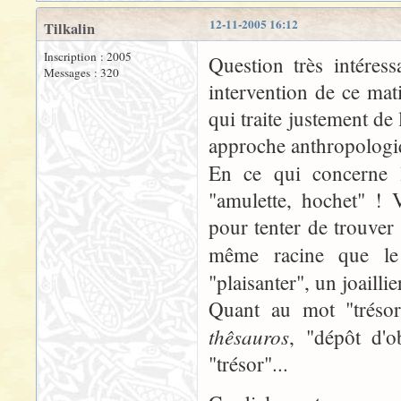
12-11-2005 16:12
Tilkalin
Inscription : 2005
Question très intéress
Messages : 320
intervention de ce ma
qui traite justement de
approche anthropologi
En ce qui concerne l
"amulette, hochet" ! V
pour tenter de trouver
même racine que 
"plaisanter", un joailli
Quant au mot "trésor
thêsauros
, "dépôt d'o
"trésor"...