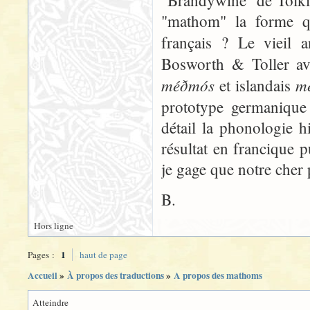
"Brandywine" de Tolkie
"mathom" la forme q
français ? Le vieil 
Bosworth & Toller av
méðmós
m
et islandais
prototype germaniq
détail la phonologie h
résultat en francique p
je gage que notre cher 
B.
Hors ligne
1
Pages :
haut de page
Accueil
»
À propos des traductions
»
A propos des mathoms
Atteindre