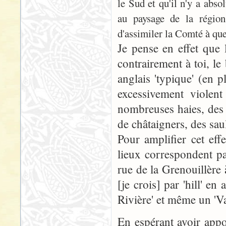
le Sud et qu'il n'y a abs
au paysage de la régio
d'assimiler la Comté à qu
Je pense en effet que 
contrairement à toi, l
anglais 'typique' (en
excessivement violen
nombreuses haies, des
de châtaigners, des saul
Pour amplifier cet ef
lieux correspondent pa
rue de la Grenouillère
[je crois] par 'hill' e
Rivière' et même un 'Va
En espérant avoir app