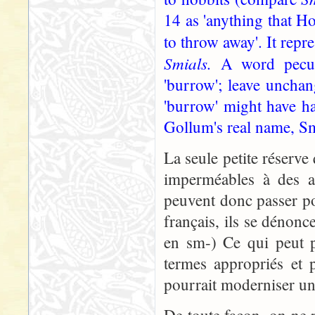
14 as 'anything that H
to throw away'. It rep
Smials.
A word pecul
'burrow'; leave unchan
'burrow' might have ha
Gollum's real name, Sm
La seule petite réserve
imperméables à des a
peuvent donc passer p
français, ils se dénonc
en sm-) Ce qui peut po
termes appropriés et p
pourrait moderniser un