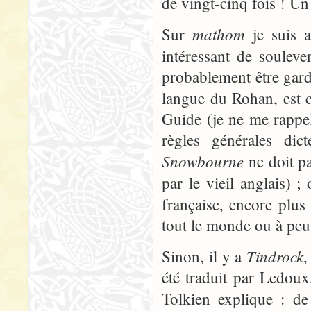
de vingt-cinq fois ! Un
mathom
Sur
je suis a
intéressant de soulev
probablement être gardé
langue du Rohan, est 
Guide (je ne me rappel
règles générales di
Snowbourne
ne doit pa
par le vieil anglais) 
française, encore plu
tout le monde ou à peu
Tindrock
Sinon, il y a
,
été traduit par Ledoux,
Tolkien explique : de