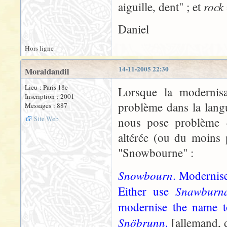
rock
aiguille, dent" ; et
Daniel
Hors ligne
14-11-2005 22:30
Moraldandil
Lieu : Paris 18e
Lorsque la modernis
Inscription : 2001
problème dans la lang
Messages : 887
Site Web
nous pose problème -
altérée (ou du moins p
"Snowbourne" :
Snowbourn
. Modernise
Snawburn
Either use
modernise the name to
Snöbrunn
.
[allemand, d