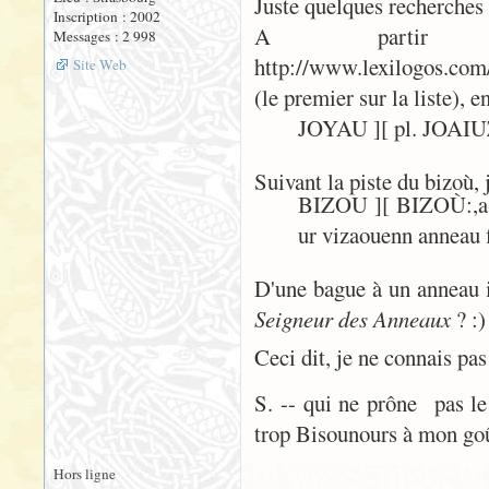
Juste quelques recherches 
Inscription : 2002
A partir
Messages : 2 998
http://www.lexilogos.com
Site Web
(le premier sur la liste), e
JOYAU ][ pl. JOAIUZ
Suivant la piste du bizoù, 
BIZOU ][ BIZOÙ:,a-w.
ur vizaouenn anneau f
D'une bague à un anneau i
Seigneur des Anneaux
? :)
Ceci dit, je ne connais pas 
S. -- qui ne prône pas l
trop Bisounours à mon goû
Hors ligne