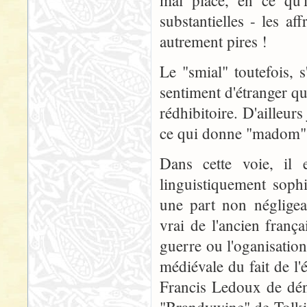
mal placé, en ce qu'
substantielles - les af
autrement pires !
Le "smial" toutefois, 
sentiment d'étranger qu
rédhibitoire. D'ailleurs
ce qui donne "madom", l
Dans cette voie, il 
linguistiquement sophi
une part non négligea
vrai de l'ancien franç
guerre ou l'oganisatio
médiévale du fait de l'
Francis Ledoux de dén