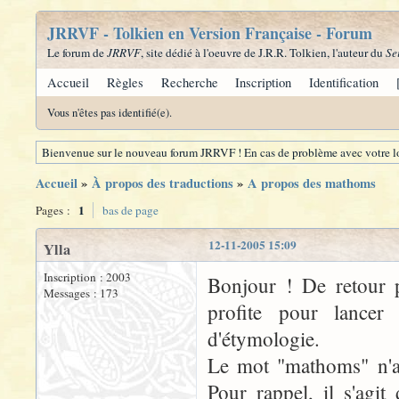
JRRVF - Tolkien en Version Française - Forum
Le forum de
JRRVF
, site dédié à l'oeuvre de J.R.R. Tolkien, l'auteur du
Se
Accueil
Règles
Recherche
Inscription
Identification
Vous n'êtes pas identifié(e).
Bienvenue sur le nouveau forum JRRVF ! En cas de problème avec votre lo
Accueil
»
À propos des traductions
»
A propos des mathoms
1
Pages :
bas de page
12-11-2005 15:09
Ylla
Inscription : 2003
Bonjour ! De retour p
Messages : 173
profite pour lancer
d'étymologie.
Le mot "mathoms" n'ap
Pour rappel, il s'agi