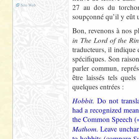
Site Web
27 au dos du torchon
soupçonné qu’il y eût 
Bon, revenons à nos 
in The Lord of the Ri
traducteurs, il indique 
spécifiques. Son raiso
parler commun, représe
être laissés tels quel
quelques entrées :
Hobbit.
Do not transl
had a recognized meani
the Common Speech (= E
Mathom.
Leave unchan
S
to hobbits (compare