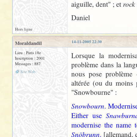
rock
aiguille, dent" ; et
Daniel
Hors ligne
14-11-2005 22:30
Moraldandil
Lieu : Paris 18e
Lorsque la modernis
Inscription : 2001
problème dans la lang
Messages : 887
Site Web
nous pose problème -
altérée (ou du moins p
"Snowbourne" :
Snowbourn
. Modernise
Snawburn
Either use
modernise the name to
Snöbrunn
.
[allemand, d