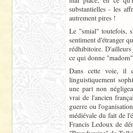
mal placé, en ce qu'
substantielles - les af
autrement pires !
Le "smial" toutefois, 
sentiment d'étranger qu
rédhibitoire. D'ailleurs
ce qui donne "madom", l
Dans cette voie, il 
linguistiquement sophi
une part non négligea
vrai de l'ancien franç
guerre ou l'oganisatio
médiévale du fait de l'
Francis Ledoux de dén