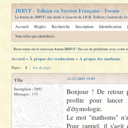
JRRVF - Tolkien en Version Française - Forum
Le forum de
JRRVF
, site dédié à l'oeuvre de J.R.R. Tolkien, l'auteur du
Se
Accueil
Règles
Recherche
Inscription
Identification
Vous n'êtes pas identifié(e).
Bienvenue sur le nouveau forum JRRVF ! En cas de problème avec votre lo
Accueil
»
À propos des traductions
»
A propos des mathoms
1
Pages :
bas de page
12-11-2005 15:09
Ylla
Inscription : 2003
Bonjour ! De retour p
Messages : 173
profite pour lancer
d'étymologie.
Le mot "mathoms" n'ap
Pour rappel, il s'agi