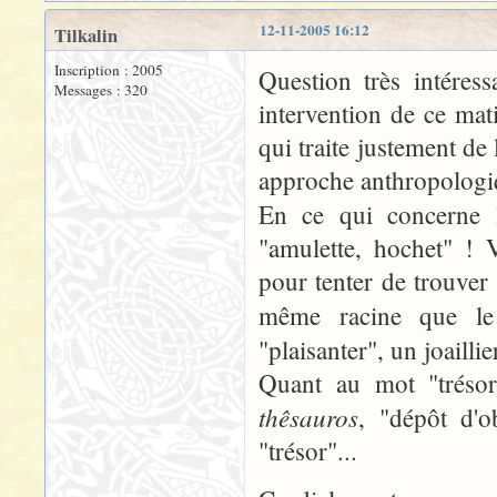
12-11-2005 16:12
Tilkalin
Inscription : 2005
Question très intéress
Messages : 320
intervention de ce ma
qui traite justement de
approche anthropologi
En ce qui concerne l
"amulette, hochet" ! V
pour tenter de trouver
même racine que 
"plaisanter", un joailli
Quant au mot "trésor
thêsauros
, "dépôt d'o
"trésor"...