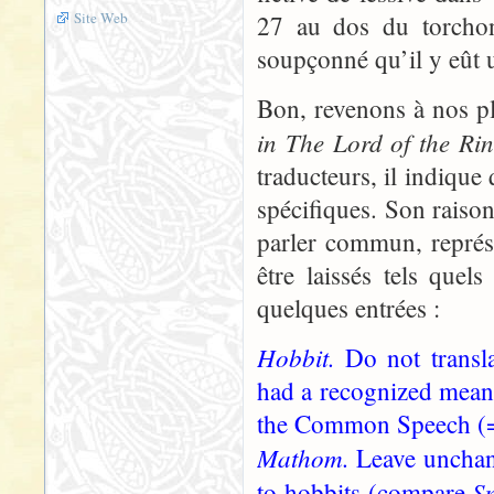
Site Web
27 au dos du torchon
soupçonné qu’il y eût 
Bon, revenons à nos 
in The Lord of the Ri
traducteurs, il indique 
spécifiques. Son raiso
parler commun, représe
être laissés tels quel
quelques entrées :
Hobbit.
Do not transl
had a recognized meani
the Common Speech (= E
Mathom.
Leave unchan
S
to hobbits (compare