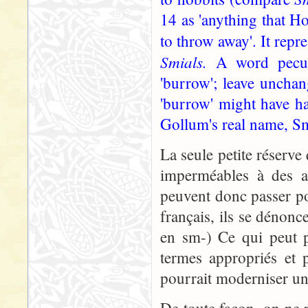
14 as 'anything that H
to throw away'. It rep
Smials.
A word pecul
'burrow'; leave unchan
'burrow' might have ha
Gollum's real name, Sm
La seule petite réserve
imperméables à des a
peuvent donc passer p
français, ils se dénonc
en sm-) Ce qui peut po
termes appropriés et p
pourrait moderniser un