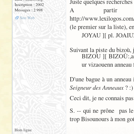
Juste quelques recherches 
Inscription : 2002
A partir
Messages : 2 998
http://www.lexilogos.com
Site Web
(le premier sur la liste), e
JOYAU ][ pl. JOAIUZ
Suivant la piste du bizoù, 
BIZOU ][ BIZOÙ:,a-w.
ur vizaouenn anneau f
D'une bague à un anneau i
Seigneur des Anneaux
? :)
Ceci dit, je ne connais pas 
S. -- qui ne prône pas l
trop Bisounours à mon goû
Hors ligne