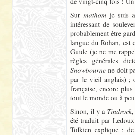
de vingt-cinq fois ! Un
mathom
Sur
je suis a
intéressant de soulev
probablement être gardé
langue du Rohan, est 
Guide (je ne me rappel
règles générales di
Snowbourne
ne doit pa
par le vieil anglais) 
française, encore plu
tout le monde ou à peu
Tindrock
Sinon, il y a
,
été traduit par Ledoux,
Tolkien explique : de