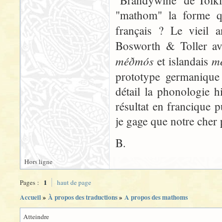
"Brandywine" de Tolkie
"mathom" la forme q
français ? Le vieil 
Bosworth & Toller av
méðmós
m
et islandais
prototype germaniq
détail la phonologie h
résultat en francique p
je gage que notre cher 
B.
Hors ligne
1
Pages :
haut de page
Accueil
»
À propos des traductions
»
A propos des mathoms
Atteindre