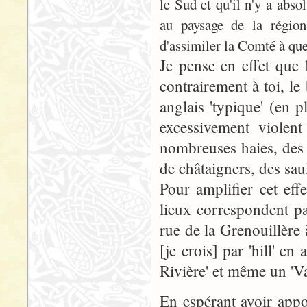
le Sud et qu'il n'y a abs
au paysage de la régio
d'assimiler la Comté à qu
Je pense en effet que 
contrairement à toi, l
anglais 'typique' (en
excessivement violen
nombreuses haies, des
de châtaigners, des saul
Pour amplifier cet ef
lieux correspondent pa
rue de la Grenouillère
[je crois] par 'hill' e
Rivière' et même un 'Va
En espérant avoir app