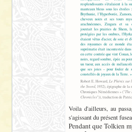
resplendissants s'étalaient à la s
manteaux bleus sous les étoiles 
Brythunie, l’Hyperborée, Zamor
cheveux noirs et ses tours mys
arachnéennes, Zingara et sa c
jouxtait les prairies de Shem, l
protégées par les ombres, l'Hyrka
étaient vêtus d'acier, de soie et d'
des royaumes de ce monde était
suprématie était incontestée dans 
en cette contrée que vint Conan,
noirs, regard sombre, épée au poing
un tueur, aux accès de mélancoli
que ses joies – pour fouler de s
constellés de joyaux de la Terre. »
Le Phénix sur 
Robert E. Howard,
the Sword
, 1932), épigraphe de la 
The
Chroniques Némédiennes » ("
Chronicles
")), traduction de Patri
Voila d'ailleurs, au pas
s'agissant du présent fuseau
Pendant que Tolkien m