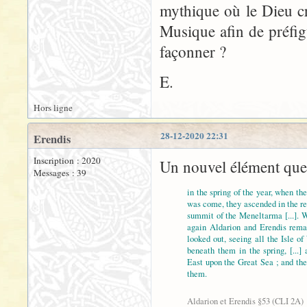
mythique où le Dieu c
Musique afin de préfig
façonner ?
E.
Hors ligne
28-12-2020 22:31
Erendis
Inscription : 2020
Un nouvel élément que 
Messages : 39
in the spring of the year, when t
was come, they ascended in the re
summit of the Meneltarma [...]. 
again Aldarion and Erendis rema
looked out, seeing all the Isle o
beneath them in the spring, [...]
East upon the Great Sea ; and th
them.
Aldarion et Erendis §53 (CLI 2A)