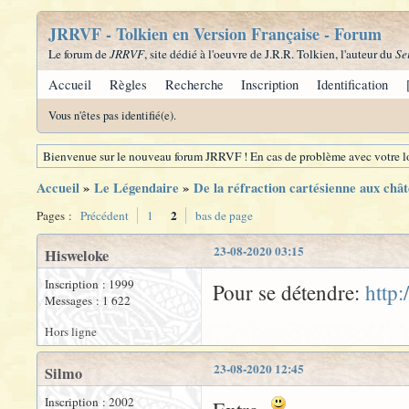
JRRVF - Tolkien en Version Française - Forum
Le forum de
JRRVF
, site dédié à l'oeuvre de J.R.R. Tolkien, l'auteur du
Se
Accueil
Règles
Recherche
Inscription
Identification
Vous n'êtes pas identifié(e).
Bienvenue sur le nouveau forum JRRVF ! En cas de problème avec votre lo
Accueil
»
Le Légendaire
»
De la réfraction cartésienne aux chât
2
Pages :
Précédent
1
bas de page
23-08-2020 03:15
Hisweloke
Inscription : 1999
Pour se détendre:
http
Messages : 1 622
Hors ligne
23-08-2020 12:45
Silmo
Inscription : 2002