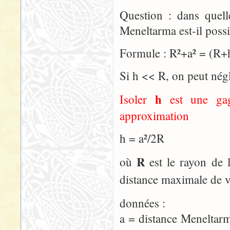
Question : dans quell
Meneltarma est-il possi
Formule : R²+a² = (R+
Si h << R, on peut négl
h
Isoler
est une gage
approximation
h = a²/2R
R
où
est le rayon de 
distance maximale de vi
données :
a = distance Meneltarm