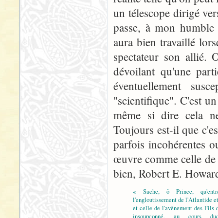
un télescope dirigé ver
passe, à mon humble a
aura bien travaillé lors
spectateur son allié.
dévoilant qu'une part
éventuellement susce
"scientifique". C'est u
même si dire cela ne 
Toujours est-il que c'e
parfois incohérentes ou
œuvre comme celle de T
bien, Robert E. Howar
« Sache, ô Prince, qu'entr
l'engloutissement de l'Atlantide et
et celle de l'avènement des Fils 
insoupçonné, au cours du