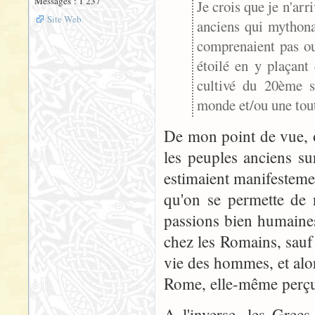
Messages : 1 237
Je crois que je n'arr
Site Web
anciens qui mythona
comprenaient pas ou
étoilé en y plaçant 
cultivé du 20ème s
monde et/ou une tout 
De mon point de vue, o
les peuples anciens s
estimaient manifestemen
qu'on se permette de r
passions bien humaines.
chez les Romains, sauf 
vie des hommes, et alo
Rome, elle-même perç
A l'inverse, les Grec