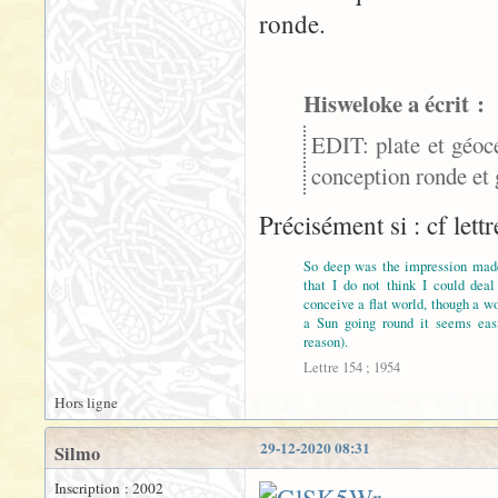
ronde.
Hisweloke a écrit :
EDIT: plate et géoce
conception ronde et 
Précisément si : cf lett
So deep was the impression mad
that I do not think I could deal
conceive a flat world, though a wo
a Sun going round it seems easi
reason).
Lettre 154 ; 1954
Hors ligne
29-12-2020 08:31
Silmo
Inscription : 2002